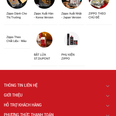
Zippo Dành Cho
Zippo Xuất Hàn
Zippo Xuất Nhật
ZIPPO THEO
Thị Trường
- Korea Version
- Japan Version
CHỦ ĐỀ
Châu Á Khắc
Siêu Đẹp
Zippo Theo
Chất Liệu - Màu
Sắc
BẬT LỬA
PHỤ KIỆN
ST.DUPONT
ZIPPO
CHÍNH HÃNG
THÔNG TIN LIÊN HỆ
GIỚI THIỆU
HỖ TRỢ KHÁCH HÀNG
PHƯƠNG THỨC THANH TOÁN