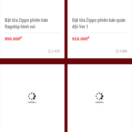
Bật lửa Zippo phiên bản
Bật lửa Zippo phiên bản quân
flagship hình voi
đội Ver 1
đ
đ
950.000
910.000
2.425
3.840