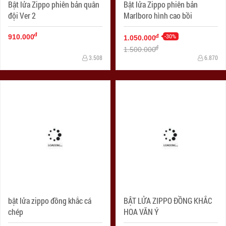
Bật lửa Zippo phiên bản quân
Bật lửa Zippo phiên bản
đội Ver 2
Marlboro hình cao bồi
đ
-30%
đ
910.000
1.050.000
đ
1.500.000
3.508
6.870
bật lửa zippo đồng khắc cá
BẬT LỬA ZIPPO ĐỒNG KHẮC
chép
HOA VĂN Ý