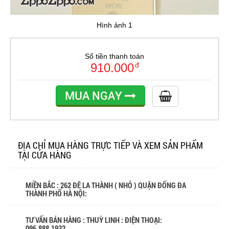
Hình ảnh 1
Số tiền thanh toán
910.000
đ
MUA NGAY
ĐỊA CHỈ MUA HÀNG TRỰC TIẾP VÀ XEM SẢN PHẨM
TẠI CỬA HÀNG
MIỀN BẮC : 262 ĐÊ LA THÀNH ( NHỎ ) QUẬN ĐỐNG ĐA
THÀNH PHỐ HÀ NỘI:
TƯ VẤN BÁN HÀNG : THUỲ LINH : ĐIỆN THOẠI:
096.888.1932