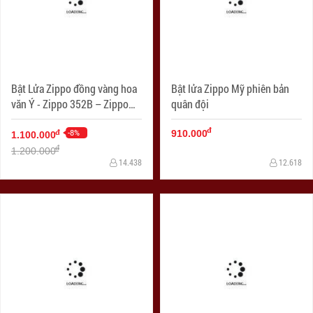
Bật Lửa Zippo đồng vàng hoa
Bật lửa Zippo Mỹ phiên bản
văn Ý - Zippo 352B – Zippo
quân đội
Venetian Brass
đ
-8%
đ
910.000
1.100.000
đ
1.200.000
14.438
12.618