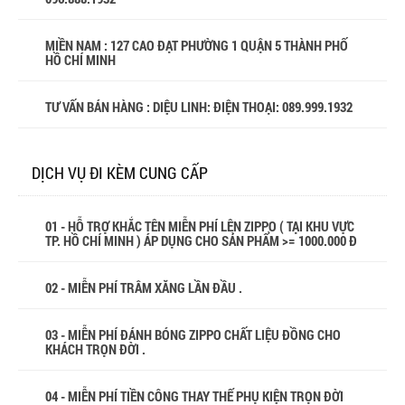
MIỀN NAM : 127 CAO ĐẠT PHƯỜNG 1 QUẬN 5 THÀNH PHỐ
HỒ CHÍ MINH
TƯ VẤN BÁN HÀNG : DIỆU LINH: ĐIỆN THOẠI:
089.999.1932
DỊCH VỤ ĐI KÈM CUNG CẤP
01 - HỖ TRỢ KHẮC TÊN MIỄN PHÍ LÊN ZIPPO ( TẠI KHU VỰC
TP. HỒ CHÍ MINH ) ÁP DỤNG CHO SẢN PHẨM >= 1000.000 Đ
02 - MIỄN PHÍ TRÂM XĂNG LẦN ĐẦU .
03 - MIỄN PHÍ ĐÁNH BÓNG ZIPPO CHẤT LIỆU ĐỒNG CHO
KHÁCH TRỌN ĐỜI .
04 - MIỄN PHÍ TIỀN CÔNG THAY THẾ PHỤ KIỆN TRỌN ĐỜI