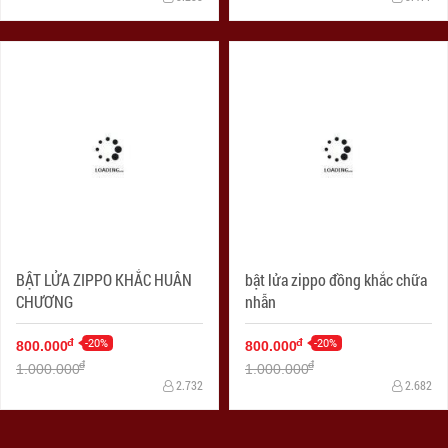
BẬT LỬA ZIPPO KHẮC HUÂN
bật lửa zippo đồng khắc chữa
CHƯƠNG
nhẫn
-20%
-20%
đ
đ
800.000
800.000
đ
đ
1.000.000
1.000.000
2.732
2.682