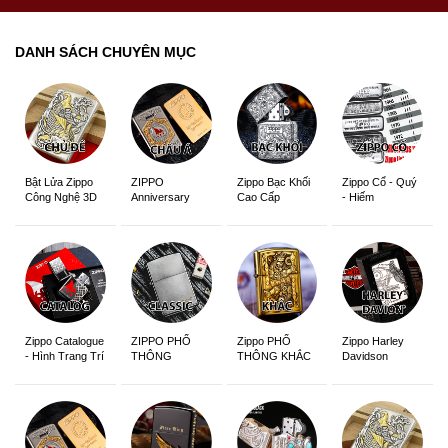
DANH SÁCH CHUYÊN MỤC
ZIPPO
Zippo Bạc Khối
Zippo Cổ - Quý
Bật Lửa Zippo
Anniversary
Cao Cấp
- Hiếm
Công Nghệ 3D
Edition
Sắc Nét
Zippo Catalogue
ZIPPO PHỔ
Zippo PHỔ
Zippo Harley
- Hình Trang Trí
THÔNG
THÔNG KHẮC
Davidson