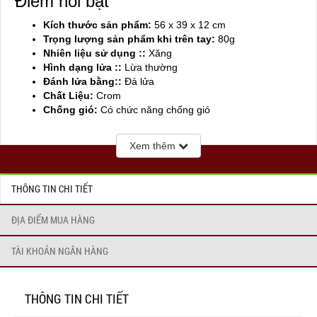
Điểm nổi bật
Kích thước sản phẩm:
56 x 39 x 12 cm
Trọng lượng sản phẩm khi trên tay:
80g
Nhiên liệu sử dụng ::
Xăng
Hình dạng lửa ::
Lừa thường
Đánh lửa bằng::
Đá lửa
Chất Liệu:
Crom
Chống gió:
Có chức năng chống gió
Sản xuất tại:
Mỹ ( USA)
Xem thêm
THÔNG TIN CHI TIẾT
ĐỊA ĐIỂM MUA HÀNG
TÀI KHOẢN NGÂN HÀNG
THÔNG TIN CHI TIẾT