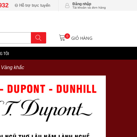
932
Đăng nhập
Hỗ trợ trực tuyến
Tài khoản và đơn hàng
0
GIỎ HÀNG
G TÔI
 Vàng khắc