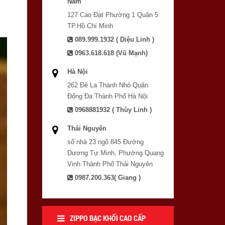
Nam
127 Cao Đạt Phường 1 Quận 5
TP.Hồ Chí Minh
089.999.1932 ( Diệu Linh )
0963.618.618 (Vũ Mạnh)
Hà Nội
262 Đê La Thành Nhỏ Quận
Đống Đa Thành Phố Hà Nội
0968881932 ( Thùy Linh )
Thái Nguyên
số nhà 23 ngõ 845 Đường
Dương Tự Minh, Phường Quang
Vinh Thành Phố Thái Nguyên
0987.200.363( Giang )
ZIPPO BẠC KHỐI CAO CẤP