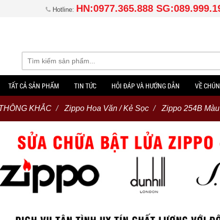
HN:0977.365.888 SG:089.999.1
Hotline:
TẤT CẢ SẢN PHẨM
TIN TỨC
HỎI ĐÁP VÀ HƯỚNG DẪN
VỀ CHÚN
 THÔNG KHẮC
Zippo Hoa Văn / Kẻ Sọc
Zippo 254B Màu