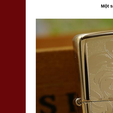
Một s