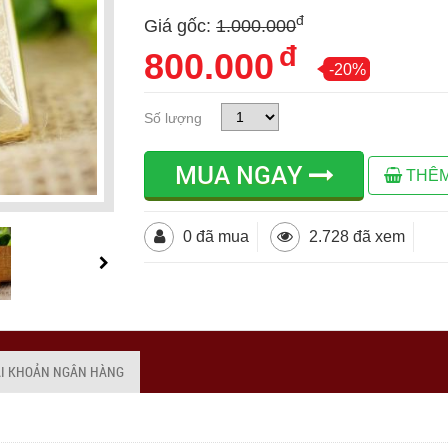
đ
Giá gốc:
1.000.000
đ
800.000
-20%
Số lượng
MUA NGAY
THÊM
0 đã mua
2.728 đã xem
ÀI KHOẢN NGÂN HÀNG