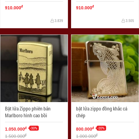
đ
đ
910.000
910.000
3.839
3.505
Bật lửa Zippo phiên bản
bật lửa zippo đồng khắc cá
Marlboro hình cao bồi
chép
-30%
-20%
đ
đ
1.050.000
800.000
đ
đ
1.500.000
1.000.000