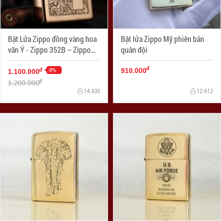
Bật Lửa Zippo đồng vàng hoa
Bật lửa Zippo Mỹ phiên bản
văn Ý - Zippo 352B – Zippo
quân đội
Venetian Brass
đ
-8%
đ
910.000
1.100.000
đ
1.200.000
14.430
12.612