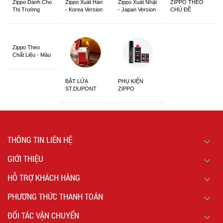
Zippo Dành Cho
Zippo Xuất Hàn
Zippo Xuất Nhật
ZIPPO THEO
Thị Trường
- Korea Version
- Japan Version
CHỦ ĐỀ
Châu Á Khắc
Siêu Đẹp
Zippo Theo
Chất Liệu - Màu
Sắc
BẬT LỬA
PHỤ KIỆN
ST.DUPONT
ZIPPO
CHÍNH HÃNG
THÔNG TIN LIÊN HỆ
GIỚI THIỆU
HỖ TRỢ KHÁCH HÀNG
PHƯƠNG THỨC THANH TOÁN
ĐỐI TÁC VẬN CHUYỂN