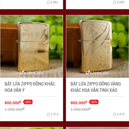
6.861
9.090
BẬT LỬA ZIPPO ĐỒNG KHẮC
BẬT LỬA ZIPPO ĐỒNG VÀNG
HOA VĂN Ý
KHẮC HOA VĂN TINH XẢO
-20%
-20%
đ
đ
800.000
800.000
đ
đ
1.000.000
1.000.000
2.913
3.474