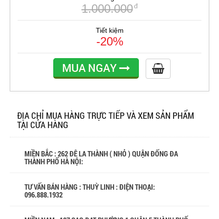
1.000.000
đ
Tiết kiệm
-20%
MUA NGAY
ĐỊA CHỈ MUA HÀNG TRỰC TIẾP VÀ XEM SẢN PHẨM
TẠI CỬA HÀNG
MIỀN BẮC : 262 ĐÊ LA THÀNH ( NHỎ ) QUẬN ĐỐNG ĐA
THÀNH PHỐ HÀ NỘI:
TƯ VẤN BÁN HÀNG : THUỲ LINH : ĐIỆN THOẠI:
096.888.1932