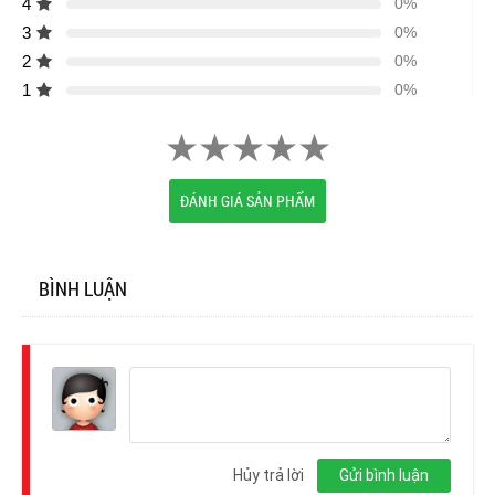
4
0%
3
0%
2
0%
1
0%
ĐÁNH GIÁ SẢN PHẨM
BÌNH LUẬN
Đăng
nhập
Hủy trả lời
Gửi bình luận