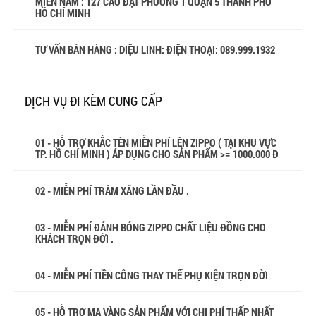
MIỀN NAM : 127 CAO ĐẠT PHƯỜNG 1 QUẬN 5 THÀNH PHỐ
HỒ CHÍ MINH
TƯ VẤN BÁN HÀNG : DIỆU LINH: ĐIỆN THOẠI:
089.999.1932
DỊCH VỤ ĐI KÈM CUNG CẤP
01 - HỖ TRỢ KHẮC TÊN MIỄN PHÍ LÊN ZIPPO ( TẠI KHU VỰC
TP. HỒ CHÍ MINH ) ÁP DỤNG CHO SẢN PHẨM >= 1000.000 Đ
02 - MIỄN PHÍ TRÂM XĂNG LẦN ĐẦU .
03 - MIỄN PHÍ ĐÁNH BÓNG ZIPPO CHẤT LIỆU ĐỒNG CHO
KHÁCH TRỌN ĐỜI .
04 - MIỄN PHÍ TIỀN CÔNG THAY THẾ PHỤ KIỆN TRỌN ĐỜI
05 - HỖ TRỢ MẠ VÀNG SẢN PHẨM VỚI CHI PHÍ THẤP NHẤT