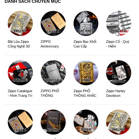
DANH SÁCH CHUYÊN MỤC
ZIPPO
Zippo Bạc Khối
Zippo Cổ - Quý
Bật Lửa Zippo
Anniversary
Cao Cấp
- Hiếm
Công Nghệ 3D
Edition
Sắc Nét
Zippo Catalogue
ZIPPO PHỔ
Zippo PHỔ
Zippo Harley
- Hình Trang Trí
THÔNG
THÔNG KHẮC
Davidson