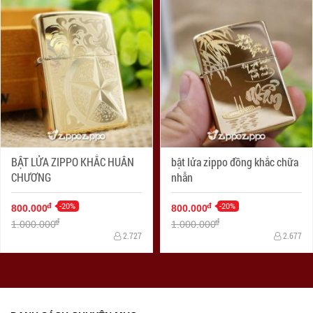
BẬT LỬA ZIPPO KHẮC HUÂN
bật lửa zippo đồng khắc chữa
CHƯƠNG
nhẫn
-20%
-20%
đ
đ
800.000
800.000
đ
đ
1.000.000
1.000.000
2.727
2.677