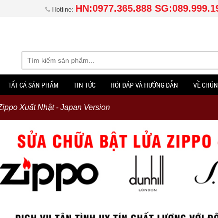
HN:0977.365.888 SG:089.999.1
Hotline:
TẤT CẢ SẢN PHẨM
TIN TỨC
HỎI ĐÁP VÀ HƯỚNG DẪN
VỀ CHÚN
Zippo Xuất Nhật - Japan Version