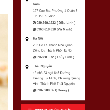
Nam
127 Cao Đạt Phường 1 Quận 5
TP.Hồ Chí Minh
089.999.1932 ( Diệu Linh )
0963.618.618 (Vũ Mạnh)
Hà Nội
262 Đê La Thành Nhỏ Quận
Đống Đa Thành Phố Hà Nội
0968881932 ( Thùy Linh )
Thái Nguyên
số nhà 23 ngõ 845 Đường
Dương Tự Minh, Phường Quang
Vinh Thành Phố Thái Nguyên
0987.200.363( Giang )
ZIPPO BẠC KHỐI CAO CẤP