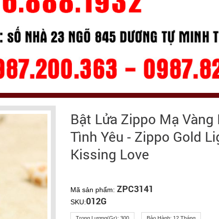
Bật Lửa Zippo Mạ Vàng
Tình Yêu - Zippo Gold Li
Kissing Love
ZPC3141
Mã sản phẩm:
012G
SKU:
Trọng Lượng(gr):
300
Bảo Hành:
12 Tháng