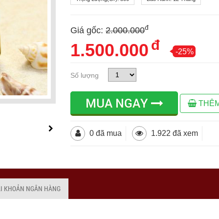
đ
Giá gốc:
2.000.000
đ
1.500.000
-25%
Số lượng
MUA NGAY
THÊM
0 đã mua
1.922 đã xem
ÀI KHOẢN NGÂN HÀNG