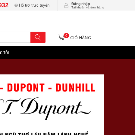
932
Đăng nhập
Hỗ trợ trực tuyến
Tài khoản và đơn hàng
0
GIỎ HÀNG
G TÔI