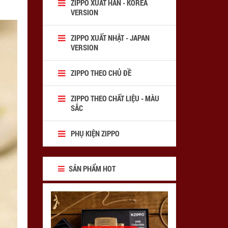
ZIPPO XUẤT HÀN - KOREA
VERSION
ZIPPO XUẤT NHẬT - JAPAN
VERSION
ZIPPO THEO CHỦ ĐỀ
ZIPPO THEO CHẤT LIỆU - MÀU
SẮC
PHỤ KIỆN ZIPPO
SẢN PHẨM HOT