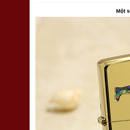
Một s