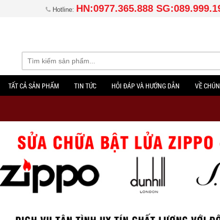
HN:0977.365.888 SG:089.999.1
Hotline:
TẤT CẢ SẢN PHẨM
TIN TỨC
HỎI ĐÁP VÀ HƯỚNG DẪN
VỀ CHÚN