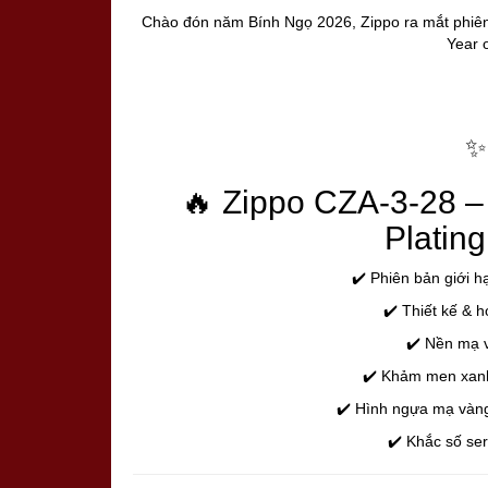
Chào đón năm Bính Ngọ 2026, Zippo ra mắt phiên 
Year 
✨
🔥 Zippo CZA-3-28 
Plating
✔️ Phiên bản giới 
✔️ Thiết kế & h
✔️ Nền mạ v
✔️ Khảm men xanh 
✔️ Hình ngựa mạ vàng 
✔️ Khắc số ser