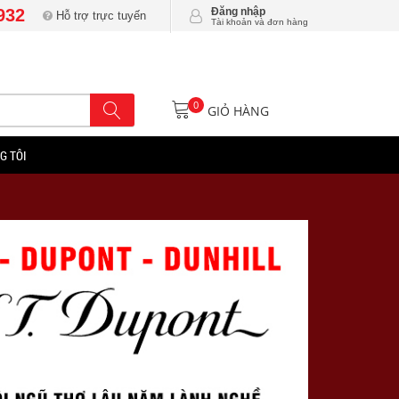
932
Đăng nhập
Hỗ trợ trực tuyến
Tài khoản và đơn hàng
0
GIỎ HÀNG
G TÔI