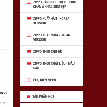
ZIPPO DÀNH CHO THỊ TRƯỜNG
CHÂU Á KHẮC SIÊU ĐẸP
ZIPPO XUẤT HÀN - KOREA
VERSION
ZIPPO XUẤT NHẬT - JAPAN
VERSION
ZIPPO THEO CHỦ ĐỀ
ZIPPO THEO CHẤT LIỆU - MÀU
SẮC
PHỤ KIỆN ZIPPO
en và
SẢN PHẨM HOT
rưng