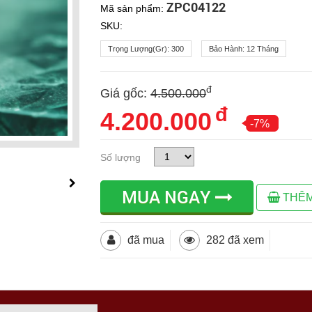
ZPC04122
Mã sản phẩm:
SKU:
Trọng Lượng(gr):
300
Bảo Hành:
12 Tháng
đ
Giá gốc:
4.500.000
đ
4.200.000
-7%
Số lượng
MUA NGAY
THÊM
đã mua
282 đã xem