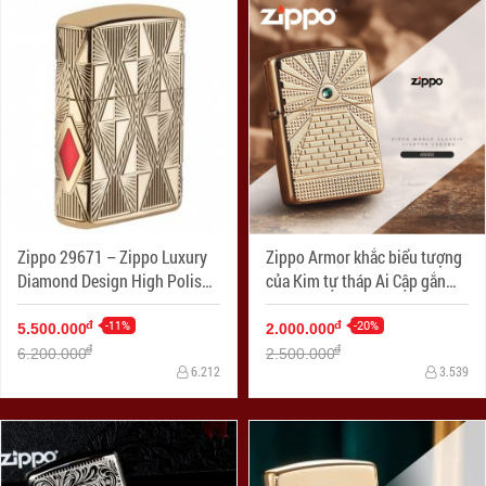
Zippo 29671 – Zippo Luxury
Zippo Armor khắc biểu tượng
Diamond Design High Polish
của Kim tự tháp Ai Cập gắn
Gold Plate
Viên pha lê Swarovski
-11%
-20%
đ
đ
5.500.000
2.000.000
đ
đ
6.200.000
2.500.000
6.212
3.539