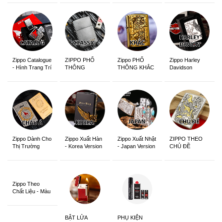
Zippo Catalogue
ZIPPO PHỔ
Zippo PHỔ
Zippo Harley
- Hình Trang Trí
THÔNG
THÔNG KHẮC
Davidson
Zippo Dành Cho
Zippo Xuất Hàn
Zippo Xuất Nhật
ZIPPO THEO
Thị Trường
- Korea Version
- Japan Version
CHỦ ĐỀ
Châu Á Khắc
Siêu Đẹp
Zippo Theo
Chất Liệu - Màu
Sắc
BẬT LỬA
PHỤ KIỆN