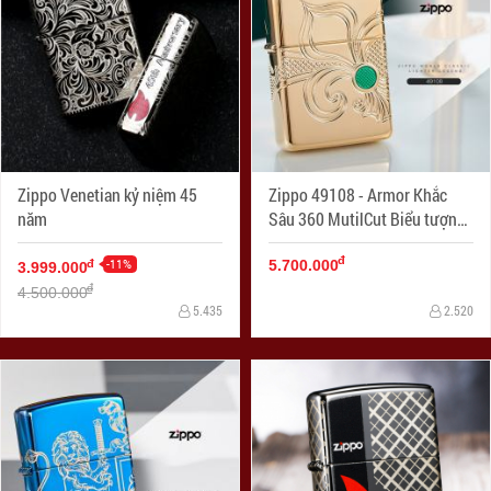
Zippo Venetian kỷ niệm 45
Zippo 49108 - Armor Khắc
năm
Sâu 360 MutilCut Biểu tượng
Fleu-De-Lis
đ
-11%
đ
5.700.000
3.999.000
đ
4.500.000
5.435
2.520