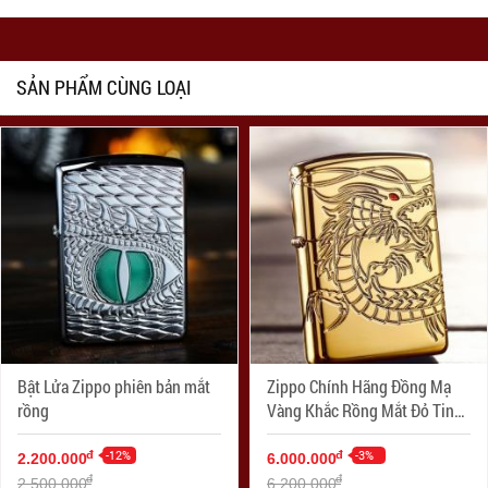
SẢN PHẨM CÙNG LOẠI
Bật Lửa Zippo phiên bản mắt
Zippo Chính Hãng Đồng Mạ
rồng
Vàng Khắc Rồng Mắt Đỏ Tinh
Xảo Vỏ Dày Armor
-12%
-3%
đ
đ
2.200.000
6.000.000
đ
đ
2.500.000
6.200.000