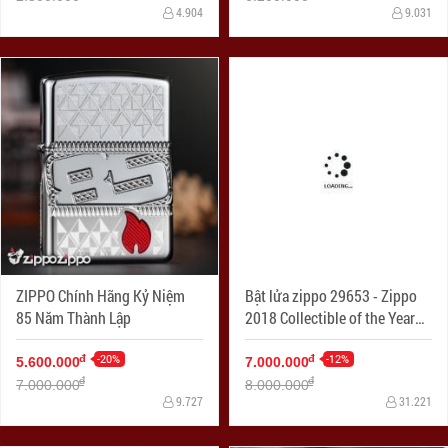
4.904
9.031
ZIPPO Chính Hãng Kỷ Niệm
Bật lửa zippo 29653 - Zippo
85 Năm Thành Lập
2018 Collectible of the Year
Gold Plated Armor – COTY
-20%
2018 - Mạ Vàng Phiên bản
-12%
đ
đ
5.600.000
7.000.000
2018
đ
đ
7.000.000
8.000.000
9.727
31.221