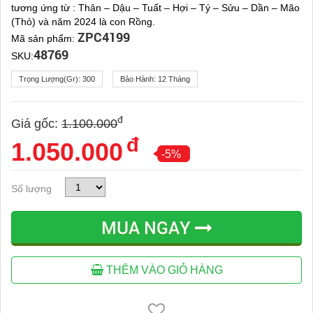
tương ứng từ : Thân – Dậu – Tuất – Hợi – Tý – Sửu – Dần – Mão
(Thỏ) và năm 2024 là con Rồng.
ZPC4199
Mã sản phẩm:
48769
SKU:
Trọng Lượng(gr):
300
Bảo Hành:
12 Tháng
đ
Giá gốc:
1.100.000
đ
1.050.000
-5%
Số lượng
MUA NGAY
THÊM VÀO GIỎ HÀNG