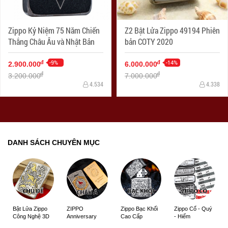
Zippo Kỷ Niệm 75 Năm Chiến
Z2 Bật Lửa Zippo 49194 Phiên
Thắng Châu Âu và Nhật Bản
bản COTY 2020
-9%
-14%
đ
đ
2.900.000
6.000.000
đ
đ
3.200.000
7.000.000
4.534
4.338
DANH SÁCH CHUYÊN MỤC
ZIPPO
Zippo Bạc Khối
Zippo Cổ - Quý
Bật Lửa Zippo
Anniversary
Cao Cấp
- Hiếm
Công Nghệ 3D
Edition
Sắc Nét