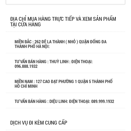
ĐỊA CHỈ MUA HÀNG TRỰC TIẾP VÀ XEM SẢN PHẨM
TẠI CỬA HÀNG
MIỀN BẮC : 262 ĐÊ LA THÀNH ( NHỎ ) QUẬN ĐỐNG ĐA
THÀNH PHỐ HÀ NỘI:
TƯ VẤN BÁN HÀNG : THUỲ LINH : ĐIỆN THOẠI:
096.888.1932
MIỀN NAM : 127 CAO ĐẠT PHƯỜNG 1 QUẬN 5 THÀNH PHỐ
HỒ CHÍ MINH
TƯ VẤN BÁN HÀNG : DIỆU LINH: ĐIỆN THOẠI:
089.999.1932
DỊCH VỤ ĐI KÈM CUNG CẤP