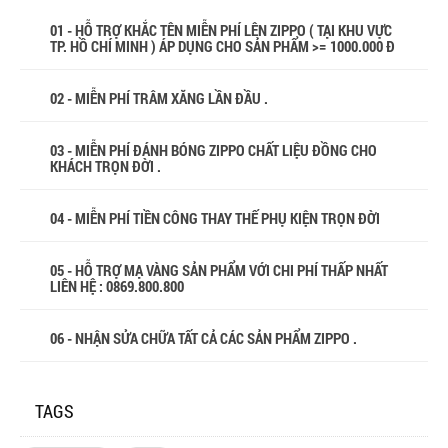
01 - HỖ TRỢ KHẮC TÊN MIỄN PHÍ LÊN ZIPPO ( TẠI KHU VỰC
TP. HỒ CHÍ MINH ) ÁP DỤNG CHO SẢN PHẨM >= 1000.000 Đ
02 - MIỄN PHÍ TRÂM XĂNG LẦN ĐẦU .
03 - MIỄN PHÍ ĐÁNH BÓNG ZIPPO CHẤT LIỆU ĐỒNG CHO
KHÁCH TRỌN ĐỜI .
04 - MIỄN PHÍ TIỀN CÔNG THAY THẾ PHỤ KIỆN TRỌN ĐỜI
05 - HỖ TRỢ MẠ VÀNG SẢN PHẨM VỚI CHI PHÍ THẤP NHẤT
LIÊN HỆ : 0869.800.800
06 - NHẬN SỬA CHỮA TẤT CẢ CÁC SẢN PHẨM ZIPPO .
TAGS