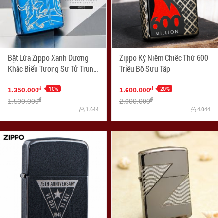
Bật Lửa Zippo Xanh Dương
Zippo Kỷ Niêm Chiếc Thứ 600
Khắc Biểu Tượng Sư Tử Trung
Triệu Bộ Sưu Tập
Cổ
-10%
-20%
đ
đ
1.350.000
1.600.000
đ
đ
1.500.000
2.000.000
1.644
4.044