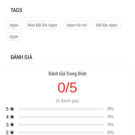
TAGS
zippo
Mua bật lửa zippo
zippo hà nội
bật lửa zippo
zippo
ĐÁNH GIÁ
Đánh Giá Trung Bình
0/5
(0 đánh giá)
5
0%
4
0%
3
0%
2
0%