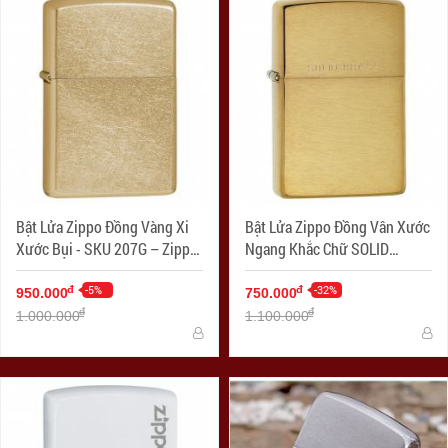
Bật Lửa Zippo Đồng Vàng Xi
Bật Lửa Zippo Đồng Vân Xước
Xước Bụi - SKU 207G – Zippo
Ngang Khắc Chữ SOLID
Gold Dust
BRASS - SKU 204 – Zippo
-5%
Brushed Brass Engraved
-32%
đ
đ
950.000
750.000
đ
đ
1.000.000
1.100.000