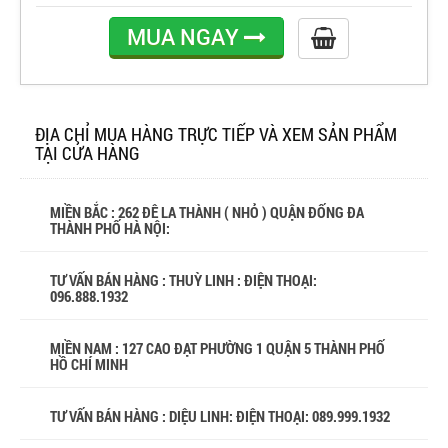
MUA NGAY
ĐỊA CHỈ MUA HÀNG TRỰC TIẾP VÀ XEM SẢN PHẨM
TẠI CỬA HÀNG
MIỀN BẮC : 262 ĐÊ LA THÀNH ( NHỎ ) QUẬN ĐỐNG ĐA
THÀNH PHỐ HÀ NỘI:
TƯ VẤN BÁN HÀNG : THUỲ LINH : ĐIỆN THOẠI:
096.888.1932
MIỀN NAM : 127 CAO ĐẠT PHƯỜNG 1 QUẬN 5 THÀNH PHỐ
HỒ CHÍ MINH
TƯ VẤN BÁN HÀNG : DIỆU LINH: ĐIỆN THOẠI:
089.999.1932