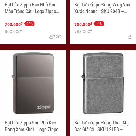
Bật Lửa Zippo Bản Nhỏ Sơn
Bật Lửa Zippo Đồng Vàng Vân
Màu Trắng Cát - Logo Zippo
Xước Ngang - SKU 204B –
SKU 1627ZL- Zippo Slim®
Zippo Brushed Brass
Green Matte Zippo Logo
-22%
-11%
đ
đ
700.000
700.000
đ
đ
900.000
785.000
7.200
Bật Lửa Zippo Sơn Phủ Keo
Bật Lửa Zippo Đồng Thau Mạ
Bóng Xám Khói - Logo Zippo
Bạc Giả Cổ - SKU 121FB –
SKU 150ZL – Zippo Black Ice
Zippo Antique Silver Plate