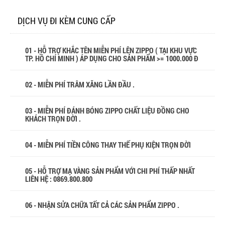
DỊCH VỤ ĐI KÈM CUNG CẤP
01 - HỖ TRỢ KHẮC TÊN MIỄN PHÍ LÊN ZIPPO ( TẠI KHU VỰC
TP. HỒ CHÍ MINH ) ÁP DỤNG CHO SẢN PHẨM >= 1000.000 Đ
02 - MIỄN PHÍ TRÂM XĂNG LẦN ĐẦU .
03 - MIỄN PHÍ ĐÁNH BÓNG ZIPPO CHẤT LIỆU ĐỒNG CHO
KHÁCH TRỌN ĐỜI .
04 - MIỄN PHÍ TIỀN CÔNG THAY THẾ PHỤ KIỆN TRỌN ĐỜI
05 - HỖ TRỢ MẠ VÀNG SẢN PHẨM VỚI CHI PHÍ THẤP NHẤT
LIÊN HỆ : 0869.800.800
06 - NHẬN SỬA CHỮA TẤT CẢ CÁC SẢN PHẨM ZIPPO .