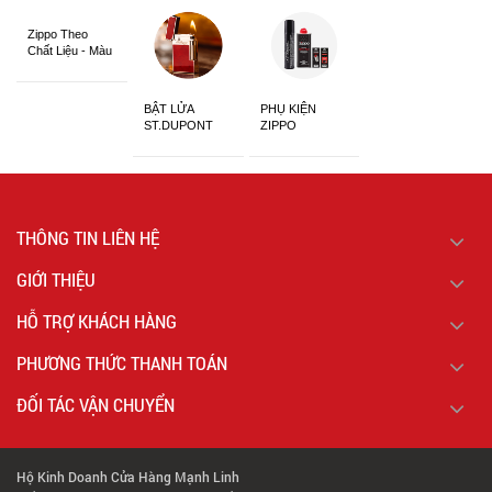
Zippo Theo
Chất Liệu - Màu
Sắc
BẬT LỬA
PHỤ KIỆN
ST.DUPONT
ZIPPO
CHÍNH HÃNG
THÔNG TIN LIÊN HỆ
GIỚI THIỆU
HỖ TRỢ KHÁCH HÀNG
PHƯƠNG THỨC THANH TOÁN
ĐỐI TÁC VẬN CHUYỂN
Hộ Kinh Doanh Cửa Hàng Mạnh Linh