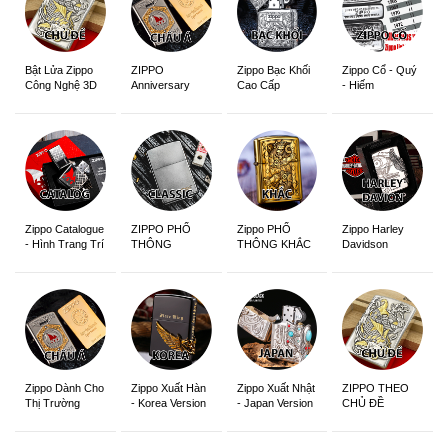
ZIPPO
Zippo Bạc Khối
Zippo Cổ - Quý
Bật Lửa Zippo
Anniversary
Cao Cấp
- Hiếm
Công Nghệ 3D
Edition
Sắc Nét
Zippo Catalogue
ZIPPO PHỔ
Zippo PHỔ
Zippo Harley
- Hình Trang Trí
THÔNG
THÔNG KHẮC
Davidson
Zippo Dành Cho
Zippo Xuất Hàn
Zippo Xuất Nhật
ZIPPO THEO
Thị Trường
- Korea Version
- Japan Version
CHỦ ĐỀ
Châu Á Khắc
Siêu Đẹp