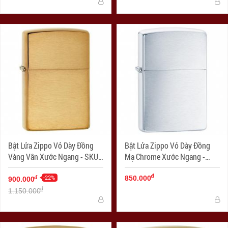
Bật Lửa Zippo Vỏ Dày Đồng
Bật Lửa Zippo Vỏ Dày Đồng
Vàng Vân Xước Ngang - SKU
Mạ Chrome Xước Ngang -
168 – Zippo Armor Brushed
SKU 162 – Zippo Armor
đ
Brass
-22%
Brushed Chrome
đ
850.000
900.000
đ
1.150.000