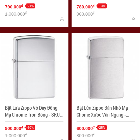
with Zippo Logo
-21%
-13%
đ
đ
790.000
780.000
đ
đ
1.000.000
900.000
Bật Lửa Zippo Vỏ Dày Đồng
Bật Lửa Zippo Bản Nhỏ Mạ
Mạ Chrome Trơn Bóng - SKU
Chome Xước Vân Ngang -
167 – Zippo Armor High
SKU 1600 – Zippo Slim
Polished Chrome
-10%
Brushed Chrome
-25%
đ
đ
900.000
600.000
đ
đ
1.000.000
800.000