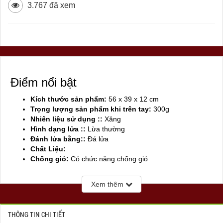
3.767 đã xem
Điểm nổi bật
Kích thước sản phẩm:
56 x 39 x 12 cm
Trọng lượng sản phẩm khi trên tay:
300g
Nhiên liệu sử dụng ::
Xăng
Hình dạng lửa ::
Lừa thường
Đánh lửa bằng::
Đá lửa
Chất Liệu:
Chống gió:
Có chức năng chống gió
Sản xuất tại:
Mỹ ( USA)
Xem thêm
THÔNG TIN CHI TIẾT