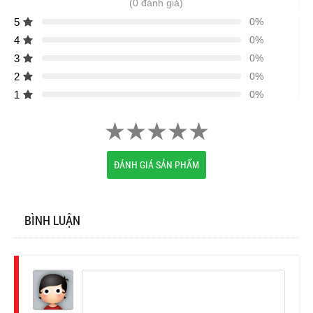
(0 đánh giá)
5
0%
4
0%
3
0%
2
0%
1
0%
ĐÁNH GIÁ SẢN PHẨM
BÌNH LUẬN