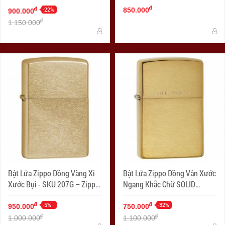
đ
Brass
-22%
Brushed Chrome
đ
850.000
900.000
đ
1.150.000
Bật Lửa Zippo Đồng Vàng Xi
Bật Lửa Zippo Đồng Vân Xước
Xước Bụi - SKU 207G – Zippo
Ngang Khắc Chữ SOLID
Gold Dust
BRASS - SKU 204 – Zippo
-5%
Brushed Brass Engraved
-32%
đ
đ
950.000
750.000
đ
đ
1.000.000
1.100.000