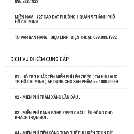
096.888.1932
MIỀN NAM : 127 CAO ĐẠT PHƯỜNG 1 QUẬN 5 THÀNH PHỐ
HỒ CHÍ MINH
TƯ VẤN BÁN HÀNG : DIỆU LINH: ĐIỆN THOẠI:
089.999.1932
DỊCH VỤ ĐI KÈM CUNG CẤP
01 - HỖ TRỢ KHẮC TÊN MIỄN PHÍ LÊN ZIPPO ( TẠI KHU VỰC
TP. HỒ CHÍ MINH ) ÁP DỤNG CHO SẢN PHẨM >= 1000.000 Đ
02 - MIỄN PHÍ TRÂM XĂNG LẦN ĐẦU .
03 - MIỄN PHÍ ĐÁNH BÓNG ZIPPO CHẤT LIỆU ĐỒNG CHO
KHÁCH TRỌN ĐỜI .
04 - MIỄN PHÍ TIỀN CÔNG THAY THẾ PHỤ KIỆN TRỌN ĐỜI