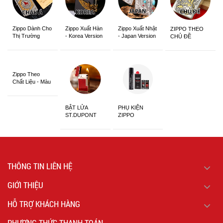
Zippo Dành Cho
Zippo Xuất Hàn
Zippo Xuất Nhật
ZIPPO THEO
Thị Trường
- Korea Version
- Japan Version
CHỦ ĐỀ
Châu Á Khắc
Siêu Đẹp
Zippo Theo
Chất Liệu - Màu
Sắc
BẬT LỬA
PHỤ KIỆN
ST.DUPONT
ZIPPO
CHÍNH HÃNG
THÔNG TIN LIÊN HỆ
GIỚI THIỆU
HỖ TRỢ KHÁCH HÀNG
PHƯƠNG THỨC THANH TOÁN