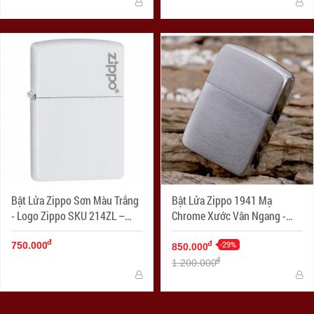
Bật Lửa Zippo Sơn Màu Trắng
Bật Lửa Zippo 1941 Mạ
- Logo Zippo SKU 214ZL –
Chrome Xước Vân Ngang -
Zippo White Matte With Logo
SKU 1941 – Zippo Replica
đ
1941 Brushed Chrome
-29%
đ
750.000
850.000
đ
1.200.000