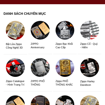
DANH SÁCH CHUYÊN MỤC
ZIPPO
Zippo Bạc Khối
Zippo Cổ - Quý
Bật Lửa Zippo
Anniversary
Cao Cấp
- Hiếm
Công Nghệ 3D
Edition
Sắc Nét
Zippo Catalogue
ZIPPO PHỔ
Zippo PHỔ
Zippo Harley
- Hình Trang Trí
THÔNG
THÔNG KHẮC
Davidson