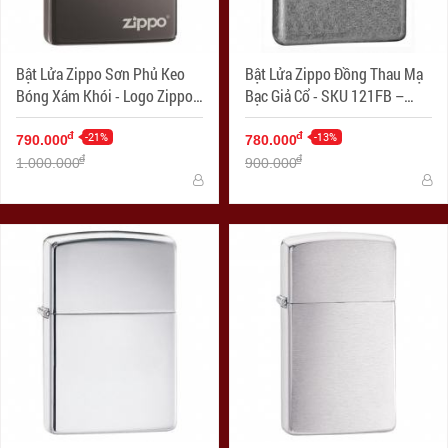
Bật Lửa Zippo Sơn Phủ Keo
Bật Lửa Zippo Đồng Thau Mạ
Bóng Xám Khói - Logo Zippo
Bạc Giả Cổ - SKU 121FB –
SKU 150ZL – Zippo Black Ice
Zippo Antique Silver Plate
with Zippo Logo
-21%
-13%
đ
đ
790.000
780.000
đ
đ
1.000.000
900.000