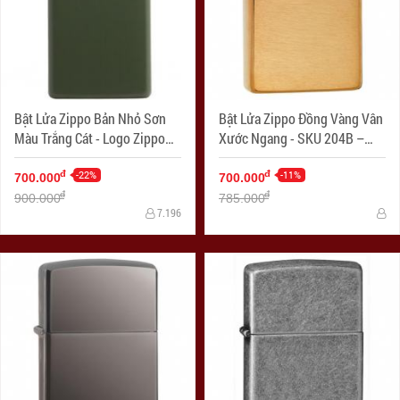
Bật Lửa Zippo Bản Nhỏ Sơn
Bật Lửa Zippo Đồng Vàng Vân
Màu Trắng Cát - Logo Zippo
Xước Ngang - SKU 204B –
SKU 1627ZL- Zippo Slim®
Zippo Brushed Brass
Green Matte Zippo Logo
-22%
-11%
đ
đ
700.000
700.000
đ
đ
900.000
785.000
7.196