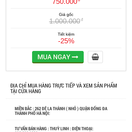
750.000
Giá gốc
1.000.000
đ
Tiết kiệm
-25%
MUA NGAY
ĐỊA CHỈ MUA HÀNG TRỰC TIẾP VÀ XEM SẢN PHẨM
TẠI CỬA HÀNG
MIỀN BẮC : 262 ĐÊ LA THÀNH ( NHỎ ) QUẬN ĐỐNG ĐA
THÀNH PHỐ HÀ NỘI:
TƯ VẤN BÁN HÀNG : THUỲ LINH : ĐIỆN THOẠI: