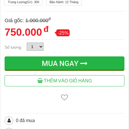
Trọng Lượng(gr):
300
Bảo Hành:
12 Tháng
đ
Giá gốc:
1.000.000
đ
750.000
-25%
Số lượng
MUA NGAY
THÊM VÀO GIỎ HÀNG
0 đã mua