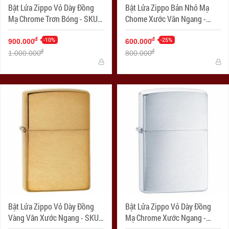
Bật Lửa Zippo Vỏ Dày Đồng
Bật Lửa Zippo Bản Nhỏ Mạ
Mạ Chrome Trơn Bóng - SKU
Chome Xước Vân Ngang -
167 – Zippo Armor High
SKU 1600 – Zippo Slim
Polished Chrome
-10%
Brushed Chrome
-25%
đ
đ
900.000
600.000
đ
đ
1.000.000
800.000
Bật Lửa Zippo Vỏ Dày Đồng
Bật Lửa Zippo Vỏ Dày Đồng
Vàng Vân Xước Ngang - SKU
Mạ Chrome Xước Ngang -
168 – Zippo Armor Brushed
SKU 162 – Zippo Armor