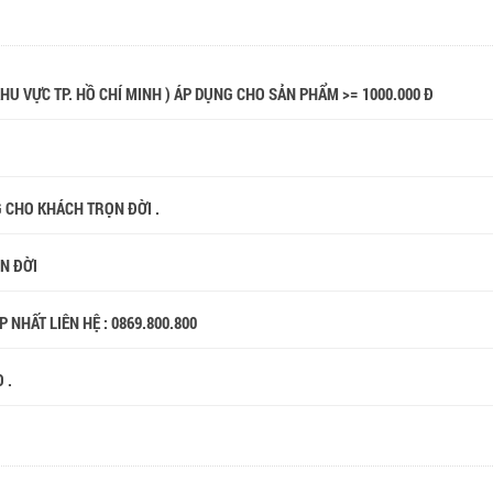
 KHU VỰC TP. HỒ CHÍ MINH ) ÁP DỤNG CHO SẢN PHẨM >= 1000.000 Đ
G CHO KHÁCH TRỌN ĐỜI .
ỌN ĐỜI
 NHẤT LIÊN HỆ : 0869.800.800
 .