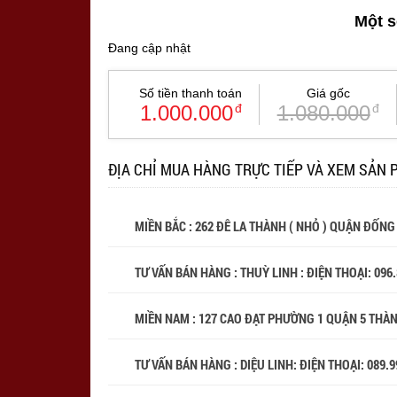
Một s
Đang cập nhật
Số tiền thanh toán
Giá gốc
1.000.000
đ
1.080.000
đ
ĐỊA CHỈ MUA HÀNG TRỰC TIẾP VÀ XEM SẢN 
MIỀN BẮC : 262 ĐÊ LA THÀNH ( NHỎ ) QUẬN ĐỐNG
TƯ VẤN BÁN HÀNG : THUỲ LINH : ĐIỆN THOẠI:
096
MIỀN NAM : 127 CAO ĐẠT PHƯỜNG 1 QUẬN 5 THÀ
TƯ VẤN BÁN HÀNG : DIỆU LINH: ĐIỆN THOẠI:
089.9