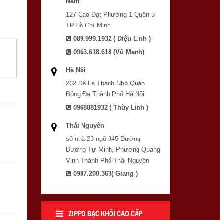
Nam
127 Cao Đạt Phường 1 Quận 5
TP.Hồ Chí Minh
089.999.1932 ( Diệu Linh )
0963.618.618 (Vũ Mạnh)
Hà Nội
262 Đê La Thành Nhỏ Quận
Đống Đa Thành Phố Hà Nội
0968881932 ( Thùy Linh )
Thái Nguyên
số nhà 23 ngõ 845 Đường
Dương Tự Minh, Phường Quang
Vinh Thành Phố Thái Nguyên
0987.200.363( Giang )
ZIPPO BẠC KHỐI CAO CẤP