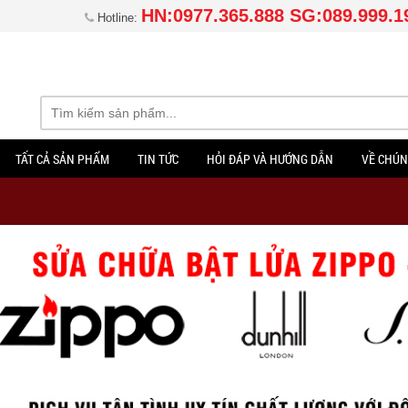
HN:0977.365.888 SG:089.999.1
Hotline:
TẤT CẢ SẢN PHẨM
TIN TỨC
HỎI ĐÁP VÀ HƯỚNG DẪN
VỀ CHÚN