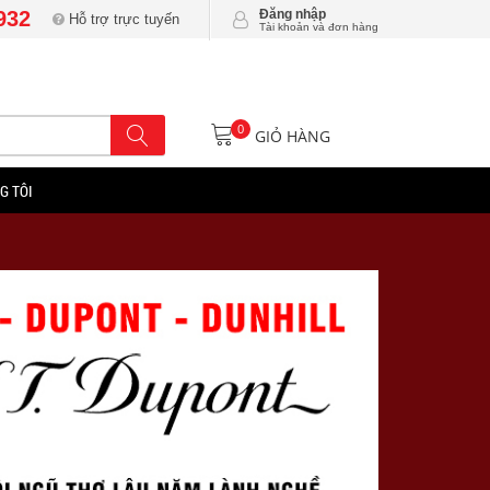
932
Đăng nhập
Hỗ trợ trực tuyến
Tài khoản và đơn hàng
0
GIỎ HÀNG
G TÔI