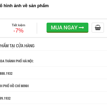
ố hình ảnh về sản phẩm
Tiết kiệm
MUA NGAY
-7%
PHẨM TẠI CỬA HÀNG
 ĐA THÀNH PHỐ HÀ NỘI:
.888.1932
NH PHỐ HỒ CHÍ MINH
99.1932