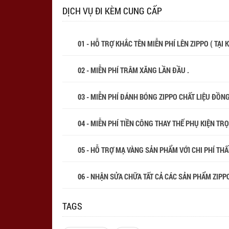
DỊCH VỤ ĐI KÈM CUNG CẤP
01 - HỖ TRỢ KHẮC TÊN MIỄN PHÍ LÊN ZIPPO ( TẠI
02 - MIỄN PHÍ TRÂM XĂNG LẦN ĐẦU .
03 - MIỄN PHÍ ĐÁNH BÓNG ZIPPO CHẤT LIỆU ĐỒN
04 - MIỄN PHÍ TIỀN CÔNG THAY THẾ PHỤ KIỆN TR
05 - HỖ TRỢ MẠ VÀNG SẢN PHẨM VỚI CHI PHÍ THẤP
06 - NHẬN SỬA CHỮA TẤT CẢ CÁC SẢN PHẨM ZIPPO
TAGS