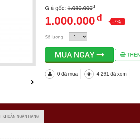
đ
Giá gốc:
1.080.000
đ
1.000.000
-7%
Số lượng
MUA NGAY
THÊM
0 đã mua
4.261 đã xem
ÀI KHOẢN NGÂN HÀNG