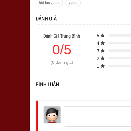
bật lửa zippo
zippo
ĐÁNH GIÁ
Đánh Giá Trung Bình
5
4
0/5
3
2
(0 đánh giá)
1
BÌNH LUẬN
Đăng