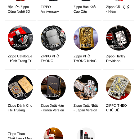
ZIPPO
Zippo Bạc Khối
Zippo Cổ - Quý
Bật Lửa Zippo
Anniversary
Cao Cấp
- Hiếm
Công Nghệ 3D
Edition
Sắc Nét
Zippo Catalogue
ZIPPO PHỔ
Zippo PHỔ
Zippo Harley
- Hình Trang Trí
THÔNG
THÔNG KHẮC
Davidson
Zippo Dành Cho
Zippo Xuất Hàn
Zippo Xuất Nhật
ZIPPO THEO
Thị Trường
- Korea Version
- Japan Version
CHỦ ĐỀ
Châu Á Khắc
Siêu Đẹp
Zippo Theo
Chất Liệu - Màu