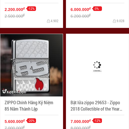
Xảo Vỏ Dày Armor
-12%
-3%
đ
đ
2.200.000
6.000.000
đ
đ
2.500.000
6.200.000
4.902
9.028
ZIPPO Chính Hãng Kỷ Niệm
Bật lửa zippo 29653 - Zippo
85 Năm Thành Lập
2018 Collectible of the Year
Gold Plated Armor – COTY
-20%
2018 - Mạ Vàng Phiên bản
-12%
đ
đ
5.600.000
7.000.000
2018
đ
đ
7.000.000
8.000.000