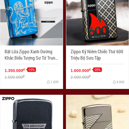
Bật Lửa Zippo Xanh Dương
Zippo Kỷ Niêm Chiếc Thứ 600
Khắc Biểu Tượng Sư Tử Trung
Triệu Bộ Sưu Tập
Cổ
-10%
-20%
đ
đ
1.350.000
1.600.000
đ
đ
1.500.000
2.000.000
1.639
4.042