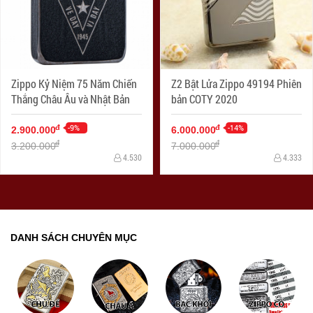
Zippo Kỷ Niệm 75 Năm Chiến
Z2 Bật Lửa Zippo 49194 Phiên
Thắng Châu Âu và Nhật Bản
bản COTY 2020
-9%
-14%
đ
đ
2.900.000
6.000.000
đ
đ
3.200.000
7.000.000
4.530
4.333
DANH SÁCH CHUYÊN MỤC