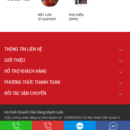
Sắc
BẬT LỬA
PHỤ KIỆN
ST.DUPONT
ZIPPO
CHÍNH HÃNG
THÔNG TIN LIÊN HỆ
GIỚI THIỆU
HỖ TRỢ KHÁCH HÀNG
PHƯƠNG THỨC THANH TOÁN
ĐỐI TÁC VẬN CHUYỂN
Hộ Kinh Doanh Cửa Hàng Mạnh Linh
Giấy chứng nhận đăng ký kinh doanh số : 41E8034363 Uỷ Ban Nhân Dân Quận 5
Thành Phố Hồ Chí Minh Cấp Lần Đầu Ngày : 07/02/2018.
.