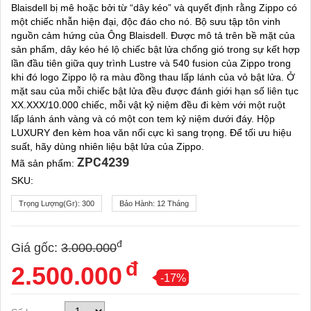
Blaisdell bị mê hoặc bởi từ “dây kéo” và quyết định rằng Zippo có
một chiếc nhẫn hiện đại, độc đáo cho nó. Bộ sưu tập tôn vinh
nguồn cảm hứng của Ông Blaisdell. Được mô tả trên bề mặt của
sản phẩm, dây kéo hé lộ chiếc bật lửa chống gió trong sự kết hợp
lần đầu tiên giữa quy trình Lustre và 540 fusion của Zippo trong
khi đó logo Zippo lộ ra màu đồng thau lấp lánh của vỏ bật lửa. Ở
mặt sau của mỗi chiếc bật lửa đều được đánh giới hạn số liên tục
XX.XXX/10.000 chiếc, mỗi vật kỷ niệm đều đi kèm với một ruột
lấp lánh ánh vàng và có một con tem kỷ niệm dưới đáy. Hộp
LUXURY đen kèm hoa văn nổi cực kì sang trọng. Để tối ưu hiệu
suất, hãy dùng nhiên liệu bật lửa của Zippo.
ZPC4239
Mã sản phẩm:
SKU:
Trọng Lượng(gr):
300
Bảo Hành:
12 Tháng
đ
Giá gốc:
3.000.000
đ
2.500.000
-17%