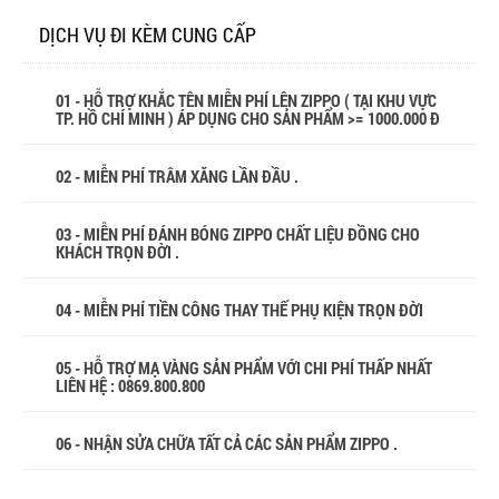
DỊCH VỤ ĐI KÈM CUNG CẤP
01 - HỖ TRỢ KHẮC TÊN MIỄN PHÍ LÊN ZIPPO ( TẠI KHU VỰC
TP. HỒ CHÍ MINH ) ÁP DỤNG CHO SẢN PHẨM >= 1000.000 Đ
02 - MIỄN PHÍ TRÂM XĂNG LẦN ĐẦU .
03 - MIỄN PHÍ ĐÁNH BÓNG ZIPPO CHẤT LIỆU ĐỒNG CHO
KHÁCH TRỌN ĐỜI .
04 - MIỄN PHÍ TIỀN CÔNG THAY THẾ PHỤ KIỆN TRỌN ĐỜI
05 - HỖ TRỢ MẠ VÀNG SẢN PHẨM VỚI CHI PHÍ THẤP NHẤT
LIÊN HỆ : 0869.800.800
06 - NHẬN SỬA CHỮA TẤT CẢ CÁC SẢN PHẨM ZIPPO .