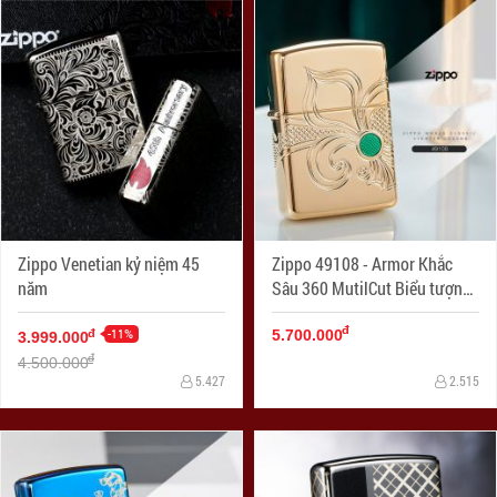
Zippo Venetian kỷ niệm 45
Zippo 49108 - Armor Khắc
năm
Sâu 360 MutilCut Biểu tượng
Fleu-De-Lis
đ
-11%
đ
5.700.000
3.999.000
đ
4.500.000
5.427
2.515