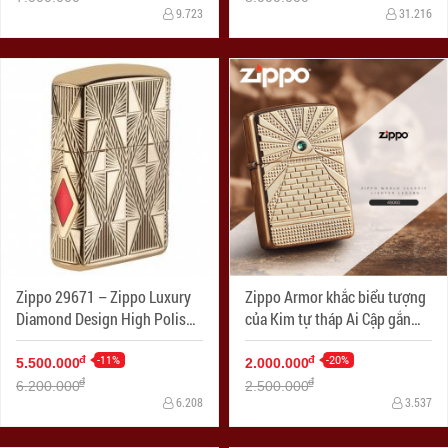
9.723
31.216
Zippo 29671 – Zippo Luxury
Zippo Armor khắc biểu tượng
Diamond Design High Polish
của Kim tự tháp Ai Cập gắn
Gold Plate
Viên pha lê Swarovski
-11%
-20%
đ
đ
5.500.000
2.000.000
đ
đ
6.200.000
2.500.000
6.208
3.537