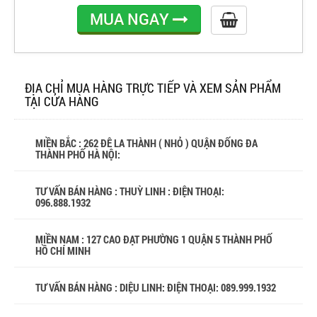
MUA NGAY
ĐỊA CHỈ MUA HÀNG TRỰC TIẾP VÀ XEM SẢN PHẨM
TẠI CỬA HÀNG
MIỀN BẮC : 262 ĐÊ LA THÀNH ( NHỎ ) QUẬN ĐỐNG ĐA
THÀNH PHỐ HÀ NỘI:
TƯ VẤN BÁN HÀNG : THUỲ LINH : ĐIỆN THOẠI:
096.888.1932
MIỀN NAM : 127 CAO ĐẠT PHƯỜNG 1 QUẬN 5 THÀNH PHỐ
HỒ CHÍ MINH
TƯ VẤN BÁN HÀNG : DIỆU LINH: ĐIỆN THOẠI:
089.999.1932