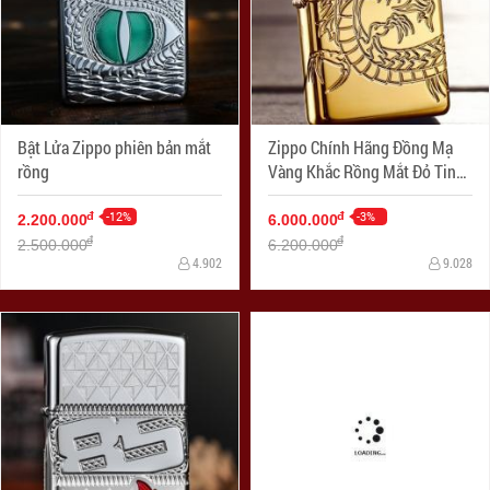
Bật Lửa Zippo phiên bản mắt
Zippo Chính Hãng Đồng Mạ
rồng
Vàng Khắc Rồng Mắt Đỏ Tinh
Xảo Vỏ Dày Armor
-12%
-3%
đ
đ
2.200.000
6.000.000
đ
đ
2.500.000
6.200.000
4.902
9.028