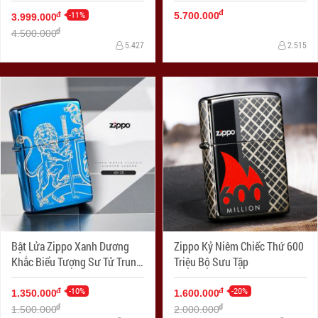
Fleu-De-Lis
đ
-11%
đ
5.700.000
3.999.000
đ
4.500.000
5.427
2.515
Bật Lửa Zippo Xanh Dương
Zippo Kỷ Niêm Chiếc Thứ 600
Khắc Biểu Tượng Sư Tử Trung
Triệu Bộ Sưu Tập
Cổ
-10%
-20%
đ
đ
1.350.000
1.600.000
đ
đ
1.500.000
2.000.000