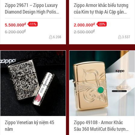
Zippo 29671 – Zippo Luxury
Zippo Armor khắc biểu tượng
Diamond Design High Polish
của Kim tự tháp Ai Cập gắn
Gold Plate
Viên pha lê Swarovski
-11%
-20%
đ
đ
5.500.000
2.000.000
đ
đ
6.200.000
2.500.000
6.208
3.537
Zippo Venetian kỷ niệm 45
Zippo 49108 - Armor Khắc
năm
Sâu 360 MutilCut Biểu tượng