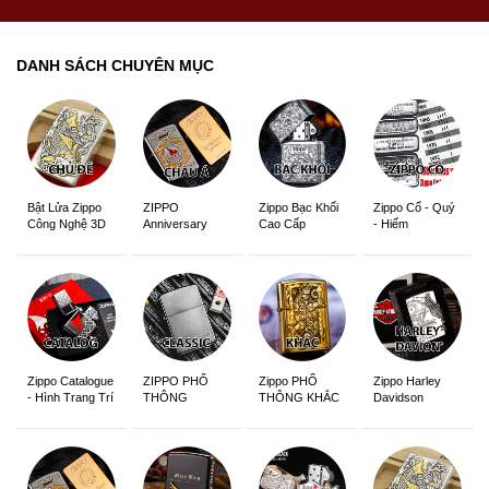
DANH SÁCH CHUYÊN MỤC
ZIPPO
Zippo Bạc Khối
Zippo Cổ - Quý
Bật Lửa Zippo
Anniversary
Cao Cấp
- Hiếm
Công Nghệ 3D
Edition
Sắc Nét
Zippo Catalogue
ZIPPO PHỔ
Zippo PHỔ
Zippo Harley
- Hình Trang Trí
THÔNG
THÔNG KHẮC
Davidson