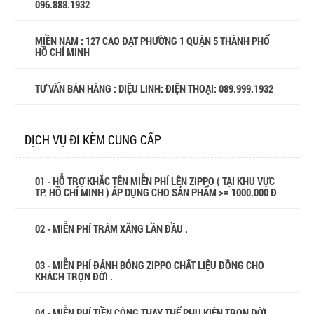
096.888.1932
MIỀN NAM : 127 CAO ĐẠT PHƯỜNG 1 QUẬN 5 THÀNH PHỐ
HỒ CHÍ MINH
TƯ VẤN BÁN HÀNG : DIỆU LINH: ĐIỆN THOẠI:
089.999.1932
DỊCH VỤ ĐI KÈM CUNG CẤP
01 - HỖ TRỢ KHẮC TÊN MIỄN PHÍ LÊN ZIPPO ( TẠI KHU VỰC
TP. HỒ CHÍ MINH ) ÁP DỤNG CHO SẢN PHẨM >= 1000.000 Đ
02 - MIỄN PHÍ TRÂM XĂNG LẦN ĐẦU .
03 - MIỄN PHÍ ĐÁNH BÓNG ZIPPO CHẤT LIỆU ĐỒNG CHO
KHÁCH TRỌN ĐỜI .
04 - MIỄN PHÍ TIỀN CÔNG THAY THẾ PHỤ KIỆN TRỌN ĐỜI