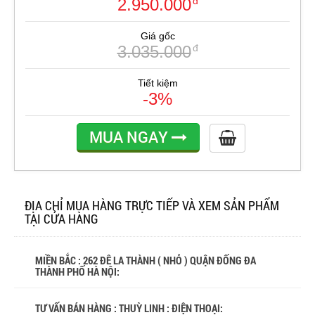
2.950.000
đ
Giá gốc
3.035.000
đ
Tiết kiệm
-3%
MUA NGAY
ĐỊA CHỈ MUA HÀNG TRỰC TIẾP VÀ XEM SẢN PHẨM
TẠI CỬA HÀNG
MIỀN BẮC : 262 ĐÊ LA THÀNH ( NHỎ ) QUẬN ĐỐNG ĐA
THÀNH PHỐ HÀ NỘI:
TƯ VẤN BÁN HÀNG : THUỲ LINH : ĐIỆN THOẠI: