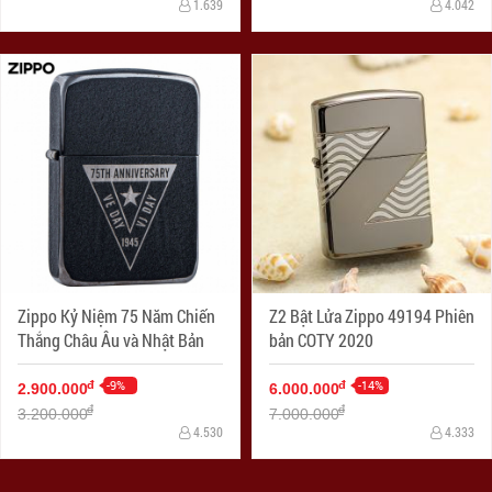
1.639
4.042
Zippo Kỷ Niệm 75 Năm Chiến
Z2 Bật Lửa Zippo 49194 Phiên
Thắng Châu Âu và Nhật Bản
bản COTY 2020
-9%
-14%
đ
đ
2.900.000
6.000.000
đ
đ
3.200.000
7.000.000
4.530
4.333