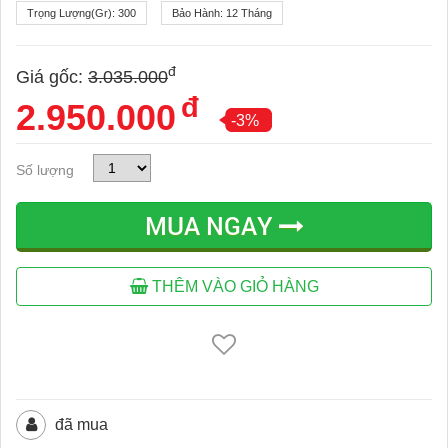
Trọng Lượng(gr):
300
Bảo Hành:
12 Tháng
đ
Giá gốc:
3.035.000
đ
2.950.000
-3%
Số lượng
MUA NGAY
THÊM VÀO GIỎ HÀNG
đã mua