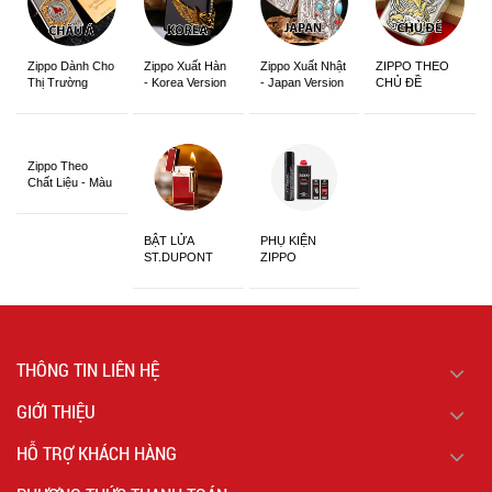
Zippo Dành Cho
Zippo Xuất Hàn
Zippo Xuất Nhật
ZIPPO THEO
Thị Trường
- Korea Version
- Japan Version
CHỦ ĐỀ
Châu Á Khắc
Siêu Đẹp
Zippo Theo
Chất Liệu - Màu
Sắc
BẬT LỬA
PHỤ KIỆN
ST.DUPONT
ZIPPO
CHÍNH HÃNG
THÔNG TIN LIÊN HỆ
GIỚI THIỆU
HỖ TRỢ KHÁCH HÀNG