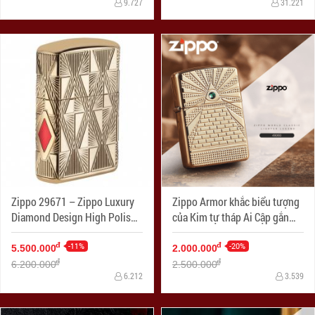
9.727
31.221
Zippo 29671 – Zippo Luxury
Zippo Armor khắc biểu tượng
Diamond Design High Polish
của Kim tự tháp Ai Cập gắn
Gold Plate
Viên pha lê Swarovski
-11%
-20%
đ
đ
5.500.000
2.000.000
đ
đ
6.200.000
2.500.000
6.212
3.539