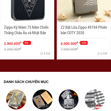
Zippo Kỷ Niệm 75 Năm Chiến
Z2 Bật Lửa Zippo 49194 Phiên
Thắng Châu Âu và Nhật Bản
bản COTY 2020
-9%
-14%
đ
đ
2.900.000
6.000.000
đ
đ
3.200.000
7.000.000
4.534
4.338
DANH SÁCH CHUYÊN MỤC