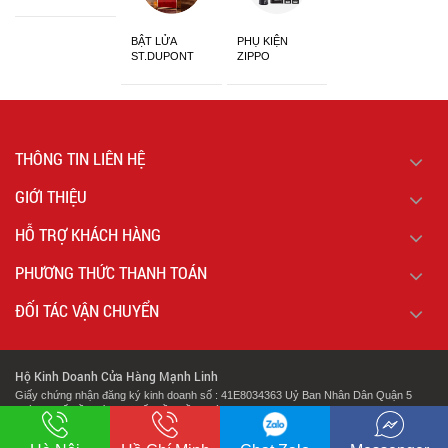
Sắc
BẬT LỬA
PHỤ KIỆN
ST.DUPONT
ZIPPO
CHÍNH HÃNG
THÔNG TIN LIÊN HỆ
GIỚI THIỆU
HỖ TRỢ KHÁCH HÀNG
PHƯƠNG THỨC THANH TOÁN
ĐỐI TÁC VẬN CHUYỂN
Hộ Kinh Doanh Cửa Hàng Mạnh Linh
Giấy chứng nhận đăng ký kinh doanh số : 41E8034363 Uỷ Ban Nhân Dân Quận 5
Thành Phố Hồ Chí Minh Cấp Lần Đầu Ngày : 07/02/2018.
.
Địa chỉ: 127 Cao Đạt Phường 1 Quận 5 Thành Phố Hồ Chí Minh