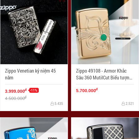
Zippo Venetian kỷ niệm 45
Zippo 49108 - Armor Khắc
năm
Sâu 360 MutilCut Biểu tượng
Fleu-De-Lis
đ
-11%
đ
5.700.000
3.999.000
đ
4.500.000
5.435
2.521