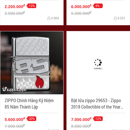
Xảo Vỏ Dày Armor
-12%
-3%
đ
đ
2.200.000
6.000.000
đ
đ
2.500.000
6.200.000
4.904
9.031
ZIPPO Chính Hãng Kỷ Niệm
Bật lửa zippo 29653 - Zippo
85 Năm Thành Lập
2018 Collectible of the Year
Gold Plated Armor – COTY
-20%
2018 - Mạ Vàng Phiên bản
-12%
đ
đ
5.600.000
7.000.000
2018
đ
đ
7.000.000
8.000.000