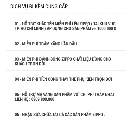
DỊCH VỤ ĐI KÈM CUNG CẤP
01 - HỖ TRỢ KHẮC TÊN MIỄN PHÍ LÊN ZIPPO ( TẠI KHU VỰC
TP. HỒ CHÍ MINH ) ÁP DỤNG CHO SẢN PHẨM >= 1000.000 Đ
02 - MIỄN PHÍ TRÂM XĂNG LẦN ĐẦU .
03 - MIỄN PHÍ ĐÁNH BÓNG ZIPPO CHẤT LIỆU ĐỒNG CHO
KHÁCH TRỌN ĐỜI .
04 - MIỄN PHÍ TIỀN CÔNG THAY THẾ PHỤ KIỆN TRỌN ĐỜI
05 - HỖ TRỢ MẠ VÀNG SẢN PHẨM VỚI CHI PHÍ THẤP NHẤT
LIÊN HỆ : 0869.800.800
06 - NHẬN SỬA CHỮA TẤT CẢ CÁC SẢN PHẨM ZIPPO .