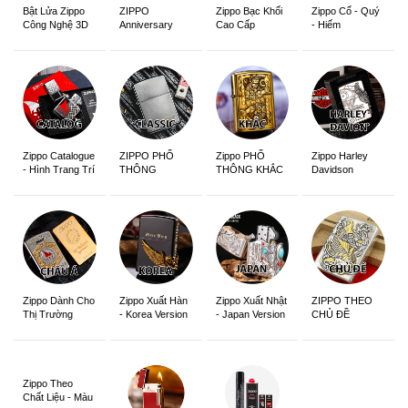
ZIPPO
Zippo Bạc Khối
Zippo Cổ - Quý
Bật Lửa Zippo
Anniversary
Cao Cấp
- Hiếm
Công Nghệ 3D
Edition
Sắc Nét
Zippo Catalogue
ZIPPO PHỔ
Zippo PHỔ
Zippo Harley
- Hình Trang Trí
THÔNG
THÔNG KHẮC
Davidson
Zippo Dành Cho
Zippo Xuất Hàn
Zippo Xuất Nhật
ZIPPO THEO
Thị Trường
- Korea Version
- Japan Version
CHỦ ĐỀ
Châu Á Khắc
Siêu Đẹp
Zippo Theo
Chất Liệu - Màu