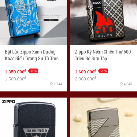
Bật Lửa Zippo Xanh Dương
Zippo Kỷ Niêm Chiếc Thứ 600
Khắc Biểu Tượng Sư Tử Trung
Triệu Bộ Sưu Tập
Cổ
-10%
-20%
đ
đ
1.350.000
1.600.000
đ
đ
1.500.000
2.000.000
1.644
4.045