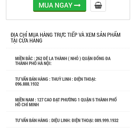
MUA NGAY
ĐỊA CHỈ MUA HÀNG TRỰC TIẾP VÀ XEM SẢN PHẨM
TẠI CỬA HÀNG
MIỀN BẮC : 262 ĐÊ LA THÀNH ( NHỎ ) QUẬN ĐỐNG ĐA
THÀNH PHỐ HÀ NỘI:
TƯ VẤN BÁN HÀNG : THUỲ LINH : ĐIỆN THOẠI:
096.888.1932
MIỀN NAM : 127 CAO ĐẠT PHƯỜNG 1 QUẬN 5 THÀNH PHỐ
HỒ CHÍ MINH
TƯ VẤN BÁN HÀNG : DIỆU LINH: ĐIỆN THOẠI:
089.999.1932