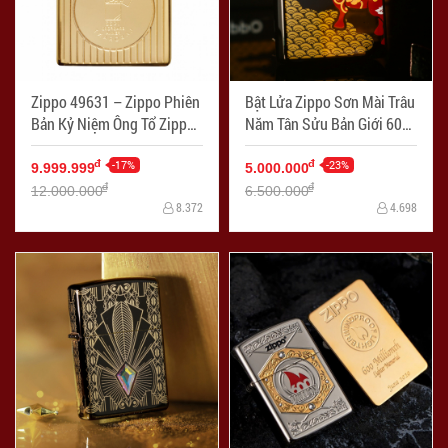
Zippo 49631 – Zippo Phiên
Bật Lửa Zippo Sơn Mài Trâu
Bản Kỷ Niệm Ông Tổ Zippo
Năm Tân Sửu Bản Giới 600
Mạ Vàng 18K
Bộ Trên Toàn Thế GIới
-17%
-23%
đ
đ
9.999.999
5.000.000
đ
đ
12.000.000
6.500.000
8.372
4.698