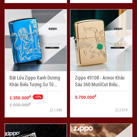
Bật Lửa Zippo Xanh Dương
Zippo 49108 - Armor Khắc
Khắc Biểu Tượng Sư Tử
Sâu 360 MutilCut Biểu
Trung Cổ
tượng Fleu-De-Lis
đ
-10%
đ
5.700.000
1.350.000
đ
1.500.000
1.640
2.519