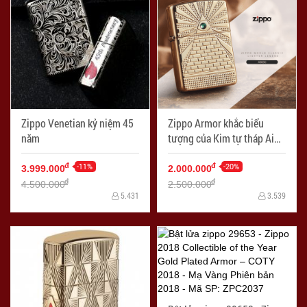
Zippo Venetian kỷ niệm 45
Zippo Armor khắc biểu
năm
tượng của Kim tự tháp Ai
Cập gắn Viên pha lê
-11%
Swarovski
-20%
đ
đ
3.999.000
2.000.000
đ
đ
4.500.000
2.500.000
5.431
3.539