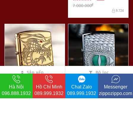
đ
7.000.000
9.724
Sắp xếp
Bộ lọc
Hà Nội
Hồ Chí Minh
Chat Zalo
Messenger
Zippo Chính Hãng Đồng Mạ
Bật Lửa Zippo phiên bản
096.888.1932
089.999.1932
089.999.1932
zippozippo.com
Vàng Khắc Rồng Mắt Đỏ
mắt rồng
Tinh Xảo Vỏ Dày Armor
-3%
-12%
đ
đ
6.000.000
2.200.000
đ
đ
6.200.000
2.500.000
9.029
4.903