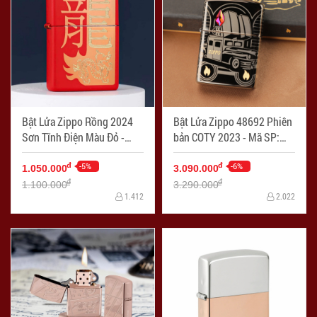
Bật Lửa Zippo Rồng 2024
Bật Lửa Zippo 48692 Phiên
Sơn Tĩnh Điện Màu Đỏ -
bản COTY 2023 - Mã SP:
Logo Zippo SKU 48769 -
ZPC4189
Mã SP: ZPC4199
-5%
-6%
đ
đ
1.050.000
3.090.000
đ
đ
1.100.000
3.290.000
1.412
2.022