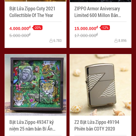
Bật Lửa Zippo Coty 2021
ZIPPO Armor Aniversary
Collecttible Of The Year
Limited 600 Millon Bản
Châu Á
-20%
-12%
đ
đ
4.000.000
15.000.000
đ
đ
5.000.000
17.000.000
6.783
8.896
Bật Lửa Zippo 49347 kỷ
Z2 Bật Lửa Zippo 49194
niệm 25 năm bản Bí Ẩn
Phiên bản COTY 2020
Rừng Xanh 1995 ra đời