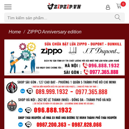
0
Home
ZIPPO Anniversary edition