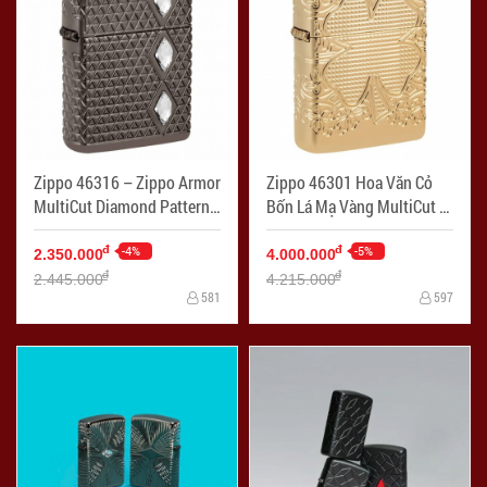
Zippo 46316 – Zippo Armor
Zippo 46301 Hoa Văn Cỏ
MultiCut Diamond Pattern
Bốn Lá Mạ Vàng MultiCut -
with Crystals Black Ice - Mã
Mã SP: ZPC4284
SP: ZPC4285
-4%
-5%
đ
đ
2.350.000
4.000.000
đ
đ
2.445.000
4.215.000
581
597