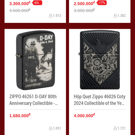
-6%
-17%
đ
đ
3.300.000
2.500.000
đ
đ
3.500.000
3.000.000
1.913
1.382
ZIPPO 46261 D-DAY 80th
Hộp Quẹt Zippo 46026 Coty
Anniversary Collectible -
2024 Collectible of the Year
Mã SP: ZPC4238
- Mã SP: ZPC4223
đ
đ
1.680.000
4.000.000
1.051
1.721