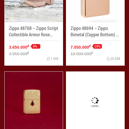
Zippo 48768 – Zippo Script
Zippo 48694 – Zippo
Collectible Armor Rose
Bimetal (Copper Bottom) -
Gold - Mã SP: ZPC4175
Mã SP: ZPC4136
-8%
-29%
đ
đ
3.650.000
7.050.000
đ
đ
3.950.000
10.000.000
1.926
25.558