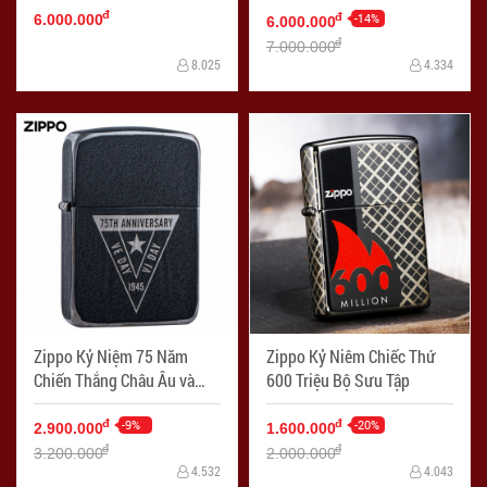
đ
-14%
đ
6.000.000
6.000.000
đ
7.000.000
8.025
4.334
Zippo Kỷ Niệm 75 Năm
Zippo Kỷ Niêm Chiếc Thứ
Chiến Thắng Châu Âu và
600 Triệu Bộ Sưu Tập
Nhật Bản
-9%
-20%
đ
đ
2.900.000
1.600.000
đ
đ
3.200.000
2.000.000
4.532
4.043