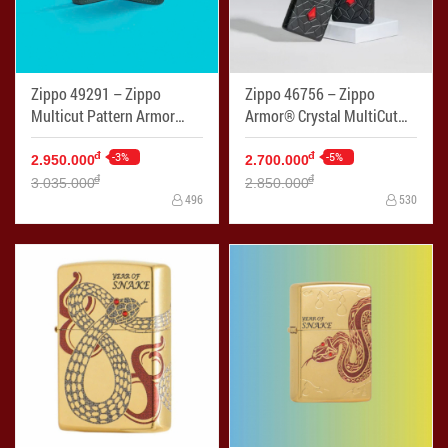
Zippo 49291 – Zippo
Zippo 46756 – Zippo
Multicut Pattern Armor
Armor® Crystal MultiCut
Black Ice - Mã SP: ZPC4277
Black Matte - Mã SP:
-3%
ZPC4276
-5%
đ
đ
2.950.000
2.700.000
đ
đ
3.035.000
2.850.000
496
530