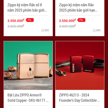
Zippo kỷ niệm Rắn số 8
Zippo kỷ niệm năm Rắn
năm 2025 phiên bản giới
2025 phiên bản giới hạn
hạn 1000 chiếc thị trường
1000 chiếc thị trường Châu
Châu Á - Mã SP: ZPC4273
-7%
Á - Mã SP: ZPC4272
-7%
đ
đ
3.550.000
3.550.000
đ
đ
3.820.000
3.820.000
895
884
Bật Lửa ZIPPO Armor®
ZIPPO 46213 - 2024
Solid Copper -SKU 46171 -
Founder’s Day Collectible -
Mã SP: ZPC4257
Mã SP: ZPC4239