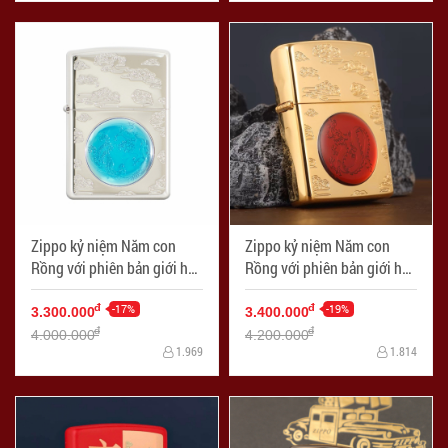
Zippo kỷ niệm Năm con
Zippo kỷ niệm Năm con
Rồng với phiên bản giới hạn
Rồng với phiên bản giới hạn
2024 (Nickel) - Mã SP:
2024 (Gold Plate) - Mã SP:
ZPC4206
-17%
ZPC4205
-19%
đ
đ
3.300.000
3.400.000
đ
đ
4.000.000
4.200.000
1.969
1.814