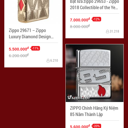
Bật lửa zippo 29653 - Zippo
2018 Collectible of the Year
Gold Plated Armor – COTY
2018 - Mạ Vàng Phiên bản
-12%
đ
7.000.000
2018
đ
8.000.000
Zippo 29671 – Zippo
31.218
Luxury Diamond Design
High Polish Gold Plate
-11%
đ
5.500.000
đ
6.200.000
6.210
ZIPPO Chính Hãng Kỷ Niệm
85 Năm Thành Lập
-20%
đ
5.600.000