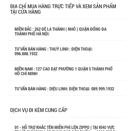
ĐỊA CHỈ MUA HÀNG TRỰC TIẾP VÀ XEM SẢN PHẨM
TẠI CỬA HÀNG
MIỀN BẮC : 262 ĐÊ LA THÀNH ( NHỎ ) QUẬN ĐỐNG ĐA
THÀNH PHỐ HÀ NỘI:
TƯ VẤN BÁN HÀNG : THUỲ LINH : ĐIỆN THOẠI:
096.888.1932
MIỀN NAM : 127 CAO ĐẠT PHƯỜNG 1 QUẬN 5 THÀNH PHỐ
HỒ CHÍ MINH
TƯ VẤN BÁN HÀNG : DIỆU LINH: ĐIỆN THOẠI:
089.999.1932
DỊCH VỤ ĐI KÈM CUNG CẤP
01 - HỖ TRỢ KHẮC TÊN MIỄN PHÍ LÊN ZIPPO ( TẠI KHU VỰC