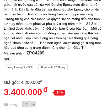
giữa mặt trước của bật lửa với lớp phủ Epoxy màu đỏ phía trên
hình ảnh. Đây là lần đầu tiên sử dụng lớp phủ Epoxy cho phiên
bản giới hạn. . Hình ảnh con Rồng trên nền Zippo mạ vàng
Tượng trưng cho sức mạnh và quyền lực sẽ mang đến cho bạn
sự may mắn, hạnh phúc và phú quý trong năm mới. – Số Seri
Limited được khắc trên mặt đối diện bản lề của bật lửa. – Mỗi bộ
sưu tập được đi kèm với một đồng xu kỷ niệm mạ vàng thể hiện
họa tiết năm Giáp Thìn giống như trên bật lửa thông qua công
nghệ chạm khắc sâu. – Hộp bên ngoài được đóng gói trong một
hộp quà tặng sang trọng dành riêng cho năm Giáp Thìn.
ZPC4205
Mã sản phẩm:
SKU:
Trọng Lượng(gr):
300
Bảo Hành:
12 Tháng
đ
Giá gốc:
4.200.000
đ
3.400.000
-19%
Số lượng