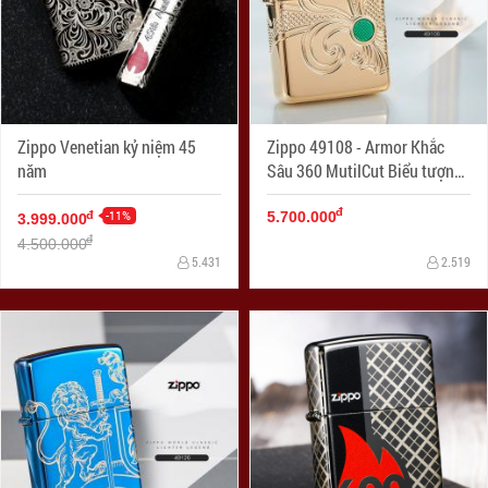
Zippo Venetian kỷ niệm 45
Zippo 49108 - Armor Khắc
năm
Sâu 360 MutilCut Biểu tượng
Fleu-De-Lis
đ
-11%
đ
5.700.000
3.999.000
đ
4.500.000
5.431
2.519