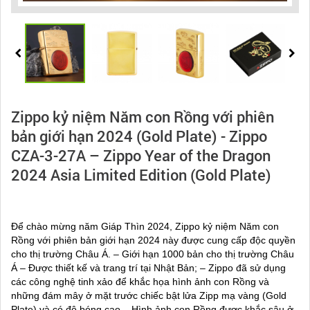
Zippo kỷ niệm Năm con Rồng với phiên
bản giới hạn 2024 (Gold Plate) - Zippo
CZA-3-27A – Zippo Year of the Dragon
2024 Asia Limited Edition (Gold Plate)
Để chào mừng năm Giáp Thìn 2024, Zippo kỷ niệm Năm con
Rồng với phiên bản giới hạn 2024 này được cung cấp độc quyền
cho thị trường Châu Á. – Giới hạn 1000 bản cho thị trường Châu
Á – Được thiết kế và trang trí tại Nhật Bản; – Zippo đã sử dụng
các công nghệ tinh xảo để khắc họa hình ảnh con Rồng và
những đám mây ở mặt trước chiếc bật lửa Zipp mạ vàng (Gold
Plate) và có độ bóng cao – Hình ảnh con Rồng được khắc sâu ở