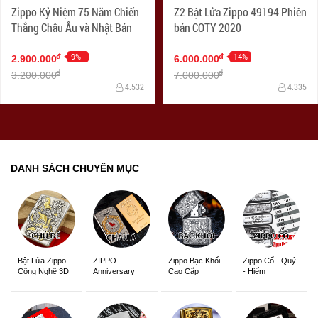
Zippo Kỷ Niệm 75 Năm Chiến
Z2 Bật Lửa Zippo 49194 Phiên
Thắng Châu Âu và Nhật Bản
bản COTY 2020
-9%
-14%
đ
đ
2.900.000
6.000.000
đ
đ
3.200.000
7.000.000
4.532
4.335
DANH SÁCH CHUYÊN MỤC
ZIPPO
Zippo Bạc Khối
Zippo Cổ - Quý
Bật Lửa Zippo
Anniversary
Cao Cấp
- Hiếm
Công Nghệ 3D
Edition
Sắc Nét