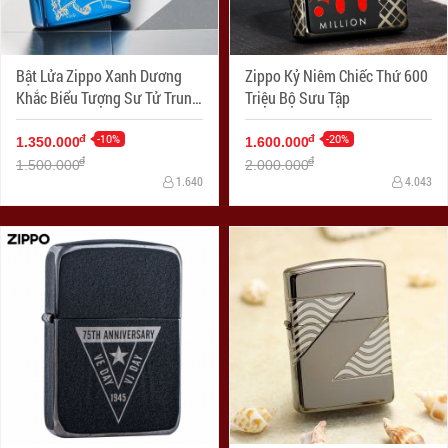
Bật Lửa Zippo Xanh Dương
Zippo Kỷ Niêm Chiếc Thứ 600
Khắc Biểu Tượng Sư Tử Trung
Triệu Bộ Sưu Tập
Cổ
-10%
-20%
đ
đ
1.350.000
1.600.000
đ
đ
1.500.000
2.000.000
1.640
4.043