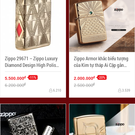
Zippo 29671 – Zippo Luxury
Zippo Armor khắc biểu tượng
Diamond Design High Polish
của Kim tự tháp Ai Cập gắn
Gold Plate
Viên pha lê Swarovski
-11%
-20%
đ
đ
5.500.000
2.000.000
đ
đ
6.200.000
2.500.000
6.210
3.539