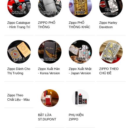
Zippo Catalogue
ZIPPO PHỔ
Zippo PHỔ
Zippo Harley
- Hình Trang Trí
THÔNG
THÔNG KHẮC
Davidson
Zippo Dành Cho
Zippo Xuất Hàn
Zippo Xuất Nhật
ZIPPO THEO
Thị Trường
- Korea Version
- Japan Version
CHỦ ĐỀ
Châu Á Khắc
Siêu Đẹp
Zippo Theo
Chất Liệu - Màu
Sắc
BẬT LỬA
PHỤ KIỆN
ST.DUPONT
ZIPPO
CHÍNH HÃNG