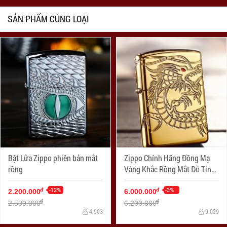
SẢN PHẨM CÙNG LOẠI
Bật Lửa Zippo phiên bản mắt
Zippo Chính Hãng Đồng Mạ
rồng
Vàng Khắc Rồng Mắt Đỏ Tinh
Xảo Vỏ Dày Armor
-12%
-3%
đ
đ
2.200.000
6.000.000
đ
đ
2.500.000
6.200.000
4.903
9.029