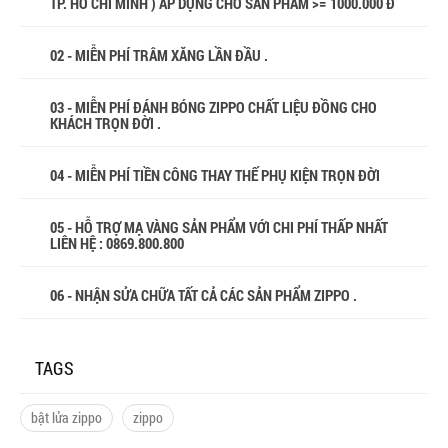
TP. HỒ CHÍ MINH ) ÁP DỤNG CHO SẢN PHẨM >= 1000.000 Đ
02 - MIỄN PHÍ TRÂM XĂNG LẦN ĐẦU .
03 - MIỄN PHÍ ĐÁNH BÓNG ZIPPO CHẤT LIỆU ĐỒNG CHO
KHÁCH TRỌN ĐỜI .
04 - MIỄN PHÍ TIỀN CÔNG THAY THẾ PHỤ KIỆN TRỌN ĐỜI
05 - HỖ TRỢ MẠ VÀNG SẢN PHẨM VỚI CHI PHÍ THẤP NHẤT
LIÊN HỆ : 0869.800.800
06 - NHẬN SỬA CHỮA TẤT CẢ CÁC SẢN PHẨM ZIPPO .
TAGS
bật lửa zippo
zippo