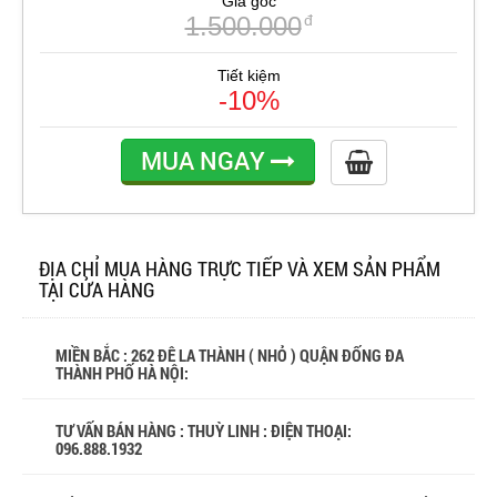
Giá gốc
1.500.000
đ
Tiết kiệm
-10%
MUA NGAY
ĐỊA CHỈ MUA HÀNG TRỰC TIẾP VÀ XEM SẢN PHẨM
TẠI CỬA HÀNG
MIỀN BẮC : 262 ĐÊ LA THÀNH ( NHỎ ) QUẬN ĐỐNG ĐA
THÀNH PHỐ HÀ NỘI:
TƯ VẤN BÁN HÀNG : THUỲ LINH : ĐIỆN THOẠI:
096.888.1932