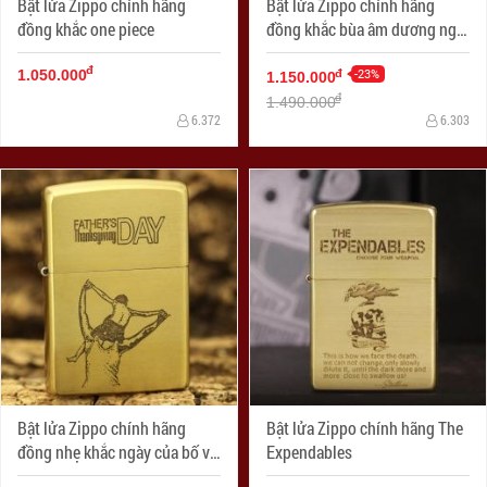
Bật lửa Zippo chính hãng
Bật lửa Zippo chính hãng
đồng khắc one piece
đồng khắc bùa âm dương ngũ
hành
đ
-23%
đ
1.050.000
1.150.000
đ
1.490.000
6.372
6.303
Bật lửa Zippo chính hãng
Bật lửa Zippo chính hãng The
đồng nhẹ khắc ngày của bố vô
Expendables
cùng ý nghĩa