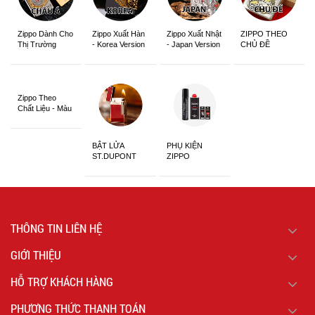
Zippo Dành Cho
Zippo Xuất Hàn
Zippo Xuất Nhật
ZIPPO THEO
Thị Trường
- Korea Version
- Japan Version
CHỦ ĐỀ
Châu Á Khắc
Siêu Đẹp
Zippo Theo
Chất Liệu - Màu
Sắc
BẬT LỬA
PHỤ KIỆN
ST.DUPONT
ZIPPO
CHÍNH HÃNG
THÔNG TIN LIÊN HỆ
GIỚI THIỆU
HỖ TRỢ KHÁCH HÀNG
PHƯƠNG THỨC THANH TOÁN