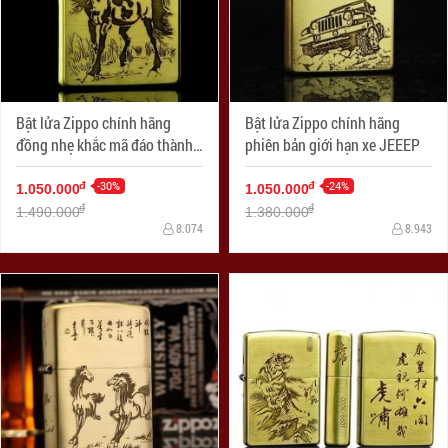
Bật lửa Zippo chính hãng
Bật lửa Zippo chính hãng
đồng nhẹ khắc mã đáo thành
phiên bản giới hạn xe JEEEP
công
-30%
-24%
đ
đ
1.050.000
1.050.000
đ
đ
1.490.000
1.380.000
8.074
8.943