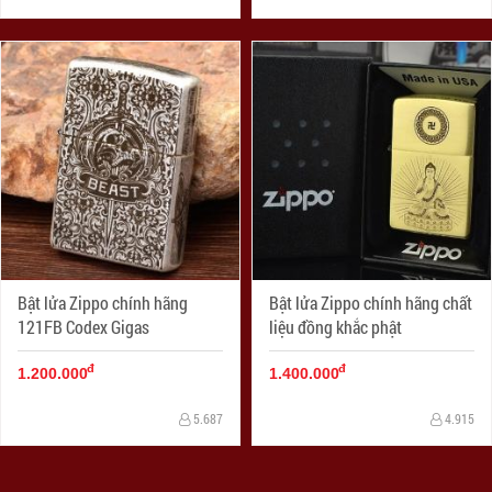
Bật lửa Zippo chính hãng
Bật lửa Zippo chính hãng chất
121FB Codex Gigas
liệu đồng khắc phật
đ
đ
1.200.000
1.400.000
5.687
4.915