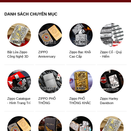
DANH SÁCH CHUYÊN MỤC
ZIPPO
Zippo Bạc Khối
Zippo Cổ - Quý
Bật Lửa Zippo
Anniversary
Cao Cấp
- Hiếm
Công Nghệ 3D
Edition
Sắc Nét
Zippo Catalogue
ZIPPO PHỔ
Zippo PHỔ
Zippo Harley
- Hình Trang Trí
THÔNG
THÔNG KHẮC
Davidson