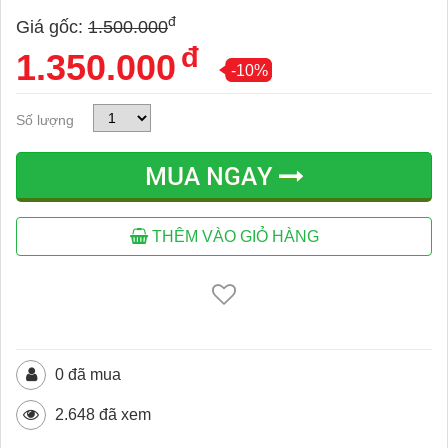
đ
Giá gốc:
1.500.000
đ
1.350.000
-10%
Số lượng
MUA NGAY
THÊM VÀO GIỎ HÀNG
0 đã mua
2.648 đã xem