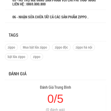
05 - HỖ TRỢ MẠ VÀNG SẢN PHẨM VỚI CHI PHÍ THẤP NHẤT
LIÊN HỆ : 0869.800.800
06 - NHẬN SỬA CHỮA TẤT CẢ CÁC SẢN PHẨM ZIPPO .
TAGS
zippo
Mua bật lửa zippo
zippo độc
zippo hà nội
bật lửa zippo
zippo
ĐÁNH GIÁ
Đánh Giá Trung Bình
0/5
(0 đánh giá)