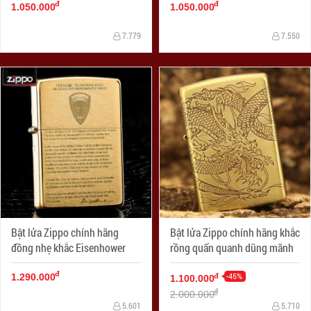
đ
đ
1.050.000
1.050.000
7.779
7.550
Bật lửa Zippo chính hãng
Bật lửa Zippo chính hãng khắc
đồng nhẹ khắc Eisenhower
rồng quấn quanh dũng mãnh
đ
-45%
đ
1.290.000
1.100.000
đ
2.000.000
5.601
5.710