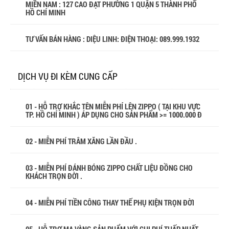
MIỀN NAM : 127 CAO ĐẠT PHƯỜNG 1 QUẬN 5 THÀNH PHỐ
HỒ CHÍ MINH
TƯ VẤN BÁN HÀNG : DIỆU LINH: ĐIỆN THOẠI:
089.999.1932
DỊCH VỤ ĐI KÈM CUNG CẤP
01 - HỖ TRỢ KHẮC TÊN MIỄN PHÍ LÊN ZIPPO ( TẠI KHU VỰC
TP. HỒ CHÍ MINH ) ÁP DỤNG CHO SẢN PHẨM >= 1000.000 Đ
02 - MIỄN PHÍ TRÂM XĂNG LẦN ĐẦU .
03 - MIỄN PHÍ ĐÁNH BÓNG ZIPPO CHẤT LIỆU ĐỒNG CHO
KHÁCH TRỌN ĐỜI .
04 - MIỄN PHÍ TIỀN CÔNG THAY THẾ PHỤ KIỆN TRỌN ĐỜI