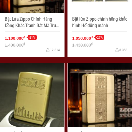
Bật Lửa Zippo Chính Hãng
Bật lửa Zippo chính hãng khắc
Đồng Khắc Tranh Bát Mã Truy
hình Hổ dũng mãnh
Phong
-21%
-27%
đ
đ
1.100.000
1.050.000
đ
đ
1.400.000
1.430.000
12.314
8.358