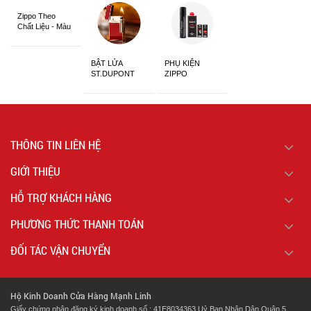
Zippo Theo
Chất Liệu - Màu
Sắc
BẬT LỬA
PHỤ KIỆN
ST.DUPONT
ZIPPO
CHÍNH HÃNG
THÔNG TIN LIÊN HỆ
GIỚI THIỆU
HỖ TRỢ KHÁCH HÀNG
PHƯƠNG THỨC THANH TOÁN
ĐỐI TÁC VẬN CHUYỂN
Hộ Kinh Doanh Cửa Hàng Mạnh Linh
Giấy chứng nhận đăng ký kinh doanh số : 41E8034363 Uỷ Ban Nhân Dân Quận 5