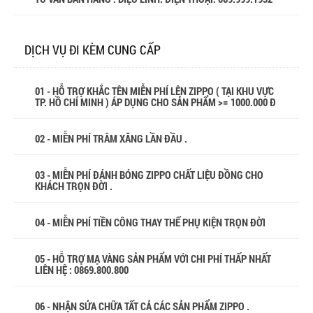
DỊCH VỤ ĐI KÈM CUNG CẤP
01 - HỖ TRỢ KHẮC TÊN MIỄN PHÍ LÊN ZIPPO ( TẠI KHU VỰC
TP. HỒ CHÍ MINH ) ÁP DỤNG CHO SẢN PHẨM >= 1000.000 Đ
02 - MIỄN PHÍ TRÂM XĂNG LẦN ĐẦU .
03 - MIỄN PHÍ ĐÁNH BÓNG ZIPPO CHẤT LIỆU ĐỒNG CHO
KHÁCH TRỌN ĐỜI .
04 - MIỄN PHÍ TIỀN CÔNG THAY THẾ PHỤ KIỆN TRỌN ĐỜI
05 - HỖ TRỢ MẠ VÀNG SẢN PHẨM VỚI CHI PHÍ THẤP NHẤT
LIÊN HỆ : 0869.800.800
06 - NHẬN SỬA CHỮA TẤT CẢ CÁC SẢN PHẨM ZIPPO .