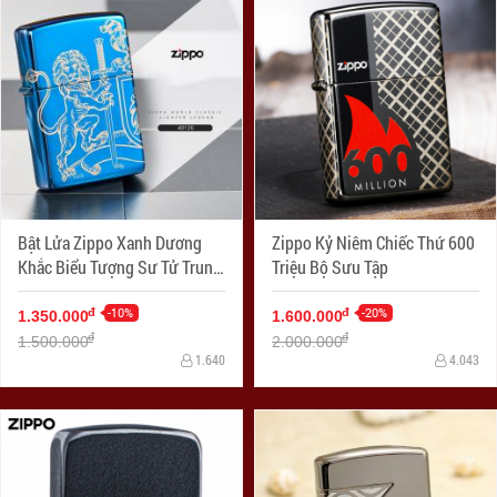
Bật Lửa Zippo Xanh Dương
Zippo Kỷ Niêm Chiếc Thứ 600
Khắc Biểu Tượng Sư Tử Trung
Triệu Bộ Sưu Tập
Cổ
-10%
-20%
đ
đ
1.350.000
1.600.000
đ
đ
1.500.000
2.000.000
1.640
4.043