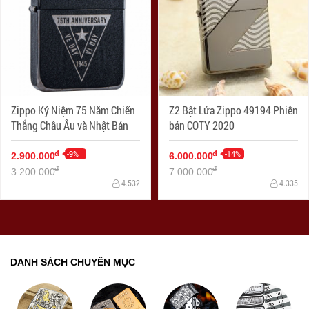
Zippo Kỷ Niệm 75 Năm Chiến
Z2 Bật Lửa Zippo 49194 Phiên
Thắng Châu Âu và Nhật Bản
bản COTY 2020
-9%
-14%
đ
đ
2.900.000
6.000.000
đ
đ
3.200.000
7.000.000
4.532
4.335
DANH SÁCH CHUYÊN MỤC