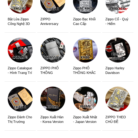
ZIPPO
Zippo Bạc Khối
Zippo Cổ - Quý
Bật Lửa Zippo
Anniversary
Cao Cấp
- Hiếm
Công Nghệ 3D
Edition
Sắc Nét
Zippo Catalogue
ZIPPO PHỔ
Zippo PHỔ
Zippo Harley
- Hình Trang Trí
THÔNG
THÔNG KHẮC
Davidson
Zippo Dành Cho
Zippo Xuất Hàn
Zippo Xuất Nhật
ZIPPO THEO
Thị Trường
- Korea Version
- Japan Version
CHỦ ĐỀ
Châu Á Khắc
Siêu Đẹp