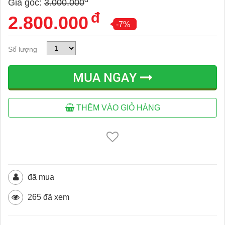
Giá gốc:
3.000.000
đ
2.800.000
-7%
Số lượng
MUA NGAY
THÊM VÀO GIỎ HÀNG
đã mua
265 đã xem