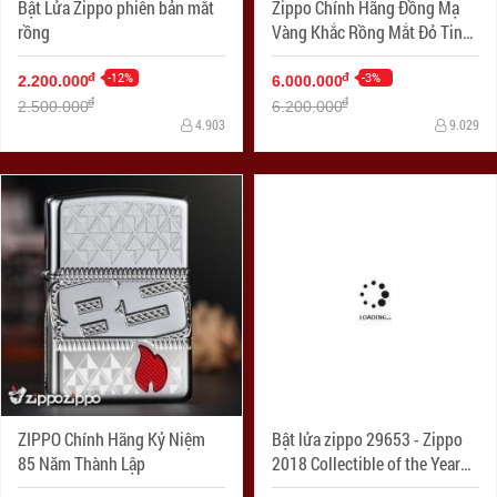
Bật Lửa Zippo phiên bản mắt
Zippo Chính Hãng Đồng Mạ
rồng
Vàng Khắc Rồng Mắt Đỏ Tinh
Xảo Vỏ Dày Armor
-12%
-3%
đ
đ
2.200.000
6.000.000
đ
đ
2.500.000
6.200.000
4.903
9.029
ZIPPO Chính Hãng Kỷ Niệm
Bật lửa zippo 29653 - Zippo
85 Năm Thành Lập
2018 Collectible of the Year
Gold Plated Armor – COTY