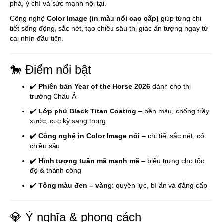
phá, ý chí và sức mạnh nội tại.
Công nghệ
Color Image (in màu nổi cao cấp)
giúp từng chi
tiết sống động, sắc nét, tạo chiều sâu thị giác ấn tượng ngay từ
cái nhìn đầu tiên.
🐎 Điểm nổi bật
✔️
Phiên bản Year of the Horse 2026
dành cho thị
trường Châu Á
✔️
Lớp phủ Black Titan Coating
– bền màu, chống trầy
xước, cực kỳ sang trọng
✔️
Công nghệ in Color Image nổi
– chi tiết sắc nét, có
chiều sâu
✔️
Hình tượng tuấn mã mạnh mẽ
– biểu trưng cho tốc
độ & thành công
✔️
Tông màu đen – vàng
: quyền lực, bí ẩn và đẳng cấp
💎 Ý nghĩa & phong cách