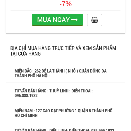
-7%
MUA NGAY
ĐỊA CHỈ MUA HÀNG TRỰC TIẾP VÀ XEM SẢN PHẨM
TẠI CỬA HÀNG
MIỀN BẮC : 262 ĐÊ LA THÀNH ( NHỎ ) QUẬN ĐỐNG ĐA
THÀNH PHỐ HÀ NỘI:
TƯ VẤN BÁN HÀNG : THUỲ LINH : ĐIỆN THOẠI:
096.888.1932
MIỀN NAM : 127 CAO ĐẠT PHƯỜNG 1 QUẬN 5 THÀNH PHỐ
HỒ CHÍ MINH
TƯ VẤN BÁN HÀNG : DIỆU LINH: ĐIỆN THOẠI:
089.999.1932