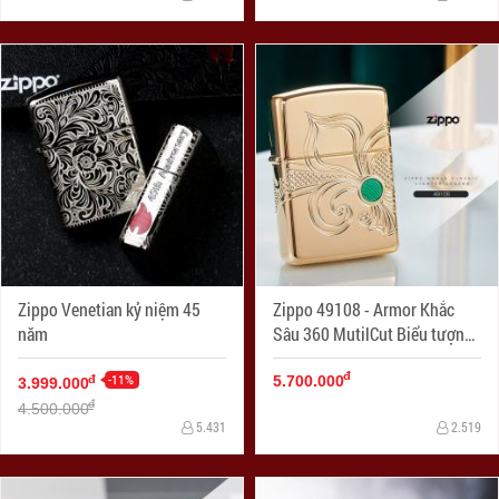
Zippo Venetian kỷ niệm 45
Zippo 49108 - Armor Khắc
năm
Sâu 360 MutilCut Biểu tượng
Fleu-De-Lis
đ
-11%
đ
5.700.000
3.999.000
đ
4.500.000
5.431
2.519