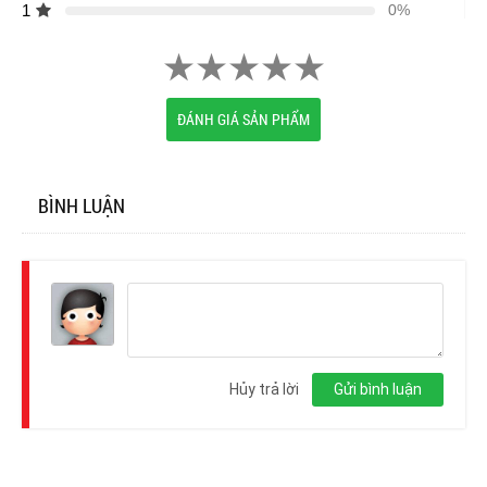
1
0%
ĐÁNH GIÁ SẢN PHẨM
BÌNH LUẬN
Đăng
nhập
Hủy trả lời
Gửi bình luận