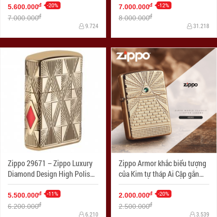
-20%
2018 - Mạ Vàng Phiên bản
-12%
đ
đ
5.600.000
7.000.000
2018
đ
đ
7.000.000
8.000.000
9.724
31.218
Zippo 29671 – Zippo Luxury
Zippo Armor khắc biểu tượng
Diamond Design High Polish
của Kim tự tháp Ai Cập gắn
Gold Plate
Viên pha lê Swarovski
-11%
-20%
đ
đ
5.500.000
2.000.000
đ
đ
6.200.000
2.500.000
6.210
3.539