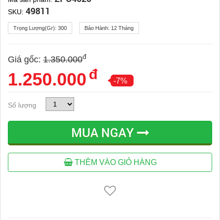
49811
SKU:
Trọng Lượng(gr):
300
Bảo Hành:
12 Tháng
đ
Giá gốc:
1.350.000
đ
1.250.000
-7%
Số lượng
MUA NGAY
THÊM VÀO GIỎ HÀNG