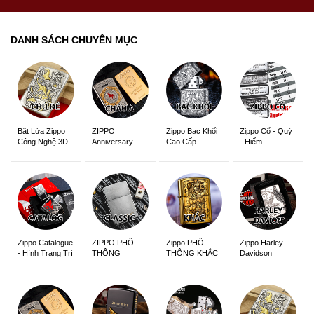
DANH SÁCH CHUYÊN MỤC
ZIPPO
Zippo Bạc Khối
Zippo Cổ - Quý
Bật Lửa Zippo
Anniversary
Cao Cấp
- Hiếm
Công Nghệ 3D
Edition
Sắc Nét
Zippo Catalogue
ZIPPO PHỔ
Zippo PHỔ
Zippo Harley
- Hình Trang Trí
THÔNG
THÔNG KHẮC
Davidson