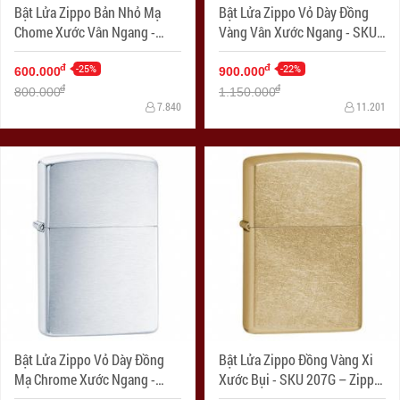
Bật Lửa Zippo Bản Nhỏ Mạ
Bật Lửa Zippo Vỏ Dày Đồng
Chome Xước Vân Ngang -
Vàng Vân Xước Ngang - SKU
SKU 1600 – Zippo Slim
168 – Zippo Armor Brushed
Brushed Chrome
-25%
Brass
-22%
đ
đ
600.000
900.000
đ
đ
800.000
1.150.000
7.840
11.201
Bật Lửa Zippo Vỏ Dày Đồng
Bật Lửa Zippo Đồng Vàng Xi
Mạ Chrome Xước Ngang -
Xước Bụi - SKU 207G – Zippo
SKU 162 – Zippo Armor
Gold Dust