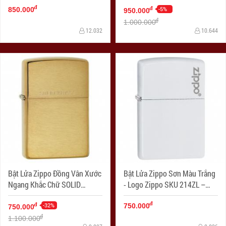
đ
Brushed Chrome
-5%
đ
850.000
950.000
đ
1.000.000
12.032
10.644
Bật Lửa Zippo Đồng Vân Xước
Bật Lửa Zippo Sơn Màu Trắng
Ngang Khắc Chữ SOLID
- Logo Zippo SKU 214ZL –
BRASS - SKU 204 – Zippo
Zippo White Matte With Logo
đ
Brushed Brass Engraved
-32%
đ
750.000
750.000
đ
1.100.000