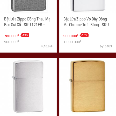
Bật Lửa Zippo Đồng Thau Mạ
Bật Lửa Zippo Vỏ Dày Đồng
Bạc Giả Cổ - SKU 121FB –
Mạ Chrome Trơn Bóng - SKU
Zippo Antique Silver Plate
167 – Zippo Armor High
-13%
Polished Chrome
-10%
đ
đ
780.000
900.000
đ
đ
900.000
1.000.000
10.868
16.983