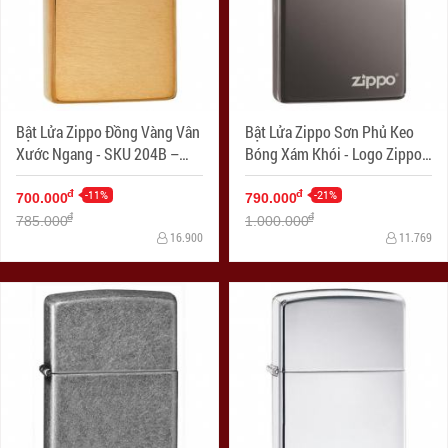
Bật Lửa Zippo Đồng Vàng Vân
Bật Lửa Zippo Sơn Phủ Keo
Xước Ngang - SKU 204B –
Bóng Xám Khói - Logo Zippo
Zippo Brushed Brass
SKU 150ZL – Zippo Black Ice
-11%
with Zippo Logo
-21%
đ
đ
700.000
790.000
đ
đ
785.000
1.000.000
16.900
11.769