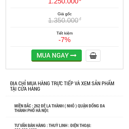
1.250.000
Giá gốc
1.350.000
đ
Tiết kiệm
-7%
MUA NGAY
ĐỊA CHỈ MUA HÀNG TRỰC TIẾP VÀ XEM SẢN PHẨM
TẠI CỬA HÀNG
MIỀN BẮC : 262 ĐÊ LA THÀNH ( NHỎ ) QUẬN ĐỐNG ĐA
THÀNH PHỐ HÀ NỘI:
TƯ VẤN BÁN HÀNG : THUỲ LINH : ĐIỆN THOẠI: