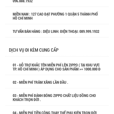
096.888.1932
MIỀN NAM : 127 CAO ĐẠT PHƯỜNG 1 QUẬN 5 THÀNH PHỐ
HỒ CHÍ MINH
TƯ VẤN BÁN HÀNG : DIỆU LINH: ĐIỆN THOẠI:
089.999.1932
DỊCH VỤ ĐI KÈM CUNG CẤP
01 - HỖ TRỢ KHẮC TÊN MIỄN PHÍ LÊN ZIPPO ( TẠI KHU VỰC
TP. HỒ CHÍ MINH ) ÁP DỤNG CHO SẢN PHẨM >= 1000.000 Đ
02 - MIỄN PHÍ TRÂM XĂNG LẦN ĐẦU .
03 - MIỄN PHÍ ĐÁNH BÓNG ZIPPO CHẤT LIỆU ĐỒNG CHO
KHÁCH TRỌN ĐỜI .
04 - MIỄN PHÍ TIỀN CÔNG THAY THẾ PHỤ KIỆN TRỌN ĐỜI