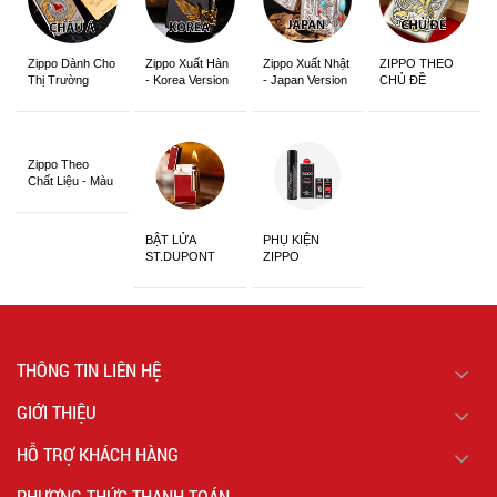
Zippo Dành Cho
Zippo Xuất Hàn
Zippo Xuất Nhật
ZIPPO THEO
Thị Trường
- Korea Version
- Japan Version
CHỦ ĐỀ
Châu Á Khắc
Siêu Đẹp
Zippo Theo
Chất Liệu - Màu
Sắc
BẬT LỬA
PHỤ KIỆN
ST.DUPONT
ZIPPO
CHÍNH HÃNG
THÔNG TIN LIÊN HỆ
GIỚI THIỆU
HỖ TRỢ KHÁCH HÀNG
PHƯƠNG THỨC THANH TOÁN