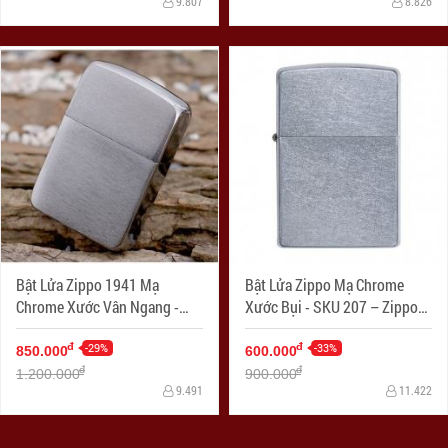
9.807
8.826
Bật Lửa Zippo 1941 Mạ
Bật Lửa Zippo Mạ Chrome
Chrome Xước Vân Ngang -
Xước Bụi - SKU 207 – Zippo
SKU 1941 – Zippo Replica
Street Chrome
1941 Brushed Chrome
-29%
-33%
đ
đ
850.000
600.000
đ
đ
1.200.000
900.000
9.491
11.422