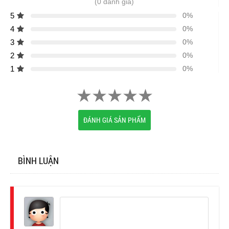
(0 đánh giá)
5
0%
4
0%
3
0%
2
0%
1
0%
ĐÁNH GIÁ SẢN PHẨM
BÌNH LUẬN