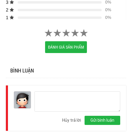
3
0%
2
0%
1
0%
ĐÁNH GIÁ SẢN PHẨM
BÌNH LUẬN
Đăng
nhập
Hủy trả lời
Gửi bình luận