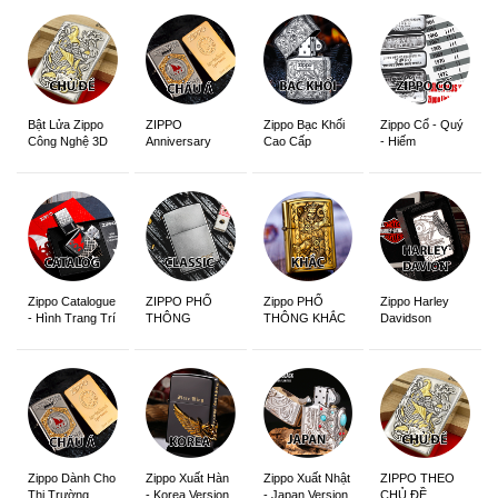
ZIPPO
Zippo Bạc Khối
Zippo Cổ - Quý
Bật Lửa Zippo
Anniversary
Cao Cấp
- Hiếm
Công Nghệ 3D
Edition
Sắc Nét
Zippo Catalogue
ZIPPO PHỔ
Zippo PHỔ
Zippo Harley
- Hình Trang Trí
THÔNG
THÔNG KHẮC
Davidson
Zippo Dành Cho
Zippo Xuất Hàn
Zippo Xuất Nhật
ZIPPO THEO
Thị Trường
- Korea Version
- Japan Version
CHỦ ĐỀ