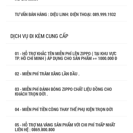
TƯ VẤN BÁN HÀNG : DIỆU LINH: ĐIỆN THOẠI:
089.999.1932
DỊCH VỤ ĐI KÈM CUNG CẤP
01 - HỖ TRỢ KHẮC TÊN MIỄN PHÍ LÊN ZIPPO ( TẠI KHU VỰC
TP. HỒ CHÍ MINH ) ÁP DỤNG CHO SẢN PHẨM >= 1000.000 Đ
02 - MIỄN PHÍ TRÂM XĂNG LẦN ĐẦU .
03 - MIỄN PHÍ ĐÁNH BÓNG ZIPPO CHẤT LIỆU ĐỒNG CHO
KHÁCH TRỌN ĐỜI .
04 - MIỄN PHÍ TIỀN CÔNG THAY THẾ PHỤ KIỆN TRỌN ĐỜI
05 - HỖ TRỢ MẠ VÀNG SẢN PHẨM VỚI CHI PHÍ THẤP NHẤT
LIÊN HỆ : 0869.800.800