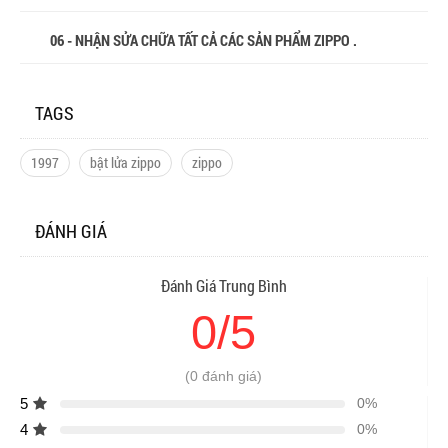
06 - NHẬN SỬA CHỮA TẤT CẢ CÁC SẢN PHẨM ZIPPO .
TAGS
1997
bật lửa zippo
zippo
ĐÁNH GIÁ
Đánh Giá Trung Bình
0/5
(0 đánh giá)
5
0%
4
0%