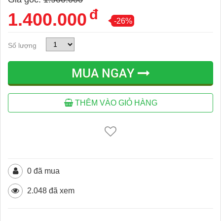
đ
1.400.000
-26%
Số lượng
MUA NGAY
THÊM VÀO GIỎ HÀNG
0 đã mua
2.048 đã xem