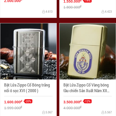
-14%
đ
2.000.000
1.550.000
đ
1.800.000
4.613
4.423
Bật Lửa Zippo Cổ Bóng trắng
Bật Lửa Zippo Cổ Vàng bóng
nổi ô sọc XVI ( 2000 )
tầu chiến Sản Xuất Năm XII
(1996 )
-20%
-12%
đ
đ
1.600.000
3.500.000
đ
đ
1.999.000
4.000.000
5.067
5.567