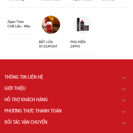
Châu Á Khắc
Siêu Đẹp
Zippo Theo
Chất Liệu - Màu
Sắc
BẬT LỬA
PHỤ KIỆN
ST.DUPONT
ZIPPO
CHÍNH HÃNG
THÔNG TIN LIÊN HỆ
GIỚI THIỆU
HỖ TRỢ KHÁCH HÀNG
PHƯƠNG THỨC THANH TOÁN
ĐỐI TÁC VẬN CHUYỂN