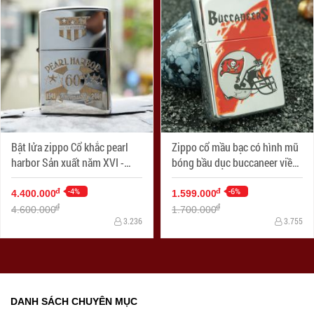
Bật lửa zippo Cổ khắc pearl
Zippo cổ mầu bạc có hình mũ
harbor Sản xuất năm XVI -
bóng bầu dục buccaneer viền
2000
đỏ
-4%
-6%
đ
đ
4.400.000
1.599.000
đ
đ
4.600.000
1.700.000
3.236
3.755
DANH SÁCH CHUYÊN MỤC