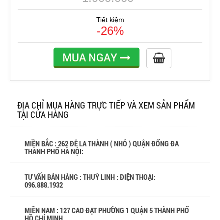
Tiết kiệm
-26%
MUA NGAY
ĐỊA CHỈ MUA HÀNG TRỰC TIẾP VÀ XEM SẢN PHẨM
TẠI CỬA HÀNG
MIỀN BẮC : 262 ĐÊ LA THÀNH ( NHỎ ) QUẬN ĐỐNG ĐA
THÀNH PHỐ HÀ NỘI:
TƯ VẤN BÁN HÀNG : THUỲ LINH : ĐIỆN THOẠI:
096.888.1932
MIỀN NAM : 127 CAO ĐẠT PHƯỜNG 1 QUẬN 5 THÀNH PHỐ
HỒ CHÍ MINH