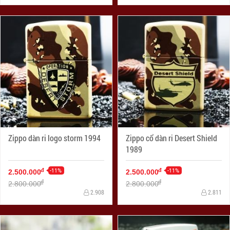
Zippo dàn ri logo storm 1994
Zippo cổ dàn ri Desert Shield
1989
-11%
-11%
đ
đ
2.500.000
2.500.000
đ
đ
2.800.000
2.800.000
2.908
2.811