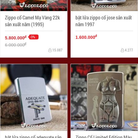
Zippo cổ Camel Mạ Vàng 22k
bật lửa zippo cổ jose sản xuất
sản xuất năm (1995)
năm 1997
đ
-3%
đ
1.600.000
5.800.000
đ
6.000.000
15.087
4.277
bật lửa zippo cổ adequate sản
Zippo Cổ Limited Edition Màu