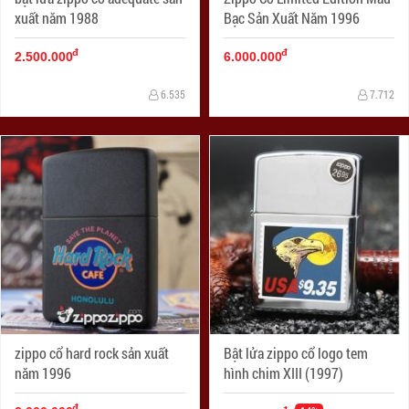
xuất năm 1988
Bạc Sản Xuất Năm 1996
đ
đ
2.500.000
6.000.000
6.535
7.712
zippo cổ hard rock sản xuất
Bật lửa zippo cổ logo tem
năm 1996
hình chim XIII (1997)
đ