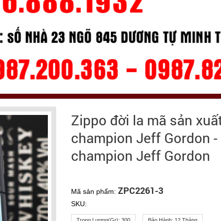
Zippo đời la mã sản xu
champion Jeff Gordon -
champion Jeff Gordon
ZPC2261-3
Mã sản phẩm:
SKU:
Trọng Lượng(gr):
300
Bảo Hành:
12 Tháng