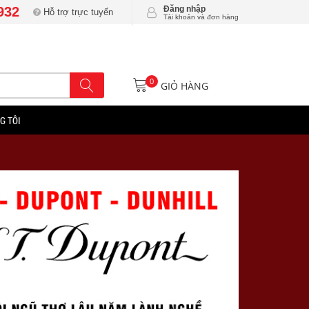
932
Đăng nhập
Hỗ trợ trực tuyến
Tài khoản và đơn hàng
0
GIỎ HÀNG
G TÔI