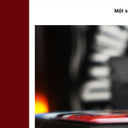
Một s