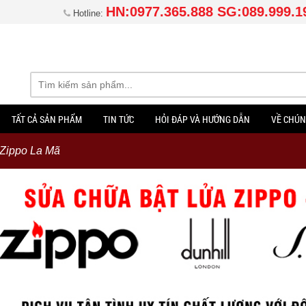
HN:0977.365.888 SG:089.999.1
Hotline:
TẤT CẢ SẢN PHẨM
TIN TỨC
HỎI ĐÁP VÀ HƯỚNG DẪN
VỀ CHÚN
 Zippo La Mã