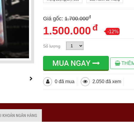
đ
Giá gốc:
1.700.000
đ
1.500.000
-12%
Số lượng
MUA NGAY
THÊM
0 đã mua
2.050 đã xem
ÀI KHOẢN NGÂN HÀNG