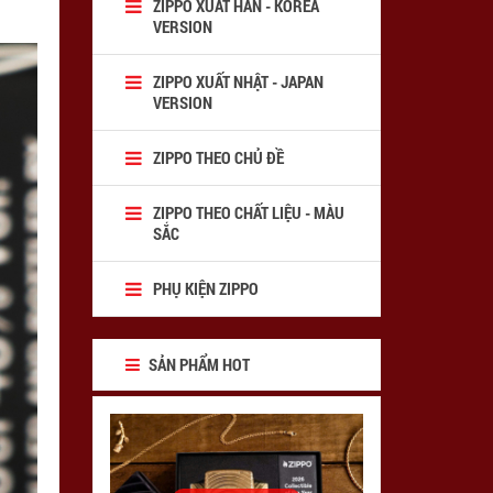
ZIPPO XUẤT HÀN - KOREA
VERSION
ZIPPO XUẤT NHẬT - JAPAN
VERSION
ZIPPO THEO CHỦ ĐỀ
ZIPPO THEO CHẤT LIỆU - MÀU
SẮC
PHỤ KIỆN ZIPPO
SẢN PHẨM HOT