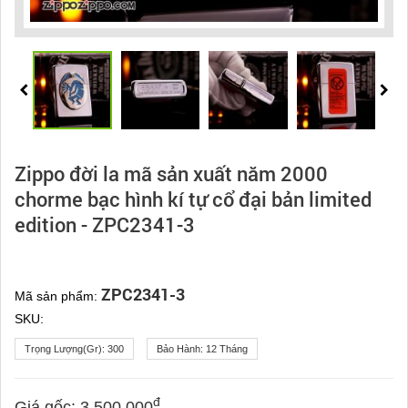
Zippo đời la mã sản xuất năm 2000
chorme bạc hình kí tự cổ đại bản limited
edition - ZPC2341-3
ZPC2341-3
Mã sản phẩm:
SKU:
Trọng Lượng(gr):
300
Bảo Hành:
12 Tháng
đ
Giá gốc:
3.500.000