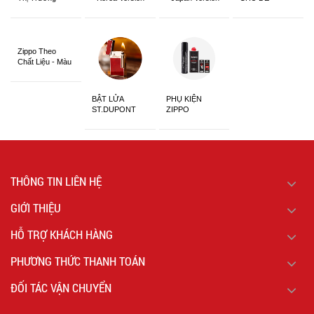
Châu Á Khắc
Siêu Đẹp
Zippo Theo
Chất Liệu - Màu
Sắc
BẬT LỬA
PHỤ KIỆN
ST.DUPONT
ZIPPO
CHÍNH HÃNG
THÔNG TIN LIÊN HỆ
GIỚI THIỆU
HỖ TRỢ KHÁCH HÀNG
PHƯƠNG THỨC THANH TOÁN
ĐỐI TÁC VẬN CHUYỂN