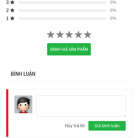
3
0%
2
0%
1
0%
ĐÁNH GIÁ SẢN PHẨM
BÌNH LUẬN
Đăng
nhập
Hủy trả lời
Gửi bình luận