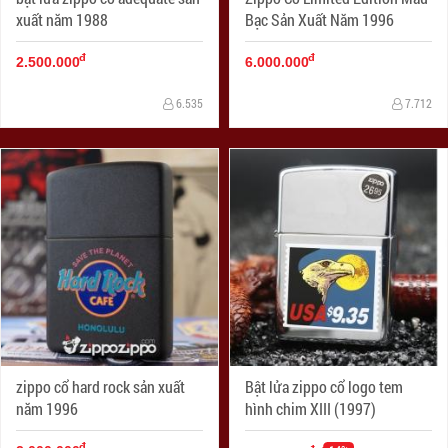
xuất năm 1988
Bạc Sản Xuất Năm 1996
đ
đ
2.500.000
6.000.000
6.535
7.712
zippo cổ hard rock sản xuất
Bật lửa zippo cổ logo tem
năm 1996
hình chim XIII (1997)
đ