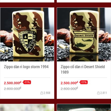
Zippo dàn ri logo storm 1994
Zippo cổ dàn ri Desert Shield
1989
-11%
-11%
đ
đ
2.500.000
2.500.000
đ
đ
2.800.000
2.800.000
2.908
2.811