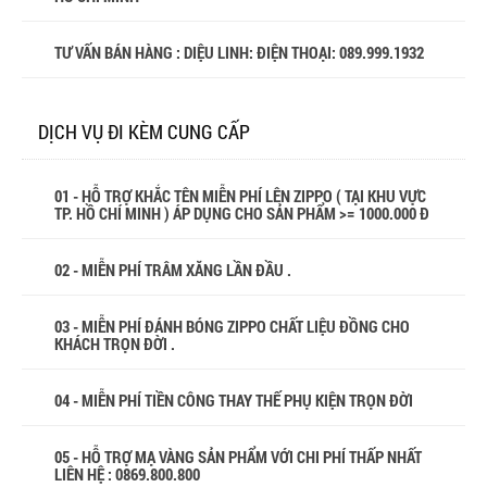
TƯ VẤN BÁN HÀNG : DIỆU LINH: ĐIỆN THOẠI:
089.999.1932
DỊCH VỤ ĐI KÈM CUNG CẤP
01 - HỖ TRỢ KHẮC TÊN MIỄN PHÍ LÊN ZIPPO ( TẠI KHU VỰC
TP. HỒ CHÍ MINH ) ÁP DỤNG CHO SẢN PHẨM >= 1000.000 Đ
02 - MIỄN PHÍ TRÂM XĂNG LẦN ĐẦU .
03 - MIỄN PHÍ ĐÁNH BÓNG ZIPPO CHẤT LIỆU ĐỒNG CHO
KHÁCH TRỌN ĐỜI .
04 - MIỄN PHÍ TIỀN CÔNG THAY THẾ PHỤ KIỆN TRỌN ĐỜI
05 - HỖ TRỢ MẠ VÀNG SẢN PHẨM VỚI CHI PHÍ THẤP NHẤT
LIÊN HỆ : 0869.800.800