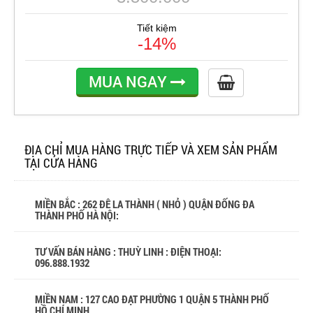
Tiết kiệm
-14%
MUA NGAY
ĐỊA CHỈ MUA HÀNG TRỰC TIẾP VÀ XEM SẢN PHẨM
TẠI CỬA HÀNG
MIỀN BẮC : 262 ĐÊ LA THÀNH ( NHỎ ) QUẬN ĐỐNG ĐA
THÀNH PHỐ HÀ NỘI:
TƯ VẤN BÁN HÀNG : THUỲ LINH : ĐIỆN THOẠI:
096.888.1932
MIỀN NAM : 127 CAO ĐẠT PHƯỜNG 1 QUẬN 5 THÀNH PHỐ
HỒ CHÍ MINH