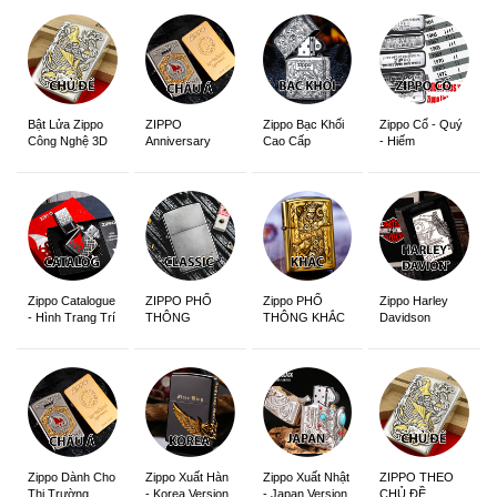
ZIPPO
Zippo Bạc Khối
Zippo Cổ - Quý
Bật Lửa Zippo
Anniversary
Cao Cấp
- Hiếm
Công Nghệ 3D
Edition
Sắc Nét
Zippo Catalogue
ZIPPO PHỔ
Zippo PHỔ
Zippo Harley
- Hình Trang Trí
THÔNG
THÔNG KHẮC
Davidson
Zippo Dành Cho
Zippo Xuất Hàn
Zippo Xuất Nhật
ZIPPO THEO
Thị Trường
- Korea Version
- Japan Version
CHỦ ĐỀ