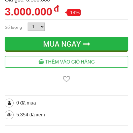
đ
3.000.000
-14%
Số lượng
MUA NGAY
THÊM VÀO GIỎ HÀNG
0 đã mua
5.354 đã xem