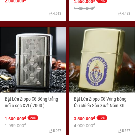
-14%
đ
2.000.000
1.550.000
đ
1.800.000
4.613
4.423
Bật Lửa Zippo Cổ Bóng trắng
Bật Lửa Zippo Cổ Vàng bóng
nổi ô sọc XVI ( 2000 )
tầu chiến Sản Xuất Năm XII
(1996 )
-20%
-12%
đ
đ
1.600.000
3.500.000
đ
đ
1.999.000
4.000.000
5.067
5.567