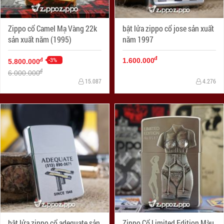
Zippo cổ Camel Mạ Vàng 22k
bật lửa zippo cổ jose sản xuất
sản xuất năm (1995)
năm 1997
đ
-3%
đ
1.600.000
5.800.000
đ
6.000.000
15.087
4.276
bật lửa zippo cổ adequate sản
Zippo Cổ Limited Edition Màu