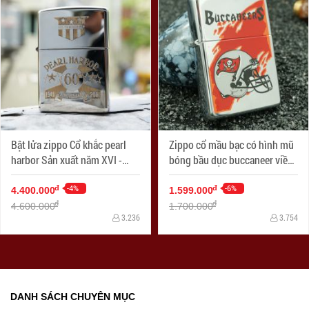
Bật lửa zippo Cổ khắc pearl
Zippo cổ mầu bạc có hình mũ
harbor Sản xuất năm XVI -
bóng bầu dục buccaneer viền
2000
đỏ
-4%
-6%
đ
đ
4.400.000
1.599.000
đ
đ
4.600.000
1.700.000
3.236
3.754
DANH SÁCH CHUYÊN MỤC