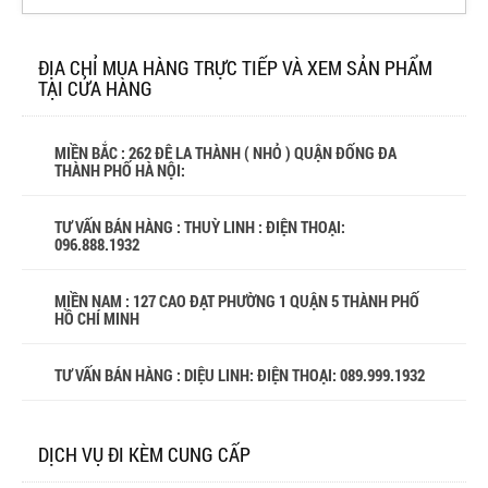
ĐỊA CHỈ MUA HÀNG TRỰC TIẾP VÀ XEM SẢN PHẨM
TẠI CỬA HÀNG
MIỀN BẮC : 262 ĐÊ LA THÀNH ( NHỎ ) QUẬN ĐỐNG ĐA
THÀNH PHỐ HÀ NỘI:
TƯ VẤN BÁN HÀNG : THUỲ LINH : ĐIỆN THOẠI:
096.888.1932
MIỀN NAM : 127 CAO ĐẠT PHƯỜNG 1 QUẬN 5 THÀNH PHỐ
HỒ CHÍ MINH
TƯ VẤN BÁN HÀNG : DIỆU LINH: ĐIỆN THOẠI:
089.999.1932
DỊCH VỤ ĐI KÈM CUNG CẤP