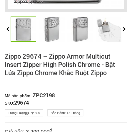
Zippo 29674 – Zippo Armor Multicut
Insert Zipper High Polish Chrome - Bật
Lửa Zippo Chrome Khắc Ruột Zippo
ZPC2198
Mã sản phẩm:
29674
SKU:
Trọng Lượng(gr):
300
Bảo Hành:
12 Tháng
đ
Giá gốc:
3.200.000