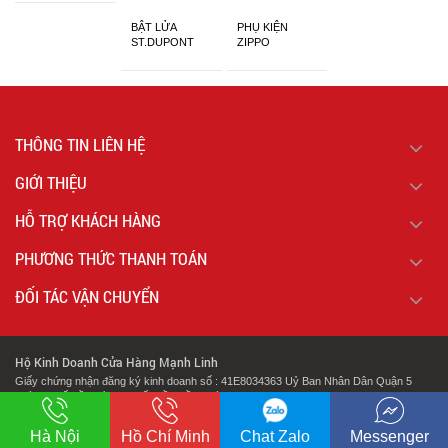
BẬT LỬA
PHỤ KIỆN
ST.DUPONT
ZIPPO
CHÍNH HÃNG
THÔNG TIN LIÊN HỆ
GIỚI THIỆU
HỖ TRỢ KHÁCH HÀNG
PHƯƠNG THỨC THANH TOÁN
ĐỐI TÁC VẬN CHUYỂN
Hộ Kinh Doanh Cửa Hàng Mạnh Linh
Giấy chứng nhận đăng ký kinh doanh số : 41E8034363 Uỷ Ban Nhân Dân Quận 5
Thành Phố Hồ Chí Minh Cấp Lần Đầu Ngày : 07/02/2018.
.
Địa chỉ: 127 Cao Đạt Phường 1 Quận 5 Thành Phố Hồ Chí Minh
Hà Nội
Hồ Chí Minh
Chat Zalo
Messenger