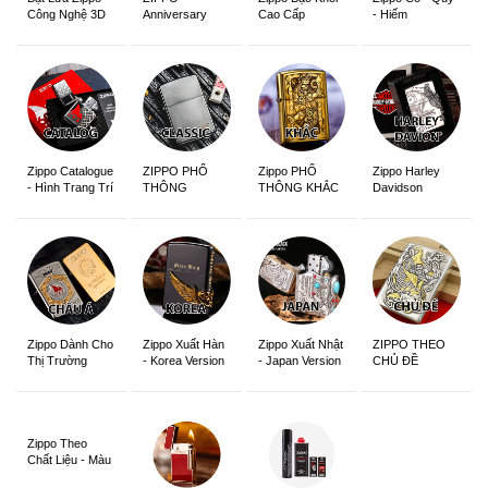
Anniversary
Cao Cấp
- Hiếm
Công Nghệ 3D
Edition
Sắc Nét
Zippo Catalogue
ZIPPO PHỔ
Zippo PHỔ
Zippo Harley
- Hình Trang Trí
THÔNG
THÔNG KHẮC
Davidson
Zippo Dành Cho
Zippo Xuất Hàn
Zippo Xuất Nhật
ZIPPO THEO
Thị Trường
- Korea Version
- Japan Version
CHỦ ĐỀ
Châu Á Khắc
Siêu Đẹp
Zippo Theo
Chất Liệu - Màu
Sắc