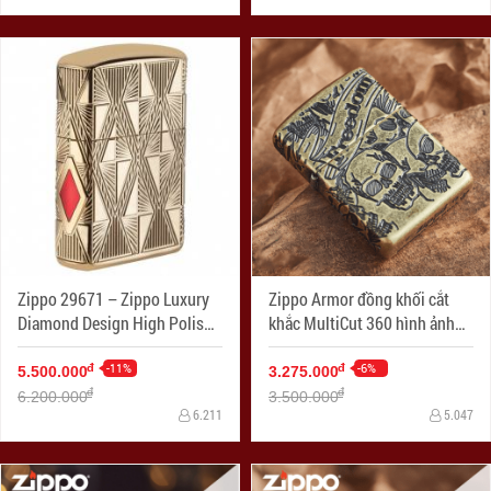
Zippo 29671 – Zippo Luxury
Zippo Armor đồng khối cắt
Diamond Design High Polish
khắc MultiCut 360 hình ảnh
Gold Plate
SKULL
-11%
-6%
đ
đ
5.500.000
3.275.000
đ
đ
6.200.000
3.500.000
6.211
5.047