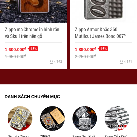
Zippo mạ Chrome in hình rắn
Zippo Armor Khắc 360
và Skull trên nền gỗ
Mutilcut James Bond 007™
-18%
-16%
đ
đ
1.600.000
1.890.000
đ
đ
1.950.000
2.250.000
4.763
4.151
DANH SÁCH CHUYÊN MỤC
ZIPPO
Zippo Bạc Khối
Zippo Cổ - Quý
Bật Lửa Zippo