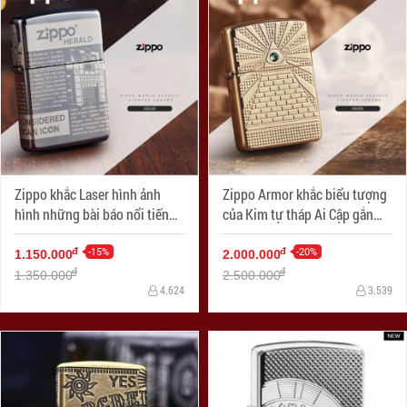
Zippo khắc Laser hình ảnh
Zippo Armor khắc biểu tượng
hình những bài báo nổi tiếng
của Kim tự tháp Ai Cập gắn
viết về lịch sử Zippo
Viên pha lê Swarovski
-15%
-20%
đ
đ
1.150.000
2.000.000
đ
đ
1.350.000
2.500.000
4.624
3.539