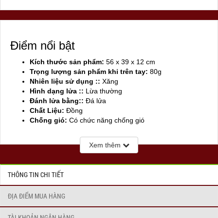
Điểm nổi bật
Kích thước sản phẩm:
56 x 39 x 12 cm
Trọng lượng sản phẩm khi trên tay:
80g
Nhiên liệu sử dụng ::
Xăng
Hình dạng lửa ::
Lừa thường
Đánh lửa bằng::
Đá lửa
Chất Liệu:
Đồng
Chống gió:
Có chức năng chống gió
Sản xuất tại:
Mỹ ( USA)
Xem thêm
THÔNG TIN CHI TIẾT
ĐỊA ĐIỂM MUA HÀNG
TÀI KHOẢN NGÂN HÀNG