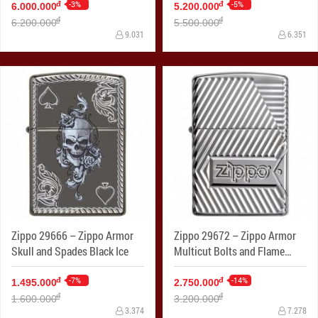
-3%
-5%
đ
đ
6.000.000
5.200.000
đ
đ
6.200.000
5.500.000
9.031
6.351
Zippo 29666 – Zippo Armor
Zippo 29672 – Zippo Armor
Skull and Spades Black Ice
Multicut Bolts and Flame
High Polish Chrome
-7%
-14%
đ
đ
1.495.000
2.750.000
đ
đ
1.600.000
3.200.000
3.374
7.278