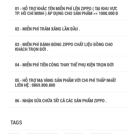
01 - HỖ TRỢ KHẮC TÊN MIỄN PHÍ LÊN ZIPPO ( TẠI KHU VỰC
TP. HỒ CHÍ MINH ) ÁP DỤNG CHO SẢN PHẨM >= 1000.000 Đ
02 - MIỄN PHÍ TRÂM XĂNG LẦN ĐẦU .
03 - MIỄN PHÍ ĐÁNH BÓNG ZIPPO CHẤT LIỆU ĐỒNG CHO
KHÁCH TRỌN ĐỜI .
04 - MIỄN PHÍ TIỀN CÔNG THAY THẾ PHỤ KIỆN TRỌN ĐỜI
05 - HỖ TRỢ MẠ VÀNG SẢN PHẨM VỚI CHI PHÍ THẤP NHẤT
LIÊN HỆ : 0869.800.800
06 - NHẬN SỬA CHỮA TẤT CẢ CÁC SẢN PHẨM ZIPPO .
TAGS