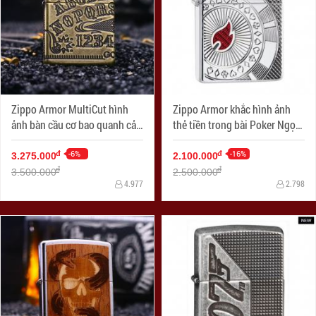
Zippo Armor MultiCut hình
Zippo Armor khắc hình ảnh
ảnh bàn cầu cơ bao quanh cả
thẻ tiền trong bài Poker Ngọn
4 mặt
lửa đỏ
-6%
-16%
đ
đ
3.275.000
2.100.000
đ
đ
3.500.000
2.500.000
4.977
2.798