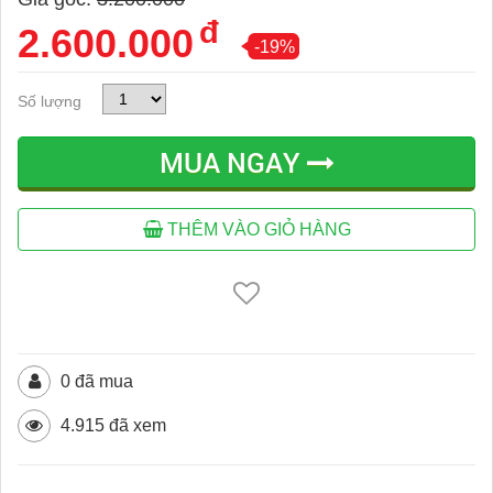
đ
2.600.000
-19%
Số lượng
MUA NGAY
THÊM VÀO GIỎ HÀNG
0 đã mua
4.915 đã xem