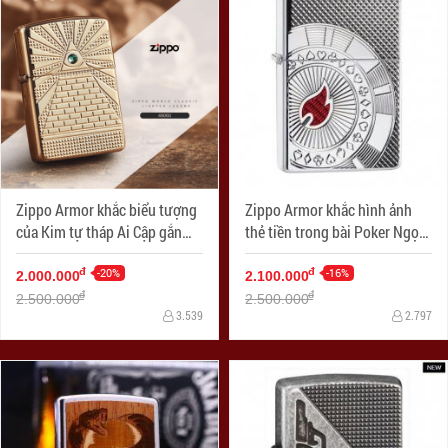
Zippo Armor khắc biểu tượng
Zippo Armor khắc hình ảnh
của Kim tự tháp Ai Cập gắn
thẻ tiền trong bài Poker Ngọn
Viên pha lê Swarovski
lửa đỏ
-20%
-16%
đ
đ
2.000.000
2.100.000
đ
đ
2.500.000
2.500.000
3.539
2.797