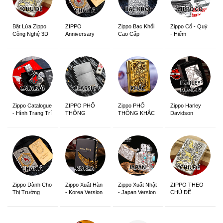
ZIPPO
Zippo Bạc Khối
Zippo Cổ - Quý
Bật Lửa Zippo
Anniversary
Cao Cấp
- Hiếm
Công Nghệ 3D
Edition
Sắc Nét
Zippo Catalogue
ZIPPO PHỔ
Zippo PHỔ
Zippo Harley
- Hình Trang Trí
THÔNG
THÔNG KHẮC
Davidson
Zippo Dành Cho
Zippo Xuất Hàn
Zippo Xuất Nhật
ZIPPO THEO
Thị Trường
- Korea Version
- Japan Version
CHỦ ĐỀ
Châu Á Khắc
Siêu Đẹp