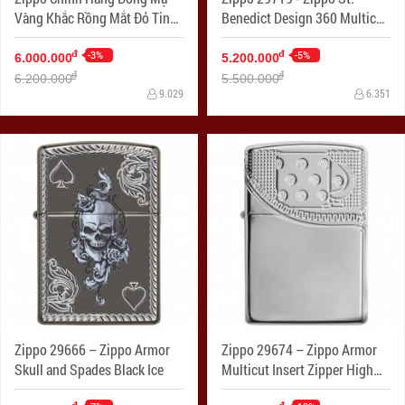
Vàng Khắc Rồng Mắt Đỏ Tinh
Benedict Design 360 Multicut
Xảo Vỏ Dày Armor
Antique Brass Armor
-3%
-5%
đ
đ
6.000.000
5.200.000
đ
đ
6.200.000
5.500.000
9.029
6.351
Zippo 29666 – Zippo Armor
Zippo 29674 – Zippo Armor
Skull and Spades Black Ice
Multicut Insert Zipper High
Polish Chrome