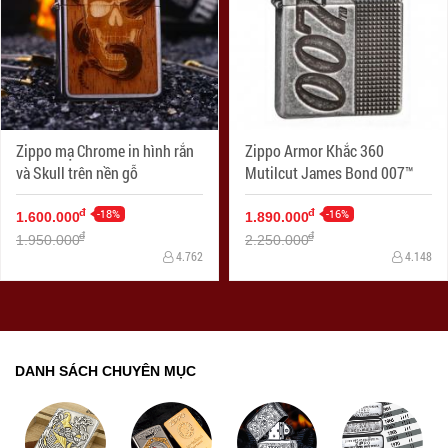
Zippo mạ Chrome in hình rắn
Zippo Armor Khắc 360
và Skull trên nền gỗ
Mutilcut James Bond 007™
-18%
-16%
đ
đ
1.600.000
1.890.000
đ
đ
1.950.000
2.250.000
4.762
4.148
DANH SÁCH CHUYÊN MỤC