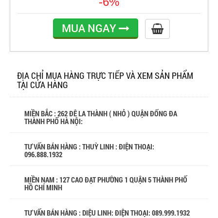
-6%
MUA NGAY
ĐỊA CHỈ MUA HÀNG TRỰC TIẾP VÀ XEM SẢN PHẨM
TẠI CỬA HÀNG
MIỀN BẮC : 262 ĐÊ LA THÀNH ( NHỎ ) QUẬN ĐỐNG ĐA
THÀNH PHỐ HÀ NỘI:
TƯ VẤN BÁN HÀNG : THUỲ LINH : ĐIỆN THOẠI:
096.888.1932
MIỀN NAM : 127 CAO ĐẠT PHƯỜNG 1 QUẬN 5 THÀNH PHỐ
HỒ CHÍ MINH
TƯ VẤN BÁN HÀNG : DIỆU LINH: ĐIỆN THOẠI:
089.999.1932