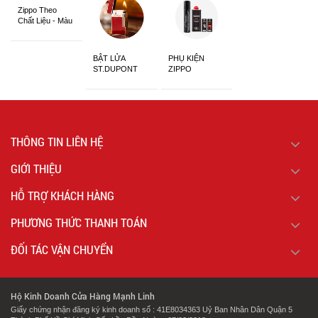
Zippo Theo
Chất Liệu - Màu
Sắc
BẬT LỬA
PHỤ KIỆN
ST.DUPONT
ZIPPO
CHÍNH HÃNG
THÔNG TIN LIÊN HỆ
GIỚI THIỆU
HỖ TRỢ KHÁCH HÀNG
PHƯƠNG THỨC THANH TOÁN
ĐỐI TÁC VẬN CHUYỂN
Hộ Kinh Doanh Cửa Hàng Mạnh Linh
Giấy chứng nhận đăng ký kinh doanh số : 41E8034363 Uỷ Ban Nhân Dân Quận 5