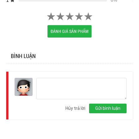
1
0%
ĐÁNH GIÁ SẢN PHẨM
BÌNH LUẬN
Đăng
nhập
Hủy trả lời
Gửi bình luận