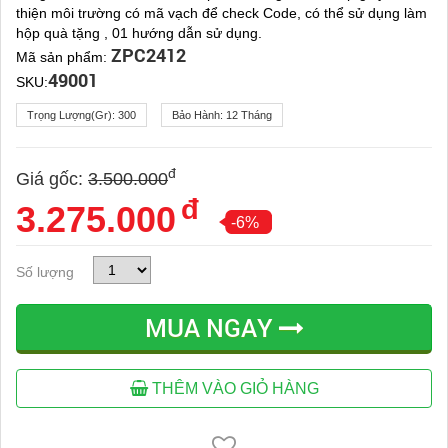
thiện môi trường có mã vạch để check Code, có thể sử dụng làm
hộp quà tặng , 01 hướng dẫn sử dụng.
ZPC2412
Mã sản phẩm:
49001
SKU:
Trọng Lượng(gr):
300
Bảo Hành:
12 Tháng
đ
Giá gốc:
3.500.000
đ
3.275.000
-6%
Số lượng
MUA NGAY
THÊM VÀO GIỎ HÀNG