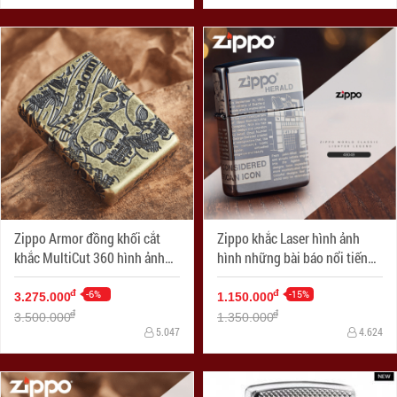
Zippo Armor đồng khối cắt
Zippo khắc Laser hình ảnh
khắc MultiCut 360 hình ảnh
hình những bài báo nổi tiếng
SKULL
viết về lịch sử Zippo
-6%
-15%
đ
đ
3.275.000
1.150.000
đ
đ
3.500.000
1.350.000
5.047
4.624