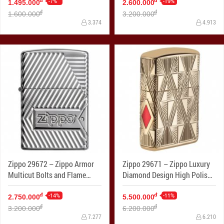
-7%
-19%
đ
đ
1.495.000
2.600.000
đ
đ
1.600.000
3.200.000
3.374
4.913
Zippo 29672 – Zippo Armor
Zippo 29671 – Zippo Luxury
Multicut Bolts and Flame
Diamond Design High Polish
High Polish Chrome
Gold Plate
-14%
-11%
đ
đ
2.750.000
5.500.000
đ
đ
3.200.000
6.200.000
7.277
6.210