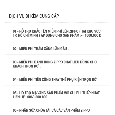
DỊCH VỤ ĐI KÈM CUNG CẤP
01 - HỖ TRỢ KHẮC TÊN MIỄN PHÍ LÊN ZIPPO ( TẠI KHU VỰC
TP. HỒ CHÍ MINH ) ÁP DỤNG CHO SẢN PHẨM >= 1000.000 Đ
02 - MIỄN PHÍ TRÂM XĂNG LẦN ĐẦU .
03 - MIỄN PHÍ ĐÁNH BÓNG ZIPPO CHẤT LIỆU ĐỒNG CHO
KHÁCH TRỌN ĐỜI .
04 - MIỄN PHÍ TIỀN CÔNG THAY THẾ PHỤ KIỆN TRỌN ĐỜI
05 - HỖ TRỢ MẠ VÀNG SẢN PHẨM VỚI CHI PHÍ THẤP NHẤT
LIÊN HỆ : 0869.800.800
06 - NHẬN SỬA CHỮA TẤT CẢ CÁC SẢN PHẨM ZIPPO .