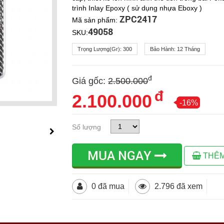
trình Inlay Epoxy ( sử dụng nhựa Eboxy )
ZPC2417
Mã sản phẩm:
49058
SKU:
Trọng Lượng(gr):
300
Bảo Hành:
12 Tháng
đ
Giá gốc:
2.500.000
đ
2.100.000
-16%
Số lượng
MUA NGAY
THÊM
0 đã mua
2.796 đã xem