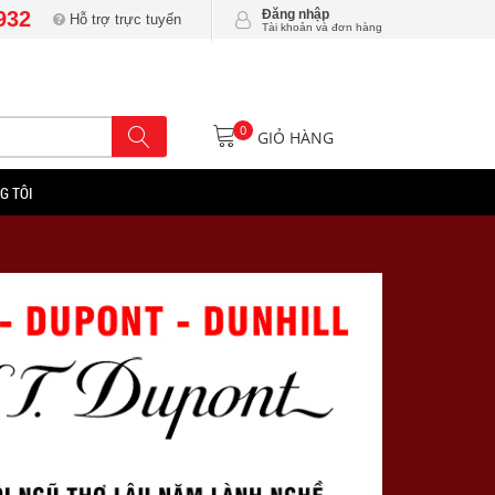
932
Đăng nhập
Hỗ trợ trực tuyến
Tài khoản và đơn hàng
0
GIỎ HÀNG
G TÔI