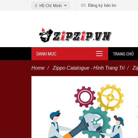
Đăng ký bản tin
Hồ Chí Minh
DANH MỤC
TRANG CHỦ
Home
Zippo Catalogue - Hình Trang Trí
Zi