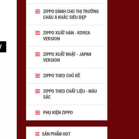
ZIPPO DÀNH CHO THỊ TRƯỜNG
CHÂU Á KHẮC SIÊU ĐẸP
ZIPPO XUẤT HÀN - KOREA
VERSION
ZIPPO XUẤT NHẬT - JAPAN
VERSION
ZIPPO THEO CHỦ ĐỀ
ZIPPO THEO CHẤT LIỆU - MÀU
SẮC
PHỤ KIỆN ZIPPO
SẢN PHẨM HOT