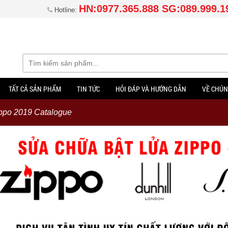
HN:0977.365.888 SG:089.999.1
Hotline:
TẤT CẢ SẢN PHẨM
TIN TỨC
HỎI ĐÁP VÀ HƯỚNG DẪN
VỀ CHÚN
ppo 2019 Catalogue