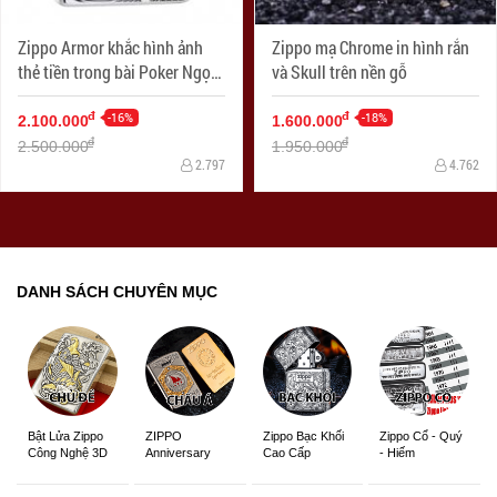
Zippo Armor khắc hình ảnh
Zippo mạ Chrome in hình rắn
thẻ tiền trong bài Poker Ngọn
và Skull trên nền gỗ
lửa đỏ
-16%
-18%
đ
đ
2.100.000
1.600.000
đ
đ
2.500.000
1.950.000
2.797
4.762
DANH SÁCH CHUYÊN MỤC
ZIPPO
Zippo Bạc Khối
Zippo Cổ - Quý
Bật Lửa Zippo
Anniversary
Cao Cấp
- Hiếm
Công Nghệ 3D
Edition
Sắc Nét