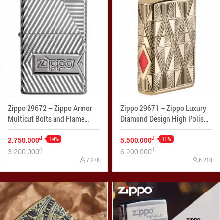
Zippo 29672 – Zippo Armor
Zippo 29671 – Zippo Luxury
Multicut Bolts and Flame
Diamond Design High Polish
High Polish Chrome
Gold Plate
-14%
-11%
đ
đ
2.750.000
5.500.000
đ
đ
3.200.000
6.200.000
7.278
6.210