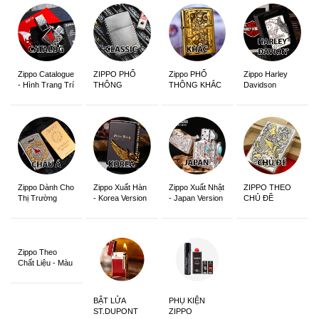
Zippo Catalogue
ZIPPO PHỔ
Zippo PHỔ
Zippo Harley
- Hình Trang Trí
THÔNG
THÔNG KHẮC
Davidson
Zippo Dành Cho
Zippo Xuất Hàn
Zippo Xuất Nhật
ZIPPO THEO
Thị Trường
- Korea Version
- Japan Version
CHỦ ĐỀ
Châu Á Khắc
Siêu Đẹp
Zippo Theo
Chất Liệu - Màu
Sắc
BẬT LỬA
PHỤ KIỆN
ST.DUPONT
ZIPPO