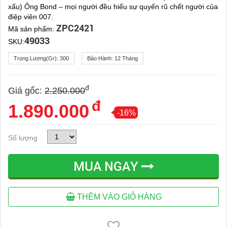
xấu) Ông Bond – mọi người đều hiểu sự quyến rũ chết người của
điệp viên 007.
ZPC2421
Mã sản phẩm:
49033
SKU:
Trọng Lượng(gr):
300
Bảo Hành:
12 Tháng
đ
Giá gốc:
2.250.000
đ
1.890.000
-16%
Số lượng
MUA NGAY
THÊM VÀO GIỎ HÀNG