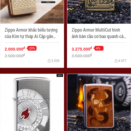
Zippo Armor khắc biểu tượng
Zippo Armor MultiCut hình
của Kim tự tháp Ai Cập gắn
ảnh bàn cầu cơ bao quanh cả
Viên pha lê Swarovski
4 mặt
-20%
-6%
đ
đ
2.000.000
3.275.000
đ
đ
2.500.000
3.500.000
3.539
4.977