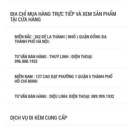
ĐỊA CHỈ MUA HÀNG TRỰC TIẾP VÀ XEM SẢN PHẨM
TẠI CỬA HÀNG
MIỀN BẮC : 262 ĐÊ LA THÀNH ( NHỎ ) QUẬN ĐỐNG ĐA
THÀNH PHỐ HÀ NỘI:
TƯ VẤN BÁN HÀNG : THUỲ LINH : ĐIỆN THOẠI:
096.888.1932
MIỀN NAM : 127 CAO ĐẠT PHƯỜNG 1 QUẬN 5 THÀNH PHỐ
HỒ CHÍ MINH
TƯ VẤN BÁN HÀNG : DIỆU LINH: ĐIỆN THOẠI:
089.999.1932
DỊCH VỤ ĐI KÈM CUNG CẤP