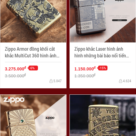
Zippo Armor đồng khối cắt
Zippo khắc Laser hình ảnh
khắc MultiCut 360 hình ảnh
hình những bài báo nổi tiếng
SKULL
viết về lịch sử Zippo
-6%
-15%
đ
đ
3.275.000
1.150.000
đ
đ
3.500.000
1.350.000
5.047
4.624