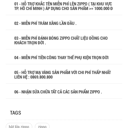
01 - HỖ TRỢ KHẮC TÊN MIỄN PHÍ LÊN ZIPPO ( TẠI KHU VỰC
TP. HỒ CHÍ MINH ) ÁP DỤNG CHO SẢN PHẨM >= 1000.000 Đ
02 - MIỄN PHÍ TRÂM XĂNG LẦN ĐẦU .
03 - MIỄN PHÍ ĐÁNH BÓNG ZIPPO CHẤT LIỆU ĐỒNG CHO
KHÁCH TRỌN ĐỜI .
04 - MIỄN PHÍ TIỀN CÔNG THAY THẾ PHỤ KIỆN TRỌN ĐỜI
05 - HỖ TRỢ MẠ VÀNG SẢN PHẨM VỚI CHI PHÍ THẤP NHẤT
LIÊN HỆ : 0869.800.800
06 - NHẬN SỬA CHỮA TẤT CẢ CÁC SẢN PHẨM ZIPPO .
TAGS
bật lửa zippo
zippo