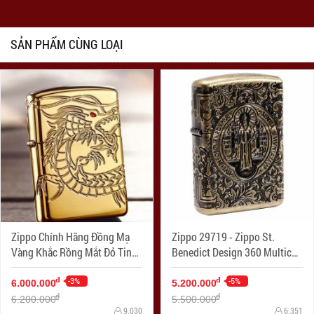
SẢN PHẨM CÙNG LOẠI
Zippo Chính Hãng Đồng Mạ
Zippo 29719 - Zippo St.
Vàng Khắc Rồng Mắt Đỏ Tinh
Benedict Design 360 Multicut
Xảo Vỏ Dày Armor
Antique Brass Armor
-3%
-5%
đ
đ
6.000.000
5.200.000
đ
đ
6.200.000
5.500.000
9.030
6.351