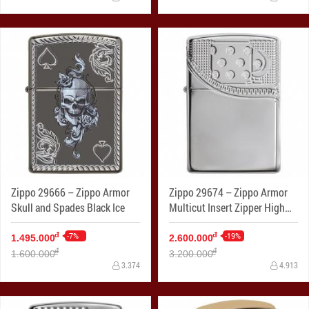
Zippo 29666 – Zippo Armor
Zippo 29674 – Zippo Armor
Skull and Spades Black Ice
Multicut Insert Zipper High
Polish Chrome
-7%
-19%
đ
đ
1.495.000
2.600.000
đ
đ
1.600.000
3.200.000
3.374
4.913