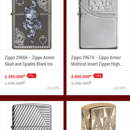
Zippo 29666 – Zippo Armor
Zippo 29674 – Zippo Armor
Skull and Spades Black Ice
Multicut Insert Zipper High
Polish Chrome
-7%
-19%
đ
đ
1.495.000
2.600.000
đ
đ
1.600.000
3.200.000
3.375
4.915