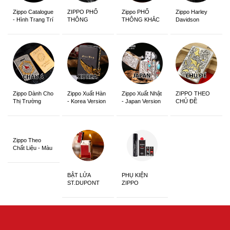
Zippo Catalogue
ZIPPO PHỔ
Zippo PHỔ
Zippo Harley
- Hình Trang Trí
THÔNG
THÔNG KHẮC
Davidson
Zippo Dành Cho
Zippo Xuất Hàn
Zippo Xuất Nhật
ZIPPO THEO
Thị Trường
- Korea Version
- Japan Version
CHỦ ĐỀ
Châu Á Khắc
Siêu Đẹp
Zippo Theo
Chất Liệu - Màu
Sắc
BẬT LỬA
PHỤ KIỆN
ST.DUPONT
ZIPPO
CHÍNH HÃNG