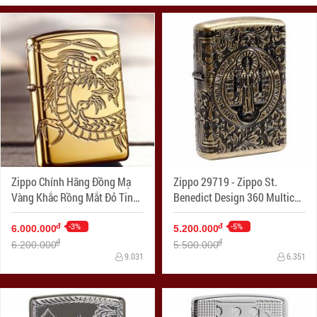
Zippo Chính Hãng Đồng Mạ
Zippo 29719 - Zippo St.
Vàng Khắc Rồng Mắt Đỏ Tinh
Benedict Design 360 Multicut
Xảo Vỏ Dày Armor
Antique Brass Armor
-3%
-5%
đ
đ
6.000.000
5.200.000
đ
đ
6.200.000
5.500.000
9.031
6.351