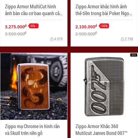
Zippo Armor MultiCut hình
Zippo Armor khắc hình ảnh
ảnh bàn cầu cơ bao quanh cả
thẻ tiền trong bài Poker Ngọn
4 mặt
lửa đỏ
-6%
-16%
đ
đ
3.275.000
2.100.000
đ
đ
3.500.000
2.500.000
4.979
2.798
Zippo mạ Chrome in hình rắn
Zippo Armor Khắc 360
và Skull trên nền gỗ
Mutilcut James Bond 007™