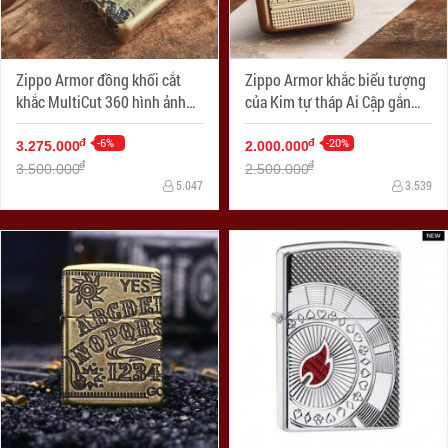
Zippo Armor đồng khối cắt
Zippo Armor khắc biểu tượng
khắc MultiCut 360 hình ảnh
của Kim tự tháp Ai Cập gắn
SKULL
Viên pha lê Swarovski
-6%
-20%
đ
đ
3.275.000
2.000.000
đ
đ
3.500.000
2.500.000
5.047
3.539