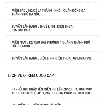
MIỀN BẮC : 262 ĐÊ LA THÀNH ( NHỎ ) QUẬN ĐỐNG ĐA
THÀNH PHỐ HÀ NỘI:
TƯ VẤN BÁN HÀNG : THUỲ LINH : ĐIỆN THOẠI:
096.888.1932
MIỀN NAM : 127 CAO ĐẠT PHƯỜNG 1 QUẬN 5 THÀNH PHỐ
HỒ CHÍ MINH
TƯ VẤN BÁN HÀNG : DIỆU LINH: ĐIỆN THOẠI:
089.999.1932
DỊCH VỤ ĐI KÈM CUNG CẤP
01 - HỖ TRỢ KHẮC TÊN MIỄN PHÍ LÊN ZIPPO ( TẠI KHU VỰC
TP. HỒ CHÍ MINH ) ÁP DỤNG CHO SẢN PHẨM >= 1000.000 Đ