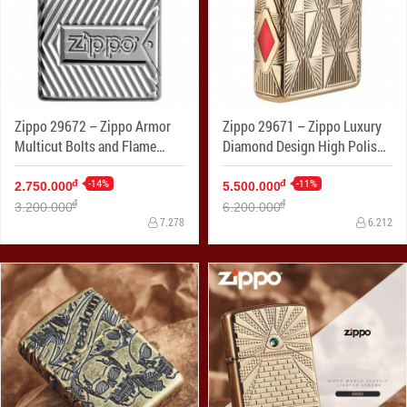
Zippo 29672 – Zippo Armor
Zippo 29671 – Zippo Luxury
Multicut Bolts and Flame
Diamond Design High Polish
High Polish Chrome
Gold Plate
-14%
-11%
đ
đ
2.750.000
5.500.000
đ
đ
3.200.000
6.200.000
7.278
6.212