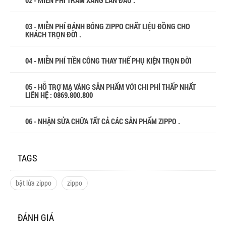
02 - MIỄN PHÍ TRÂM XĂNG LẦN ĐẦU .
03 - MIỄN PHÍ ĐÁNH BÓNG ZIPPO CHẤT LIỆU ĐỒNG CHO
KHÁCH TRỌN ĐỜI .
04 - MIỄN PHÍ TIỀN CÔNG THAY THẾ PHỤ KIỆN TRỌN ĐỜI
05 - HỖ TRỢ MẠ VÀNG SẢN PHẨM VỚI CHI PHÍ THẤP NHẤT
LIÊN HỆ : 0869.800.800
06 - NHẬN SỬA CHỮA TẤT CẢ CÁC SẢN PHẨM ZIPPO .
TAGS
bật lửa zippo
zippo
ĐÁNH GIÁ