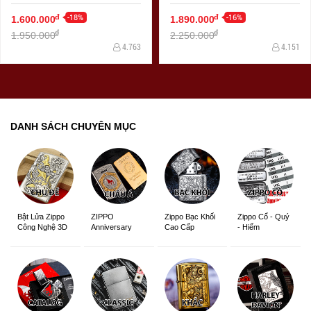
-18%
-16%
đ
đ
1.600.000
1.890.000
đ
đ
1.950.000
2.250.000
4.763
4.151
DANH SÁCH CHUYÊN MỤC
ZIPPO
Zippo Bạc Khối
Zippo Cổ - Quý
Bật Lửa Zippo
Anniversary
Cao Cấp
- Hiếm
Công Nghệ 3D
Edition
Sắc Nét