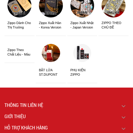
Zippo Dành Cho
Zippo Xuất Hàn
Zippo Xuất Nhật
ZIPPO THEO
Thị Trường
- Korea Version
- Japan Version
CHỦ ĐỀ
Châu Á Khắc
Siêu Đẹp
Zippo Theo
Chất Liệu - Màu
Sắc
BẬT LỬA
PHỤ KIỆN
ST.DUPONT
ZIPPO
CHÍNH HÃNG
THÔNG TIN LIÊN HỆ
GIỚI THIỆU
HỖ TRỢ KHÁCH HÀNG