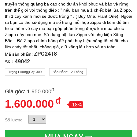
truyền thông quảng bá cao cho dự án khôi phục và bảo vệ rừng
trên thế giới với thông điệp : ” nếu bạn mua 1 chiếc bật lửa Zippo,
thì 1 cây xanh mới sẽ được trồng ” . ( Buy One. Plant One). Ngoài
ra bạn có thể sử dụng mã số trong mỗi hộp Zippo đi kèm để tìm
hiểu thêm về cây mà bạn góp phần trồng được khi mua chiếc
Zippo này bạn nhé. Sử dụng bật lửa Zippo với phụ kiện Xăng –
Bấc – Đá Zippo chính hãng để phát huy hiệu năng tốt nhất, cho
lửa cháy tốt nhất, chống gió, giữ xăng lâu hơn và an toàn.
ZPC2418
Mã sản phẩm:
49042
SKU:
Trọng Lượng(gr):
300
Bảo Hành:
12 Tháng
đ
Giá gốc:
1.950.000
đ
1.600.000
-18%
Số lượng
MUA NGAY