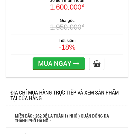
Số tiền thanh toán
1.600.000
đ
Giá gốc
1.950.000
đ
Tiết kiệm
-18%
MUA NGAY
ĐỊA CHỈ MUA HÀNG TRỰC TIẾP VÀ XEM SẢN PHẨM
TẠI CỬA HÀNG
MIỀN BẮC : 262 ĐÊ LA THÀNH ( NHỎ ) QUẬN ĐỐNG ĐA
THÀNH PHỐ HÀ NỘI: