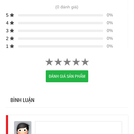
(0 đánh giá)
5
0%
4
0%
3
0%
2
0%
1
0%
ĐÁNH GIÁ SẢN PHẨM
BÌNH LUẬN