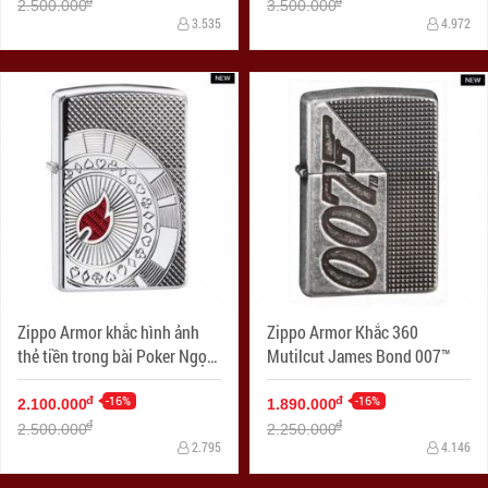
đ
đ
2.500.000
3.500.000
3.535
4.972
Zippo Armor khắc hình ảnh
Zippo Armor Khắc 360
thẻ tiền trong bài Poker Ngọn
Mutilcut James Bond 007™
lửa đỏ
-16%
-16%
đ
đ
2.100.000
1.890.000
đ
đ
2.500.000
2.250.000
2.795
4.146