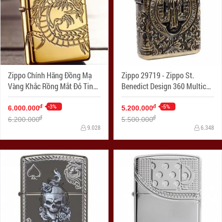
Zippo Chính Hãng Đồng Mạ
Zippo 29719 - Zippo St.
Vàng Khắc Rồng Mắt Đỏ Tinh
Benedict Design 360 Multicut
Xảo Vỏ Dày Armor
Antique Brass Armor
-3%
-5%
đ
đ
6.000.000
5.200.000
đ
đ
6.200.000
5.500.000
9.028
6.348