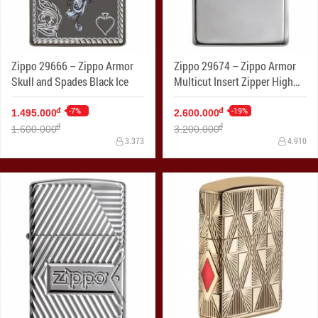
Zippo 29666 – Zippo Armor
Zippo 29674 – Zippo Armor
Skull and Spades Black Ice
Multicut Insert Zipper High
Polish Chrome
-7%
-19%
đ
đ
1.495.000
2.600.000
đ
đ
1.600.000
3.200.000
3.373
4.910