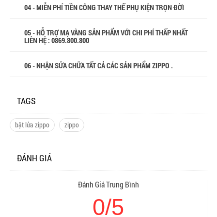
04 - MIỄN PHÍ TIỀN CÔNG THAY THẾ PHỤ KIỆN TRỌN ĐỜI
05 - HỖ TRỢ MẠ VÀNG SẢN PHẨM VỚI CHI PHÍ THẤP NHẤT
LIÊN HỆ : 0869.800.800
06 - NHẬN SỬA CHỮA TẤT CẢ CÁC SẢN PHẨM ZIPPO .
TAGS
bật lửa zippo
zippo
ĐÁNH GIÁ
Đánh Giá Trung Bình
0/5