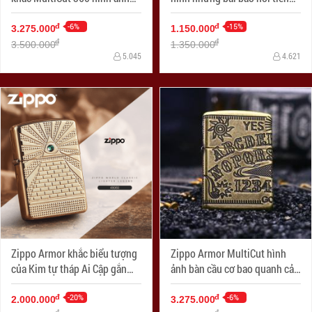
SKULL
viết về lịch sử Zippo
-6%
-15%
đ
đ
3.275.000
1.150.000
đ
đ
3.500.000
1.350.000
5.045
4.621
Zippo Armor khắc biểu tượng
Zippo Armor MultiCut hình
của Kim tự tháp Ai Cập gắn
ảnh bàn cầu cơ bao quanh cả
Viên pha lê Swarovski
4 mặt
-20%
-6%
đ
đ
2.000.000
3.275.000