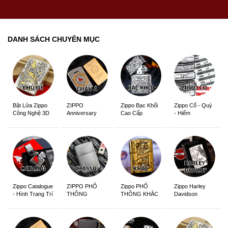
DANH SÁCH CHUYÊN MỤC
ZIPPO
Zippo Bạc Khối
Zippo Cổ - Quý
Bật Lửa Zippo
Anniversary
Cao Cấp
- Hiếm
Công Nghệ 3D
Edition
Sắc Nét
Zippo Catalogue
ZIPPO PHỔ
Zippo PHỔ
Zippo Harley
- Hình Trang Trí
THÔNG
THÔNG KHẮC
Davidson