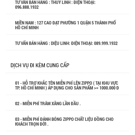
TƯ VẤN BÁN HÀNG : THUỲ LINH : ĐIỆN THOẠI:
096.888.1932
MIỀN NAM : 127 CAO ĐẠT PHƯỜNG 1 QUẬN 5 THÀNH PHỐ
HỒ CHÍ MINH
TƯ VẤN BÁN HÀNG : DIỆU LINH: ĐIỆN THOẠI:
089.999.1932
DỊCH VỤ ĐI KÈM CUNG CẤP
01 - HỖ TRỢ KHẮC TÊN MIỄN PHÍ LÊN ZIPPO ( TẠI KHU VỰC
TP. HỒ CHÍ MINH ) ÁP DỤNG CHO SẢN PHẨM >= 1000.000 Đ
02 - MIỄN PHÍ TRÂM XĂNG LẦN ĐẦU .
03 - MIỄN PHÍ ĐÁNH BÓNG ZIPPO CHẤT LIỆU ĐỒNG CHO
KHÁCH TRỌN ĐỜI .