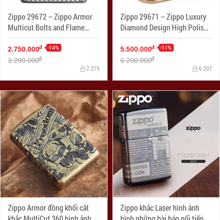
Zippo 29672 – Zippo Armor
Zippo 29671 – Zippo Luxury
Multicut Bolts and Flame
Diamond Design High Polish
High Polish Chrome
Gold Plate
-14%
-11%
đ
đ
2.750.000
5.500.000
đ
đ
3.200.000
6.200.000
7.275
6.207
Zippo Armor đồng khối cắt
Zippo khắc Laser hình ảnh
khắc MultiCut 360 hình ảnh
hình những bài báo nổi tiếng