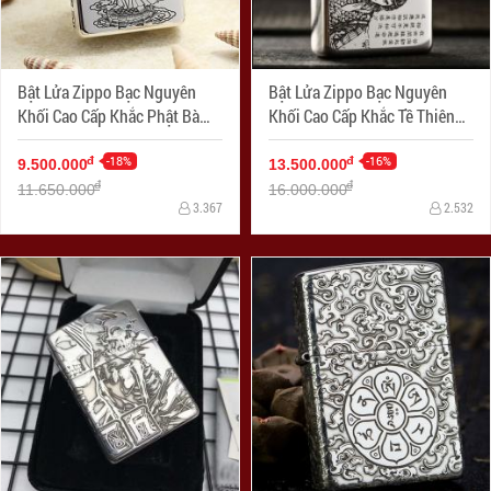
Bật Lửa Zippo Bạc Nguyên
Bật Lửa Zippo Bạc Nguyên
Khối Cao Cấp Khắc Phật Bà
Khối Cao Cấp Khắc Tề Thiên
Quan Âm
Đại Thánh Armor
-18%
-16%
đ
đ
9.500.000
13.500.000
đ
đ
11.650.000
16.000.000
3.367
2.532