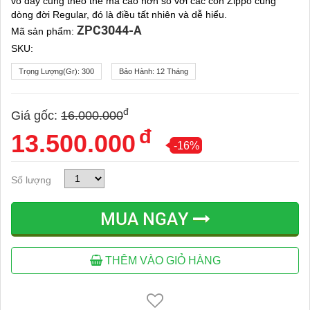
vỏ dầy cũng theo thế mà cao hơn so với các con Zippo cùng
dòng đời Regular, đó là điều tất nhiên và dễ hiểu.
ZPC3044-A
Mã sản phẩm:
SKU:
Trọng Lượng(gr):
300
Bảo Hành:
12 Tháng
đ
Giá gốc:
16.000.000
đ
13.500.000
-16%
Số lượng
MUA NGAY
THÊM VÀO GIỎ HÀNG