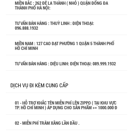
MIỀN BẮC : 262 ĐÊ LA THÀNH ( NHỎ ) QUẬN ĐỐNG ĐA
THÀNH PHỐ HÀ NỘI:
TƯ VẤN BÁN HÀNG : THUỲ LINH : ĐIỆN THOẠI:
096.888.1932
MIỀN NAM : 127 CAO ĐẠT PHƯỜNG 1 QUẬN 5 THÀNH PHỐ
HỒ CHÍ MINH
TƯ VẤN BÁN HÀNG : DIỆU LINH: ĐIỆN THOẠI:
089.999.1932
DỊCH VỤ ĐI KÈM CUNG CẤP
01 - HỖ TRỢ KHẮC TÊN MIỄN PHÍ LÊN ZIPPO ( TẠI KHU VỰC
TP. HỒ CHÍ MINH ) ÁP DỤNG CHO SẢN PHẨM >= 1000.000 Đ
02 - MIỄN PHÍ TRÂM XĂNG LẦN ĐẦU .