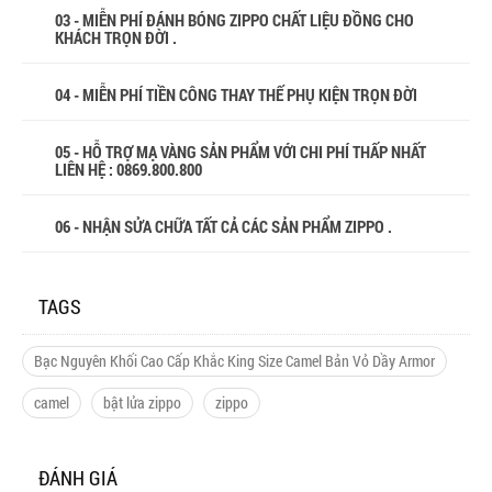
03 - MIỄN PHÍ ĐÁNH BÓNG ZIPPO CHẤT LIỆU ĐỒNG CHO
KHÁCH TRỌN ĐỜI .
04 - MIỄN PHÍ TIỀN CÔNG THAY THẾ PHỤ KIỆN TRỌN ĐỜI
05 - HỖ TRỢ MẠ VÀNG SẢN PHẨM VỚI CHI PHÍ THẤP NHẤT
LIÊN HỆ : 0869.800.800
06 - NHẬN SỬA CHỮA TẤT CẢ CÁC SẢN PHẨM ZIPPO .
TAGS
Bạc Nguyên Khối Cao Cấp Khắc King Size Camel Bản Vỏ Dầy Armor
camel
bật lửa zippo
zippo
ĐÁNH GIÁ