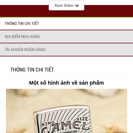
Xem thêm
> – Sản xuất tại Mỹ
THÔNG TIN CHI TIẾT
> – Hàng cao cấp của hãng Zippo
ĐỊA ĐIỂM MUA HÀNG
> – Hàng mới, chính hãng Mỹ 100%, full box
TÀI KHOẢN NGÂN HÀNG
> ***Lưu ý: Năm sản xuất của bật lửa Zippo có thể thay đổi tùy
vào thời điểm Quý khách đặt hàng.
THÔNG TIN CHI TIẾT
Điều kiện sử dụng
Một số hình ảnh về sản phẩm
Bạc Nguyên Khối Cao Cấp Khắc King Size Camel >còn được
tích hợp thêm tính năng ” chống gió ” nổi bật của một chiếc bật
lửa cao cấp, cùng với hệ thống đánh lửa mạnh, độ an toàn cực
cao giúp bạn yên tâm khi sử dụng trong mọi hoạt động điều
kiện khác nhau của môi trường . Hệ thống đánh lửa của bật lửa
Zippo được thiết kế chuẩn với tia lửa mạnh và chính xác, đáp
ứng yêu cầu về độ nhạy lửa, độ an toàn khi tiếp xúc giúp bạn