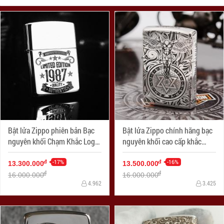
Bật lửa Zippo phiên bản Bạc
Bật lửa Zippo chính hãng bạc
nguyên khối Chạm Khắc Logo
nguyên khối cao cấp khắc
Limited 1987 Bản Armor
thiên thần bản armor
-17%
-16%
đ
đ
13.300.000
13.500.000
đ
đ
16.000.000
16.000.000
4.962
3.425