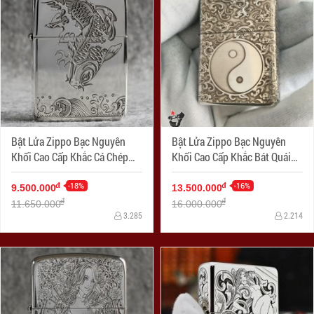
Bật Lửa Zippo Bạc Nguyên
Bật Lửa Zippo Bạc Nguyên
Khối Cao Cấp Khắc Cá Chép
Khối Cao Cấp Khắc Bát Quái
Hóa Rồng Bản 1941
Âm Dương Armor
-18%
-16%
đ
đ
9.500.000
13.500.000
đ
đ
11.650.000
16.000.000
3.285
2.214