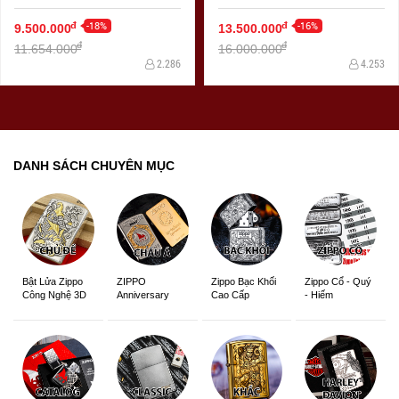
Và Quỷ Bản Armor
-18%
-16%
đ
đ
9.500.000
13.500.000
đ
đ
11.654.000
16.000.000
2.286
4.253
DANH SÁCH CHUYÊN MỤC
ZIPPO
Zippo Bạc Khối
Zippo Cổ - Quý
Bật Lửa Zippo
Anniversary
Cao Cấp
- Hiếm
Công Nghệ 3D
Edition
Sắc Nét