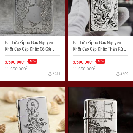
Bật Lửa Zippo Bạc Nguyên
Bật Lửa Zippo Bạc Nguyên
Khối Cao Cấp Khắc Cô Gái
Khối Cao Cấp Khắc Thần Rừng
Sexy Và Đâu Lâu Phiên Bản
Bản Chém Góc
1941
-18%
-18%
đ
đ
9.500.000
9.500.000
đ
đ
11.650.000
11.650.000
2.311
3.909