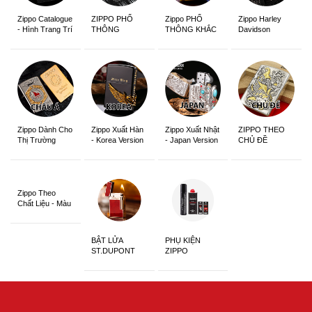
Zippo Catalogue
ZIPPO PHỔ
Zippo PHỔ
Zippo Harley
- Hình Trang Trí
THÔNG
THÔNG KHẮC
Davidson
Zippo Dành Cho
Zippo Xuất Hàn
Zippo Xuất Nhật
ZIPPO THEO
Thị Trường
- Korea Version
- Japan Version
CHỦ ĐỀ
Châu Á Khắc
Siêu Đẹp
Zippo Theo
Chất Liệu - Màu
Sắc
BẬT LỬA
PHỤ KIỆN
ST.DUPONT
ZIPPO
CHÍNH HÃNG