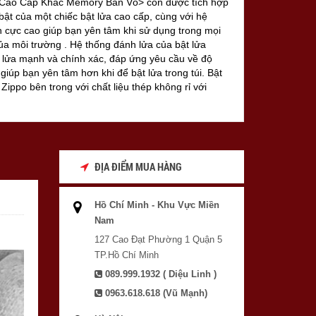
 Cao Cấp Khắc Memory Bản Vỏ> còn được tích hợp
 bật của một chiếc bật lửa cao cấp, cùng với hệ
 cực cao giúp bạn yên tâm khi sử dụng trong mọi
ủa môi trường . Hệ thống đánh lửa của bật lửa
ia lửa mạnh và chính xác, đáp ứng yêu cầu về độ
 giúp bạn yên tâm hơn khi để bật lửa trong túi. Bật
Zippo bên trong với chất liệu thép không rỉ với
ho Zippo có thể hoạt động trong môi trường có gió
để trước quạt máy ngọn lửa Zippo vẫn không tắt
ĐỊA ĐIỂM MUA HÀNG
Hồ Chí Minh - Khu Vực Miền
Nam
127 Cao Đạt Phường 1 Quận 5
TP.Hồ Chí Minh
089.999.1932 ( Diệu Linh )
0963.618.618 (Vũ Mạnh)