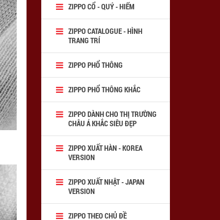
ZIPPO CỔ - QUÝ - HIẾM
ZIPPO CATALOGUE - HÌNH
TRANG TRÍ
ZIPPO PHỔ THÔNG
ZIPPO PHỔ THÔNG KHẮC
ZIPPO DÀNH CHO THỊ TRƯỜNG
CHÂU Á KHẮC SIÊU ĐẸP
ZIPPO XUẤT HÀN - KOREA
VERSION
ZIPPO XUẤT NHẬT - JAPAN
VERSION
ZIPPO THEO CHỦ ĐỀ