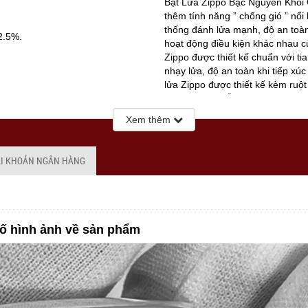
Bật Lửa Zippo Bạc Nguyên Khối
thêm tính năng ” chống gió ” nổi
thống đánh lửa mạnh, độ an toàn
2.5%.
hoạt động điều kiện khác nhau c
Zippo được thiết kế chuẩn với t
nhạy lửa, độ an toàn khi tiếp xúc
lửa Zippo được thiết kế kèm ruột 
buồng đốt 16 lỗ thông gió giúp c
thổi mạnh, thậm chí bạn có thể 
Xem thêm
lửa.
ÀI KHOẢN NGÂN HÀNG
ố hình ảnh về sản phẩm
thay đổi tùy vào thời điểm Quý