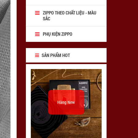
ZIPPO THEO CHẤT LIỆU - MÀU
SẮC
PHỤ KIỆN ZIPPO
SẢN PHẨM HOT
Hàng New