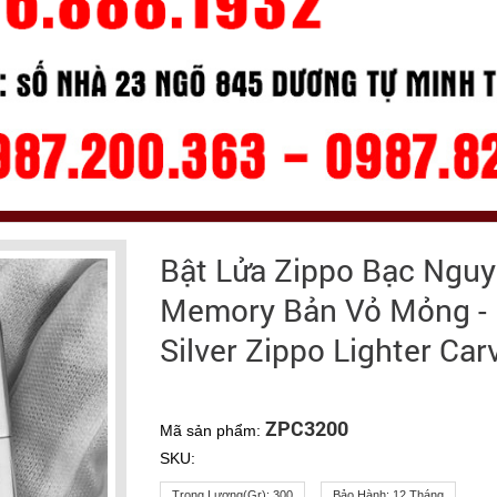
Bật Lửa Zippo Bạc Ngu
Memory Bản Vỏ Mỏng - 
Silver Zippo Lighter C
ZPC3200
Mã sản phẩm:
SKU:
Trọng Lượng(gr):
300
Bảo Hành:
12 Tháng