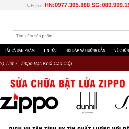
HN:0977.365.888 SG:089.999.1
Hotline:
TẤT CẢ SẢN PHẨM
TIN TỨC
HỎI ĐÁP VÀ HƯỚNG DẪN
VỀ CHÚN
ạ Tiết
Zippo Bạc Khối Cao Cấp