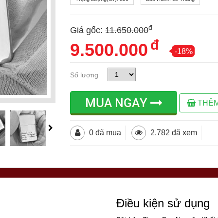
đ
Giá gốc:
11.650.000
đ
9.500.000
-18%
Số lượng
MUA NGAY
THÊM
0 đã mua
2.782 đã xem
Điều kiện sử dụng