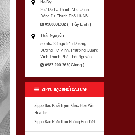
Hà Nội
262 Đê La Thành Nhỏ Quận
Đống Đa Thành Phố Hà Nội
0968881932 ( Thùy Linh )
Thái Nguyên
số nhà 23 ngõ 845 Đường
Dương Tự Minh, Phường Quang
Vinh Thành Phố Thái Nguyên
0987.200.363( Giang )
ZIPPO BẠC KHỐI CAO CẤP
Zippo Bạc Khối Trạm Khắc Hoa Văn
Hoạ Tiết
Zippo Bạc Khối Trơn Không Hoạ Tiết