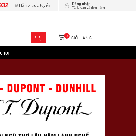
932
Đăng nhập
Hỗ trợ trực tuyến
Tài khoản và đơn hàng
0
GIỎ HÀNG
G TÔI