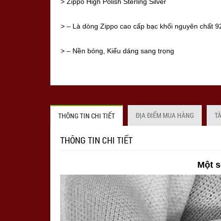
> Zippo High Polish Sterling Silver
> – Là dòng Zippo cao cấp bạc khối nguyên chất 9
> – Nền bóng, Kiểu dáng sang trọng
> – Mộc đáy đặc biệt.
> – Sản xuất tại Mỹ
ĐỊA ĐIỂM MUA HÀNG
T
THÔNG TIN CHI TIẾT
> – Hàng cao cấp của hãng Zippo
THÔNG TIN CHI TIẾT
> – Hàng mới, chính hãng Mỹ 100%, full box
Một s
> ***Lưu ý: Năm sản xuất của bật lửa Zippo có thể 
khách đặt hàng.