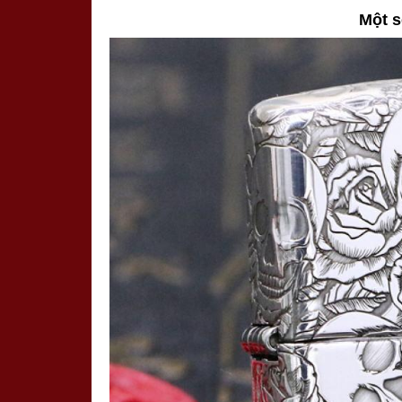
Một s
> ***Lưu ý: Năm sản xuất của bật lửa Zippo có thể 
khách đặt hàng.