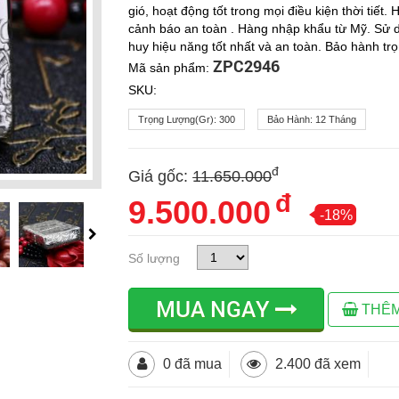
gió, hoạt động tốt trong mọi điều kiện thời tiế
cảnh báo an toàn . Hàng nhập khẩu từ Mỹ. Sử 
huy hiệu năng tốt nhất và an toàn. Bảo hành trọ
ZPC2946
Mã sản phẩm:
SKU:
Trọng Lượng(gr):
300
Bảo Hành:
12 Tháng
đ
Giá gốc:
11.650.000
đ
9.500.000
-18%
Số lượng
MUA NGAY
THÊM
0 đã mua
2.400 đã xem