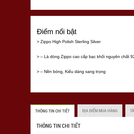
Điểm nổi bật
> Zippo High Polish Sterling Silver
> – Là dòng Zippo cao cấp bạc khối nguyên chất 9
> – Nền bóng, Kiểu dáng sang trọng
> – Mộc đáy đặc biệt.
> – Sản xuất tại Mỹ
ĐỊA ĐIỂM MUA HÀNG
T
THÔNG TIN CHI TIẾT
> – Hàng cao cấp của hãng Zippo
THÔNG TIN CHI TIẾT
> – Hàng mới, chính hãng Mỹ 100%, full box