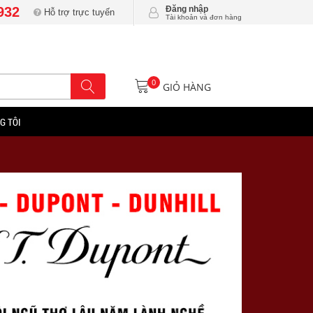
932
Đăng nhập
Hỗ trợ trực tuyến
Tài khoản và đơn hàng
0
GIỎ HÀNG
G TÔI