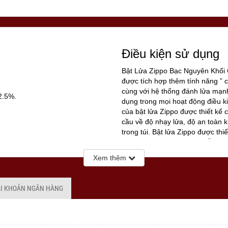
Điều kiện sử dụng
Bật Lửa Zippo Bạc Nguyên Khố
được tích hợp thêm tính năng ” c
cùng với hệ thống đánh lửa mạnh
2.5%.
dụng trong mọi hoạt động điều k
của bật lửa Zippo được thiết kế 
cầu về độ nhạy lửa, độ an toàn k
trong túi. Bật lửa Zippo được thi
không rỉ với buồng đốt 16 lỗ thô
trường có gió thổi mạnh, thậm c
Xem thêm
không tắt lửa.
ÀI KHOẢN NGÂN HÀNG