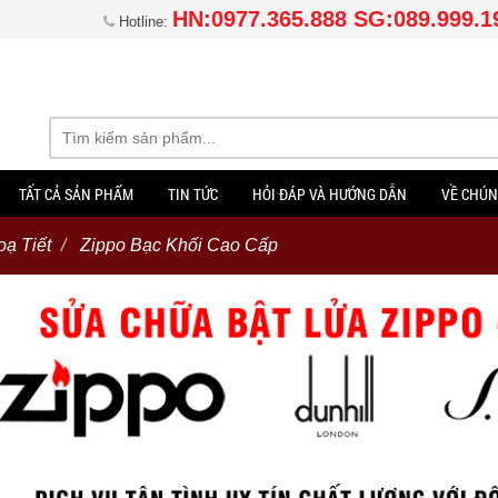
HN:0977.365.888 SG:089.999.1
Hotline:
TẤT CẢ SẢN PHẨM
TIN TỨC
HỎI ĐÁP VÀ HƯỚNG DẪN
VỀ CHÚN
ạ Tiết
Zippo Bạc Khối Cao Cấp