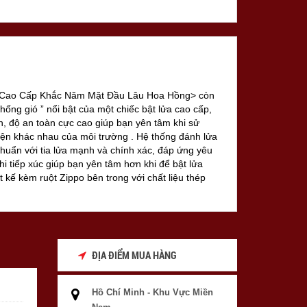
i Cao Cấp Khắc Năm Mặt Đầu Lâu Hoa Hồng> còn
hống gió ” nổi bật của một chiếc bật lửa cao cấp,
, độ an toàn cực cao giúp bạn yên tâm khi sử
iện khác nhau của môi trường . Hệ thống đánh lửa
chuẩn với tia lửa mạnh và chính xác, đáp ứng yêu
hi tiếp xúc giúp bạn yên tâm hơn khi để bật lửa
ết kế kèm ruột Zippo bên trong với chất liệu thép
ng gió giúp cho Zippo có thể hoạt động trong môi
hí bạn có thể để trước quạt máy ngọn lửa Zippo vẫn
ĐỊA ĐIỂM MUA HÀNG
Hồ Chí Minh - Khu Vực Miền