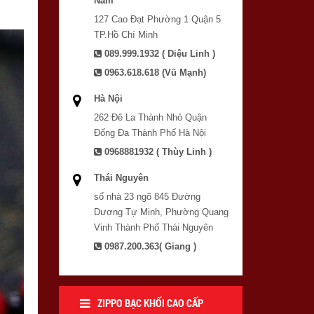
Nam
127 Cao Đạt Phường 1 Quận 5
TP.Hồ Chí Minh
089.999.1932 ( Diệu Linh )
0963.618.618 (Vũ Mạnh)
Hà Nội
262 Đê La Thành Nhỏ Quận
Đống Đa Thành Phố Hà Nội
0968881932 ( Thùy Linh )
Thái Nguyên
số nhà 23 ngõ 845 Đường
Dương Tự Minh, Phường Quang
Vinh Thành Phố Thái Nguyên
0987.200.363( Giang )
ZIPPO BẠC KHỐI CAO CẤP