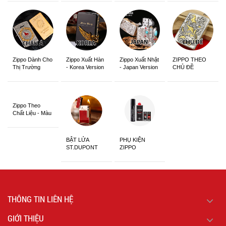
Zippo Dành Cho
Zippo Xuất Hàn
Zippo Xuất Nhật
ZIPPO THEO
Thị Trường
- Korea Version
- Japan Version
CHỦ ĐỀ
Châu Á Khắc
Siêu Đẹp
Zippo Theo
Chất Liệu - Màu
Sắc
BẬT LỬA
PHỤ KIỆN
ST.DUPONT
ZIPPO
CHÍNH HÃNG
THÔNG TIN LIÊN HỆ
GIỚI THIỆU