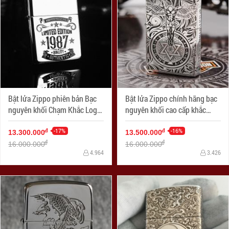
Bật lửa Zippo phiên bản Bạc
Bật lửa Zippo chính hãng bạc
nguyên khối Chạm Khắc Logo
nguyên khối cao cấp khắc
Limited 1987 Bản Armor
thiên thần bản armor
-17%
-16%
đ
đ
13.300.000
13.500.000
đ
đ
16.000.000
16.000.000
4.964
3.426