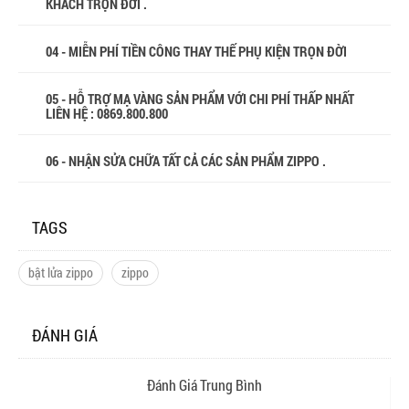
KHÁCH TRỌN ĐỜI .
04 - MIỄN PHÍ TIỀN CÔNG THAY THẾ PHỤ KIỆN TRỌN ĐỜI
05 - HỖ TRỢ MẠ VÀNG SẢN PHẨM VỚI CHI PHÍ THẤP NHẤT
LIÊN HỆ : 0869.800.800
06 - NHẬN SỬA CHỮA TẤT CẢ CÁC SẢN PHẨM ZIPPO .
TAGS
bật lửa zippo
zippo
ĐÁNH GIÁ
Đánh Giá Trung Bình