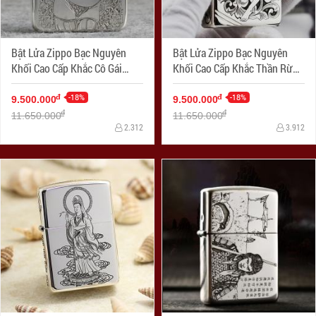
Bật Lửa Zippo Bạc Nguyên
Bật Lửa Zippo Bạc Nguyên
Khối Cao Cấp Khắc Cô Gái
Khối Cao Cấp Khắc Thần Rừng
Sexy Và Đâu Lâu Phiên Bản
Bản Chém Góc
1941
-18%
-18%
đ
đ
9.500.000
9.500.000
đ
đ
11.650.000
11.650.000
2.312
3.912