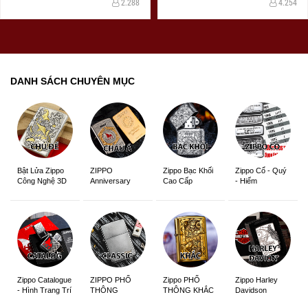
2.288
4.254
DANH SÁCH CHUYÊN MỤC
ZIPPO
Zippo Bạc Khối
Zippo Cổ - Quý
Bật Lửa Zippo
Anniversary
Cao Cấp
- Hiếm
Công Nghệ 3D
Edition
Sắc Nét
Zippo Catalogue
ZIPPO PHỔ
Zippo PHỔ
Zippo Harley
- Hình Trang Trí
THÔNG
THÔNG KHẮC
Davidson