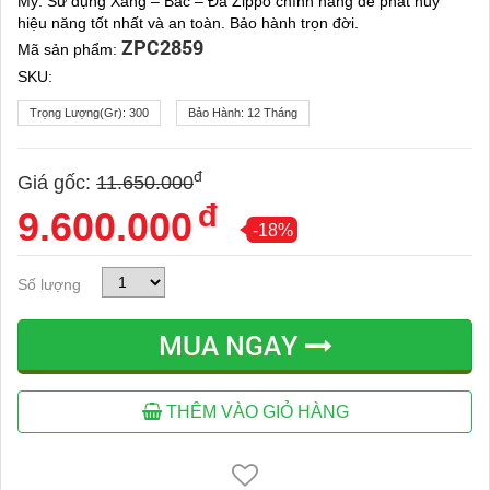
Mỹ. Sử dụng Xăng – Bấc – Đá Zippo chính hãng để phát huy
hiệu năng tốt nhất và an toàn. Bảo hành trọn đời.
ZPC2859
Mã sản phẩm:
SKU:
Trọng Lượng(gr):
300
Bảo Hành:
12 Tháng
đ
Giá gốc:
11.650.000
đ
9.600.000
-18%
Số lượng
MUA NGAY
THÊM VÀO GIỎ HÀNG