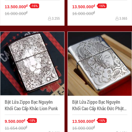
Armor
Minh Chú Armor
-16%
-16%
đ
đ
13.500.000
13.500.000
đ
đ
16.000.000
16.000.000
3.255
3.065
Bật Lửa Zippo Bạc Nguyên
Bật Lửa Zippo Bạc Nguyên
Khối Cao Cấp Khắc Lion Punk
Khối Cao Cấp Khắc Đức Phật
Và Quỷ Bản Armor
-18%
-16%
đ
đ
9.500.000
13.500.000
đ
đ
11.654.000
16.000.000