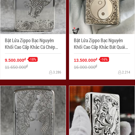
Bật Lửa Zippo Bạc Nguyên
Bật Lửa Zippo Bạc Nguyên
Khối Cao Cấp Khắc Cá Chép
Khối Cao Cấp Khắc Bát Quái
Hóa Rồng Bản 1941
Âm Dương Armor
-18%
-16%
đ
đ
9.500.000
13.500.000
đ
đ
11.650.000
16.000.000
3.286
2.214