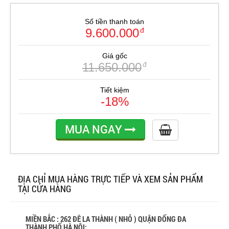
Số tiền thanh toán
9.600.000
đ
Giá gốc
11.650.000
đ
Tiết kiệm
-18%
MUA NGAY
ĐỊA CHỈ MUA HÀNG TRỰC TIẾP VÀ XEM SẢN PHẨM
TẠI CỬA HÀNG
MIỀN BẮC : 262 ĐÊ LA THÀNH ( NHỎ ) QUẬN ĐỐNG ĐA
THÀNH PHỐ HÀ NỘI: