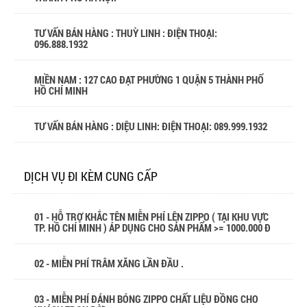
TƯ VẤN BÁN HÀNG : THUỲ LINH : ĐIỆN THOẠI:
096.888.1932
MIỀN NAM : 127 CAO ĐẠT PHƯỜNG 1 QUẬN 5 THÀNH PHỐ
HỒ CHÍ MINH
TƯ VẤN BÁN HÀNG : DIỆU LINH: ĐIỆN THOẠI:
089.999.1932
DỊCH VỤ ĐI KÈM CUNG CẤP
01 - HỖ TRỢ KHẮC TÊN MIỄN PHÍ LÊN ZIPPO ( TẠI KHU VỰC
TP. HỒ CHÍ MINH ) ÁP DỤNG CHO SẢN PHẨM >= 1000.000 Đ
02 - MIỄN PHÍ TRÂM XĂNG LẦN ĐẦU .
03 - MIỄN PHÍ ĐÁNH BÓNG ZIPPO CHẤT LIỆU ĐỒNG CHO