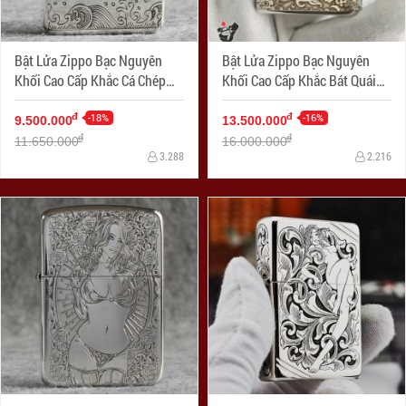
Bật Lửa Zippo Bạc Nguyên
Bật Lửa Zippo Bạc Nguyên
Khối Cao Cấp Khắc Cá Chép
Khối Cao Cấp Khắc Bát Quái
Hóa Rồng Bản 1941
Âm Dương Armor
-18%
-16%
đ
đ
9.500.000
13.500.000
đ
đ
11.650.000
16.000.000
3.288
2.216