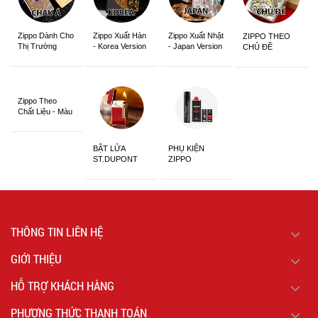
Zippo Dành Cho
Zippo Xuất Hàn
Zippo Xuất Nhật
ZIPPO THEO
Thị Trường
- Korea Version
- Japan Version
CHỦ ĐỀ
Châu Á Khắc
Siêu Đẹp
Zippo Theo
Chất Liệu - Màu
Sắc
BẬT LỬA
PHỤ KIỆN
ST.DUPONT
ZIPPO
CHÍNH HÃNG
THÔNG TIN LIÊN HỆ
GIỚI THIỆU
HỖ TRỢ KHÁCH HÀNG
PHƯƠNG THỨC THANH TOÁN