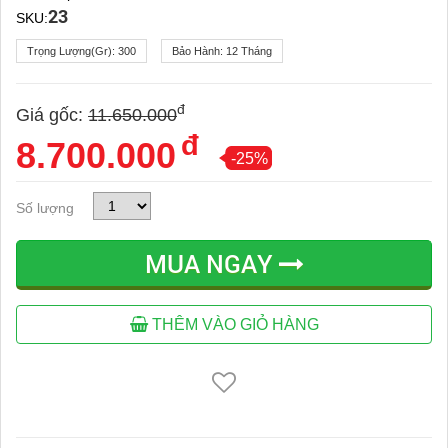
23
SKU:
Trọng Lượng(gr):
300
Bảo Hành:
12 Tháng
đ
Giá gốc:
11.650.000
đ
8.700.000
-25%
Số lượng
MUA NGAY
THÊM VÀO GIỎ HÀNG