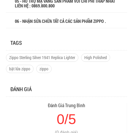
05 - HỖ TRỢ MẠ VÀNG SẢN PHẨM VỚI CHI PHÍ THẤP NHẤT
LIÊN HỆ : 0869.800.800
06 - NHẬN SỬA CHỮA TẤT CẢ CÁC SẢN PHẨM ZIPPO .
TAGS
Zippo Sterling Silver 1941 Replica Lighter
High Polished
bật lửa zippo
zippo
ĐÁNH GIÁ
Đánh Giá Trung Bình
0/5
(0 đánh giá)