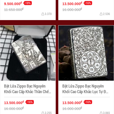
-18%
-16%
đ
đ
9.500.000
13.500.000
đ
đ
11.650.000
16.000.000
3.370
2.536
Bật Lửa Zippo Bạc Nguyên
Bật Lửa Zippo Bạc Nguyên
Khối Cao Cấp Khắc Thần Chết
Khối Cao Cấp Khắc Lục Tự Đại
Armor
Minh Chú Armor
-16%
-16%
đ
đ
13.500.000
13.500.000
đ
đ
16.000.000
16.000.000
3.255
3.065