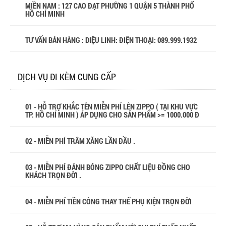
MIỀN NAM : 127 CAO ĐẠT PHƯỜNG 1 QUẬN 5 THÀNH PHỐ
HỒ CHÍ MINH
TƯ VẤN BÁN HÀNG : DIỆU LINH: ĐIỆN THOẠI:
089.999.1932
DỊCH VỤ ĐI KÈM CUNG CẤP
01 - HỖ TRỢ KHẮC TÊN MIỄN PHÍ LÊN ZIPPO ( TẠI KHU VỰC
TP. HỒ CHÍ MINH ) ÁP DỤNG CHO SẢN PHẨM >= 1000.000 Đ
02 - MIỄN PHÍ TRÂM XĂNG LẦN ĐẦU .
03 - MIỄN PHÍ ĐÁNH BÓNG ZIPPO CHẤT LIỆU ĐỒNG CHO
KHÁCH TRỌN ĐỜI .
04 - MIỄN PHÍ TIỀN CÔNG THAY THẾ PHỤ KIỆN TRỌN ĐỜI