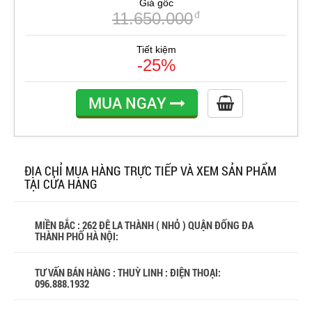
Giá gốc
11.650.000
đ
Tiết kiệm
-25%
MUA NGAY
ĐỊA CHỈ MUA HÀNG TRỰC TIẾP VÀ XEM SẢN PHẨM
TẠI CỬA HÀNG
MIỀN BẮC : 262 ĐÊ LA THÀNH ( NHỎ ) QUẬN ĐỐNG ĐA
THÀNH PHỐ HÀ NỘI:
TƯ VẤN BÁN HÀNG : THUỲ LINH : ĐIỆN THOẠI:
096.888.1932