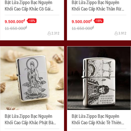
Bật Lửa Zippo Bạc Nguyên
Bật Lửa Zippo Bạc Nguyên
Khối Cao Cấp Khắc Cô Gái
Khối Cao Cấp Khắc Thần Rừng
Sexy Và Đâu Lâu Phiên Bản
Bản Chém Góc
1941
-18%
-18%
đ
đ
9.500.000
9.500.000
đ
đ
11.650.000
11.650.000
2.312
3.912
Bật Lửa Zippo Bạc Nguyên
Bật Lửa Zippo Bạc Nguyên
Khối Cao Cấp Khắc Phật Bà
Khối Cao Cấp Khắc Tề Thiên
Quan Âm
Đại Thánh Armor