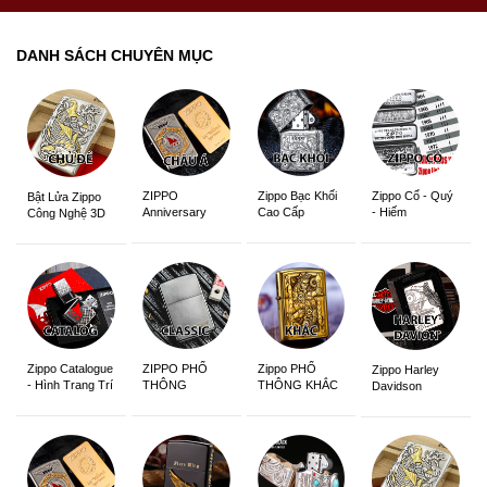
DANH SÁCH CHUYÊN MỤC
ZIPPO
Zippo Bạc Khối
Zippo Cổ - Quý
Bật Lửa Zippo
Anniversary
Cao Cấp
- Hiếm
Công Nghệ 3D
Edition
Sắc Nét
Zippo Catalogue
ZIPPO PHỔ
Zippo PHỔ
Zippo Harley
- Hình Trang Trí
THÔNG
THÔNG KHẮC
Davidson