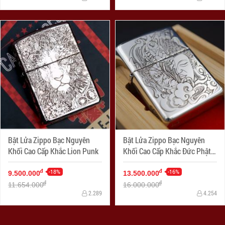
Bật Lửa Zippo Bạc Nguyên
Bật Lửa Zippo Bạc Nguyên
Khối Cao Cấp Khắc Lion Punk
Khối Cao Cấp Khắc Đức Phật
Và Quỷ Bản Armor
-18%
-16%
đ
đ
9.500.000
13.500.000
đ
đ
11.654.000
16.000.000
2.289
4.254